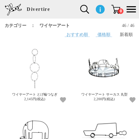
Divertire
0
カテゴリー ： ワイヤーアート
46 / 46
おすすめ順
価格順
新着順
新
再
イ
フ
キ
食
生
ハ
ペ
子
文
S
b
ト
f
L
a
ぽ
鹿
ブ
着
入
ン
ァ
ッ
品
活
ン
ッ
供
房
a
i
モ
o
i
d
れ
児
ラ
商
荷
テ
ッ
チ
雑
カ
ト
用
具
l
r
タ
g
s
m
ぽ
島
ン
品
商
リ
シ
ン
貨
チ
グ
品
e
d
ケ
l
a
i
れ
睦
ド
品
ア
ョ
用
・
ッ
s
i
L
動
一
ン
品
生
ズ
'
n
a
物
覧
地
w
e
r
o
n
s
r
w
o
検索
d
o
n
して
s
r
商品
k
を探
ワイヤーアート とげ輪つなぎ
ワイヤーアート サーカス 丸型
す
s
2,145円(税込)
2,200円(税込)
お気
に入
り一
覧ペ
ージ