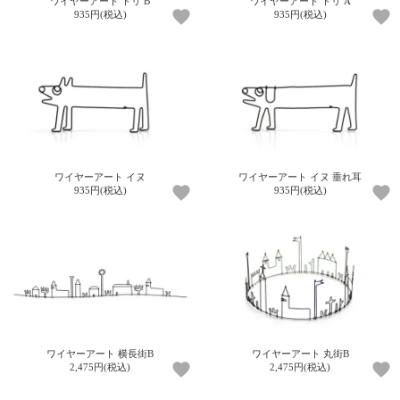
ワイヤーアート トリ B
ワイヤーアート トリ A
ガ
935円(税込)
935円(税込)
ジ
ン
新
着
再
入
荷
情
報
ワイヤーアート イヌ
ワイヤーアート イヌ 垂れ耳
な
935円(税込)
935円(税込)
ど
当
店
の
旬
な
情
報
を
発
ワイヤーアート 横長街B
ワイヤーアート 丸街B
2,475円(税込)
2,475円(税込)
信
し