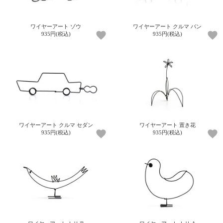
ご
お
送
配
ship
特
会
会
お
0
1,000
2,000
3,000
4,000
5,000
6,000
7,000
8,000
9,000
10,000
注
支
料
送・
to
定
員
員
客
～
～
～
～
～
～
～
～
～
～
円
文
払
に
お
abroad
商
登
ロ
様
ワイヤーアート ゾウ
ワイヤーアート クルマ バン
999
1,999
2,999
3,999
4,999
5,999
6,999
7,999
8,999
9,999
～
935円(税込)
935円(税込)
方
い
つ
届
取
録
グ
ガ
円
円
円
円
円
円
円
円
円
円
法
方
い
日
引
イ
イ
法
て
数
ン
ド
一
覧
ワイヤーアート クルマ セダン
ワイヤーアート 置き花
935円(税込)
935円(税込)
メ
ー
ル
マ