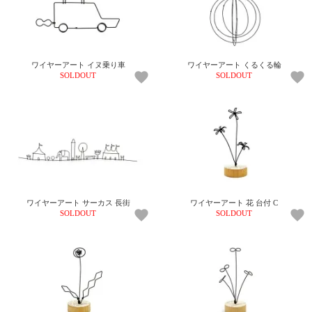
電話で問合
せ
095-895-
ワイヤーアート イヌ乗り車
ワイヤーアート くるくる輪
7771
SOLDOUT
SOLDOUT
受付時間
12:00~19:00
配送
料金
宅急
ワイヤーアート サーカス 長街
ワイヤーアート 花 台付 C
便 792
SOLDOUT
SOLDOUT
円 北
海道
沖縄
1030
円
11,000
円以