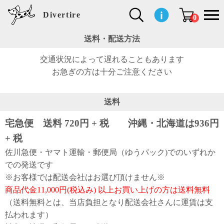
Divertire
0
送料・配送方法
新
再
イ
フ
キ
食
生
ハ
ペ
子
文
S
b
ト
f
L
a
ぽ
鹿
ブ
交通状況によって遅れることもあります
着
入
ン
ァ
ッ
品
活
ン
ッ
供
房
a
i
モ
o
i
d
れ
児
ラ
お急ぎの方は十分ご注意ください
商
荷
テ
ッ
チ
雑
カ
ト
用
具
l
r
タ
g
s
m
ぽ
島
ン
品
商
リ
シ
ン
貨
チ
グ
品
e
d
ケ
l
a
i
れ
睦
ド
品
ア
ョ
用
・
ッ
s
i
L
動
一
ン
品
生
ズ
'
n
a
物
覧
送料
地
w
e
r
o
n
s
宅急便 送料 720円 + 税 沖縄・北海道は936円
r
w
o
検索
d
o
n
+ 税
して
s
r
商品
k
を探
佐川急便・ヤマト運輸・郵便局（ゆうパック)でのいずれか
す
s
での発送です
※お客様では配送会社はお選び頂けません※
お気
商品代金11,000円(税込み) 以上お買い上げの方は送料無料
に入
り一
（送料無料とは、当店負担となり配送会社さんに運賃は支
覧ペ
ージ
払われます）