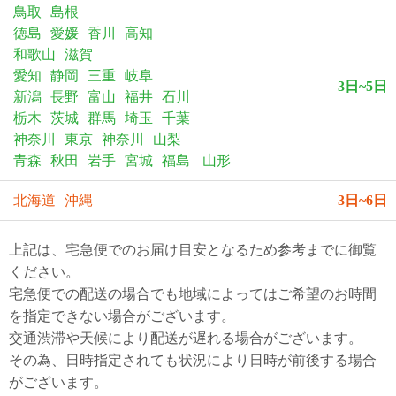
鳥取
島根
徳島
愛媛
香川
高知
電話で問合
せ
和歌山
滋賀
095-895-
愛知
静岡
三重
岐阜
3日~5日
7771
新潟
長野
富山
福井
石川
受付時間
栃木
茨城
群馬
埼玉
千葉
12:00~19:00
神奈川
東京
神奈川
山梨
青森
秋田
岩手
宮城
福島
山形
北海道
沖縄
3日~6日
配送
料金
宅急
上記は、宅急便でのお届け目安となるため参考までに御覧
便 792
ください。
円 北
宅急便での配送の場合でも地域によってはご希望のお時間
海道
沖縄
を指定できない場合がございます。
1030
交通渋滞や天候により配送が遅れる場合がございます。
円
その為、日時指定されても状況により日時が前後する場合
11,000
がございます。
円以