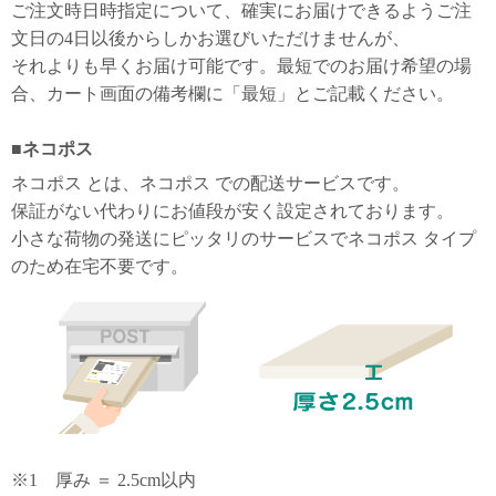
上 無
ご注文時日時指定について、確実にお届けできるようご注
料
文日の4日以後からしかお選びいただけませんが、
ポス
それよりも早くお届け可能です。最短でのお届け希望の場
ト投
合、カート画面の備考欄に「最短」とご記載ください。
函 330
円
5,500
ネコポス
円以
ネコポス とは、ネコポス での配送サービスです。
上 無
料
保証がない代わりにお値段が安く設定されております。
小さな荷物の発送にピッタリのサービスでネコポス タイプ
のため在宅不要です。
※1 厚み ＝ 2.5cm以内