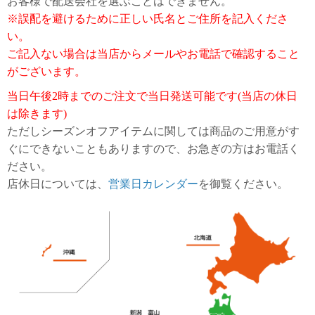
お客様で配送会社を選ぶことはできません。
ガ
※誤配を避けるために正しい氏名とご住所を記入くださ
ジ
い。
ン
新
ご記入ない場合は当店からメールやお電話で確認すること
着
がございます。
再
入
当日午後2時までのご注文で当日発送可能です(当店の休日
荷
は除きます)
情
報
ただしシーズンオフアイテムに関しては商品のご用意がす
な
ぐにできないこともありますので、お急ぎの方はお電話く
ど
ださい。
当
店休日については、
営業日カレンダー
を御覧ください。
店
の
旬
な
情
報
を
発
信
し