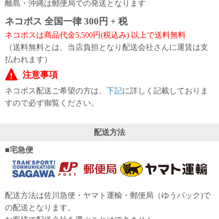
離島・沖縄は郵便局での発送となります
ご
お
送
配
ship
特
会
会
お
0
1,000
2,000
3,000
4,000
5,000
6,000
7,000
8,000
9,000
10,000
注
支
料
送・
to
定
員
員
客
ネコポス 全国一律 300円 + 税
～
～
～
～
～
～
～
～
～
～
円
文
払
に
お
abroad
商
登
ロ
様
999
1,999
2,999
3,999
4,999
5,999
6,999
7,999
8,999
9,999
～
ネコポスは商品代金5,500円(税込み) 以上で送料無料
方
い
つ
届
取
録
グ
ガ
円
円
円
円
円
円
円
円
円
円
法
方
い
日
引
イ
イ
（送料無料とは、当店負担となり配送会社さんに運賃は支
法
て
数
ン
ド
払われます）
一
注意事項
覧
ネコポス配送ご希望の方は、
下記
に詳しく記載しておりま
すので必ず御覧ください。
配送方法
宅急便
メ
配送方法は佐川急便・ヤマト運輸・郵便局（ゆうパック)で
ー
の配送となります。
ル
マ