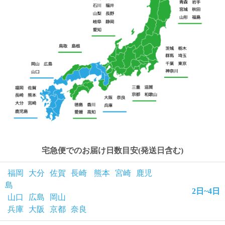
て
い
ま
す
私
た
ち
の
こ
宅急便でのお届け日数目安(発送日含む)
と
(Blog)
福岡
大分
佐賀
長崎
熊本
宮崎
鹿児
島
2日~4日
山口
広島
岡山
兵庫
大阪
京都
奈良