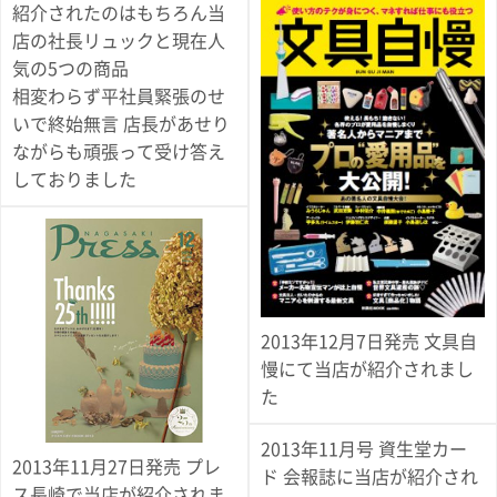
紹介されたのはもちろん当
ガ
ジ
店の社長リュックと現在人
ン
気の5つの商品
新
相変わらず平社員緊張のせ
着
再
いで終始無言 店長があせり
入
ながらも頑張って受け答え
荷
しておりました
情
報
な
ど
当
店
の
旬
2013年12月7日発売 文具自
な
慢にて当店が紹介されまし
情
報
た
を
発
2013年11月号 資生堂カー
信
2013年11月27日発売 プレ
ド 会報誌に当店が紹介され
し
ス長崎で当店が紹介されま