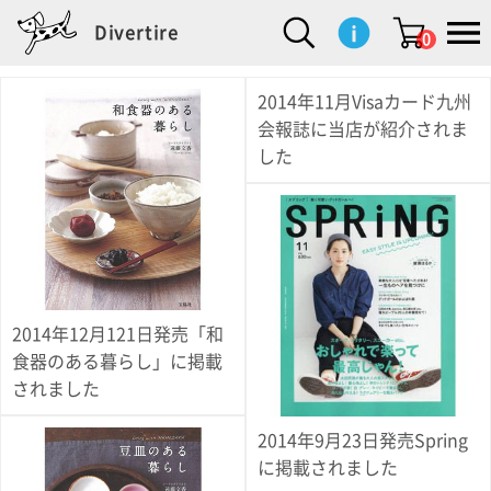
Divertire
0
2014年11月Visaカード九州
新
再
イ
フ
キ
食
生
ハ
ペ
子
文
S
b
ト
f
L
a
ぽ
鹿
ブ
会報誌に当店が紹介されま
着
入
ン
ァ
ッ
品
活
ン
ッ
供
房
a
i
モ
o
i
d
れ
児
ラ
した
商
荷
テ
ッ
チ
雑
カ
ト
用
具
l
r
タ
g
s
m
ぽ
島
ン
品
商
リ
シ
ン
貨
チ
グ
品
e
d
ケ
l
a
i
れ
睦
ド
品
ア
ョ
用
・
ッ
s
i
L
動
一
ン
品
生
ズ
'
n
a
物
覧
地
w
e
r
o
n
s
r
w
o
検索
d
o
n
して
s
r
商品
を探
k
2014年12月121日発売「和
す
s
食器のある暮らし」に掲載
されました
お気
に入
り一
2014年9月23日発売Spring
覧ペ
ージ
に掲載されました