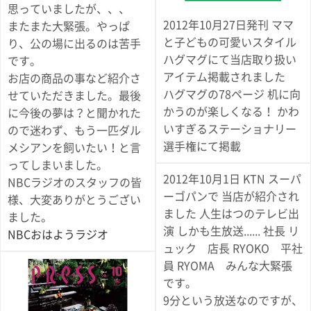
思っていましたが、、、
2012年10月27日発刊 ママ
またまた大緊張。やっぱ
と子どもの可愛いスタイル
り、公の場に出るのは苦手
ハグマグにて当店取り扱い
です。
アイテム掲載されました
お店の商品の事など紹介さ
ハグマグの78ページ 机に向
せていただきました。最後
かうのが楽しくなる！ かわ
に今後の夢は？と聞かれた
いすぎるステーショナリー
ので迷わず、もう一匹ダル
選手権にて掲載
メシアンを飼いたい！と言
ってしまいました。
2012年10月1日 KTN スーパ
NBCラジオのスタッフの皆
ーゴパンで 当店が紹介され
様、大変ありがとうござい
ました 人生はつのテレビ出
ました。
演 しかも生放送...... 社長 リ
NBCおはようラジオ
ュック 店長 RYOKO 平社
員 RYOMA みんな大緊張
です。
9分という放送なのですが、