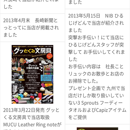
て
ました
い
した
ま
2013年5月15日 NIB ひる
す
2013年4月末 長崎新聞と
じげどんで当店が紹介され
っとってに当店が掲載され
ました
ました
突撃お手伝い！にて当店に
ひるじげどんスタッフが突
撃して お手伝いしてくれま
私
した
た
お手伝い内容は 社長こと
ち
リュックのお散歩とお店の
の
お掃除でした。
こ
プレゼント企画で 九州で当
と
(Blog)
店だけしか取り扱いしてい
ない3 Sprouts フーディー
タオルおよびCapizアイテム
2013年3月22日発売 グッと
をご提供
くる文房具で当店取扱
MUCU Leather Ring noteが