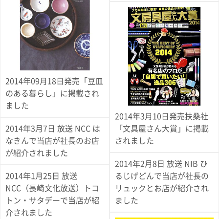
ご
お
送
配
ship
特
会
会
お
0
1,000
2,000
3,000
4,000
5,000
6,000
7,000
8,000
9,000
10,000
注
支
料
送・
to
定
員
員
客
～
～
～
～
～
～
～
～
～
～
円
文
払
に
お
abroad
商
登
ロ
様
999
1,999
2,999
3,999
4,999
5,999
6,999
7,999
8,999
9,999
～
方
い
つ
届
取
録
グ
ガ
円
円
円
円
円
円
円
円
円
円
法
方
い
日
引
イ
イ
法
て
数
ン
ド
一
覧
2014年09月18日発売「豆皿
のある暮らし」に掲載され
ました
2014年3月10日発売扶桑社
2014年3月7日 放送 NCC は
「文具屋さん大賞」に掲載
なきんで当店が社長のお店
されました
が紹介されました
2014年2月8日 放送 NIB ひ
2014年1月25日 放送
るじげどんで当店が社長の
NCC（長崎文化放送）トコ
リュックとお店が紹介され
メ
ー
トン・サタデーで当店が紹
ました
ル
介されました
マ