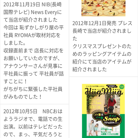
ポスト
2012年11月19日 NIB(長崎
投函
国際テレビ) News Everyに
330円
て当店が紹介されました
5,500
2012年12月1日発売 プレス
円以上
今回は 恥ずかしがり屋の平
長崎で当店が紹介されまし
無料
社員 RYOMAが取材対応を
た
しました。
クリスマスプレゼントのた
収録直前まで 店長に対応を
めのラッピングアイテムの
お願いしていたのですが、
紹介にて当店のアイテムが
アナウンサーさんが見事に
紹介されました
平社員に振って 平社員が話
すことに！
がちがちに緊張した平社員
がみものでした！
2012年10月5日 NBCおは
ようラジオで、電話での生
出演。以前はテレビだった
ので、まっ、平気だろうと