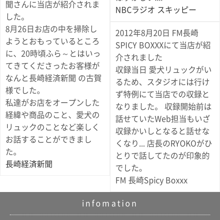
聞さんに当店が紹介されま
NBCラジオ スキッピー
した。
8月26日お店の中を掃除し
2012年8月20日 FM長崎
ようとおもっているところ
SPICY BOXXXにて当店が紹
に、20時頃ふら～とはいっ
介されました
てきてくださったお客様が
収録当日 愛犬リュックがい
なんと長崎経済新聞 の古賀
るため、スタジオには行け
様でした。
ず特例にて当店での収録と
私達がお店をオープンした
なりました。 収録開始前は
経緯や商品のこと、愛犬の
話せていたWeb担当もいざ
リュックのことなど楽しく
収録かいしとなると話せな
お話することができまし
くなり... 店長のRYOKOがひ
た。
とりで話してたのが印象的
長崎経済新聞
でした。
FM 長崎Spicy Boxxx
infomation