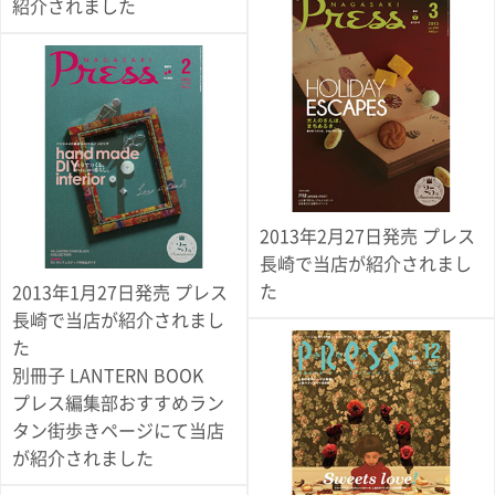
紹介されました
電話で問合
せ
095-895-
7771
受付時間
12:00~19:00
2013年2月27日発売 プレス
配送料
長崎で当店が紹介されまし
金
た
2013年1月27日発売 プレス
宅急便
長崎で当店が紹介されまし
792円
た
北海道
沖縄
別冊子 LANTERN BOOK
1030
プレス編集部おすすめラン
円
タン街歩きページにて当店
11,000
が紹介されました
円以上
無料