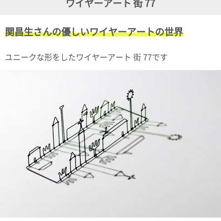
ワイヤーアート 街 77
ガ
ジ
ン
関昌生さんの優しいワイヤーアートの世界
新
着
再
ユニークな形をしたワイヤーアート 街 77です
入
荷
情
報
な
ど
当
店
の
旬
な
情
報
を
発
信
し