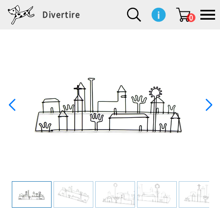
Divertire
0
新
再
イ
フ
キ
食
生
ハ
ペ
子
文
S
b
ト
f
L
a
ぽ
鹿
ブ
着
入
ン
ァ
ッ
品
活
ン
ッ
供
房
a
i
モ
o
i
d
れ
児
ラ
商
荷
テ
ッ
チ
雑
カ
ト
用
具
l
r
タ
g
s
m
ぽ
島
ン
品
商
リ
シ
ン
貨
チ
グ
品
e
d
ケ
l
a
i
れ
睦
ド
品
ア
ョ
用
・
ッ
s
i
L
動
一
ン
品
生
ズ
'
n
a
物
覧
地
w
e
r
o
n
s
r
w
o
検索
d
o
n
して
s
r
商品
を探
k
す
s
お気
に入
り一
覧ペ
ージ