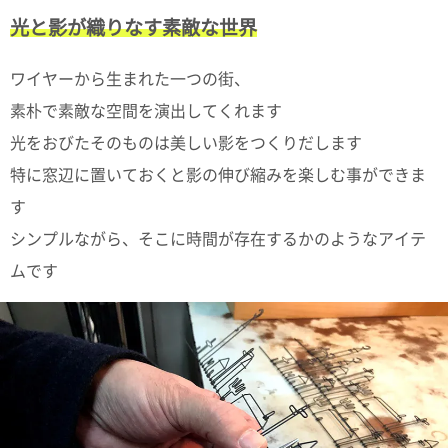
て
い
光と影が織りなす素敵な世界
ま
す
ワイヤーから生まれた一つの街、
素朴で素敵な空間を演出してくれます
光をおびたそのものは美しい影をつくりだします
特に窓辺に置いておくと影の伸び縮みを楽しむ事ができま
私
す
た
シンプルながら、そこに時間が存在するかのようなアイテ
ち
の
ムです
こ
と
(Blog)