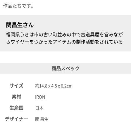
ポスト
作品たちです。
投函
330円
5,500
関昌生さん
円以上
無料
福岡県うきは市の古い町並みの中で古道具屋を営みなが
らワイヤーをつかったアイテムの制作活動をされている
商品スペック
サイズ
約14.8 x 4.5 x 6.2cm
素材
IRON
生産国
日本
デザイナー
関 昌生