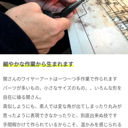
電話で問合
せ
095-895-
7771
受付時間
12:00~19:00
細やかな作業から生まれます
配送料
金
関さんのワイヤーアートは一つ一つ手作業で作られます
宅急便
792円
パーツが多いもの、小さなサイズのもの、、いろんな形を
北海道
沖縄
自在に操る関さん。
1030
真似しようにも、素人では変な角が出てしまったり丸みが
円
11,000
思ったように表現できなかったりと、到底出来ぬ技です
円以上
手間暇かけて作られているからこそ、温かみを感じられる
無料