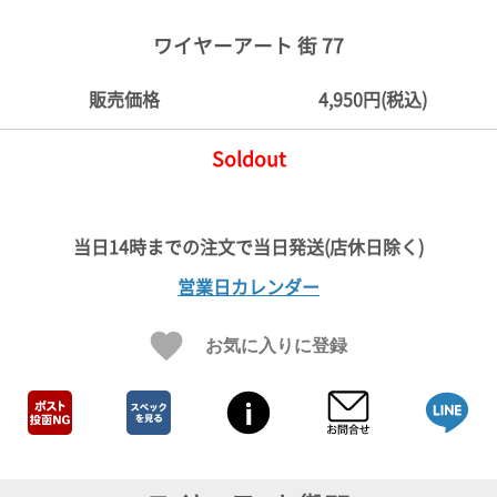
ご
お
送
配
ship
特
会
会
お
0
1,000
2,000
3,000
4,000
5,000
6,000
7,000
8,000
9,000
10,000
注
支
料
送・
to
定
員
員
客
ワイヤーアート 街 77
～
～
～
～
～
～
～
～
～
～
円
文
払
に
お
abroad
商
登
ロ
様
999
1,999
2,999
3,999
4,999
5,999
6,999
7,999
8,999
9,999
～
方
い
つ
届
取
録
グ
ガ
円
円
円
円
円
円
円
円
円
円
販売価格
4,950円(税込)
法
方
い
日
引
イ
イ
法
て
数
ン
ド
一
Soldout
覧
営業日カレンダー
お気に入りに登録
メ
ー
ル
マ