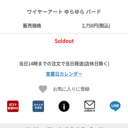
ご
お
送
配
ship
特
会
会
お
0
1,000
2,000
3,000
4,000
5,000
6,000
7,000
8,000
9,000
10,000
注
支
料
送・
to
定
員
員
客
ワイヤーアート ゆらゆら バード
～
～
～
～
～
～
～
～
～
～
円
文
払
に
お
abroad
商
登
ロ
様
999
1,999
2,999
3,999
4,999
5,999
6,999
7,999
8,999
9,999
～
方
い
つ
届
取
録
グ
ガ
円
円
円
円
円
円
円
円
円
円
販売価格
2,750円(税込)
法
方
い
日
引
イ
イ
法
て
数
ン
ド
一
Soldout
覧
営業日カレンダー
お気に入りに登録
メ
ー
ル
マ