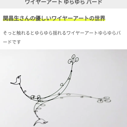
ワイヤーアート ゆらゆら バード
ガ
ジ
ン
関昌生さんの優しいワイヤーアートの世界
新
着
再
そっと触れるとゆらゆら揺れるワイヤーアートゆらゆらバ
入
荷
ードです
情
報
な
ど
当
店
の
旬
な
情
報
を
発
信
し