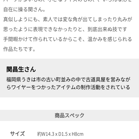
ポスト
投函
自在に操る関さん。
330円
真似しようにも、素人では変な角が出てしまったり丸みが
5,500
円以上
思ったように表現できなかったりと、到底出来ぬ技です
無料
手間暇かけて作られているからこそ、温かみを感じられる
作品たちです。
関昌生さん
福岡県うきは市の古い町並みの中で古道具屋を営みなが
らワイヤーをつかったアイテムの制作活動をされている
商品スペック
サイズ
約W14.3 x D1.5 x H8cm