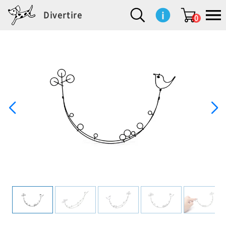
Divertire
0
新
再
イ
フ
キ
食
生
ハ
ペ
子
文
S
b
ト
f
L
a
ぽ
鹿
ブ
着
入
ン
ァ
ッ
品
活
ン
ッ
供
房
a
i
モ
o
i
d
れ
児
ラ
商
荷
テ
ッ
チ
雑
カ
ト
用
具
l
r
タ
g
s
m
ぽ
島
ン
品
商
リ
シ
ン
貨
チ
グ
品
e
d
ケ
l
a
i
れ
睦
ド
品
ア
ョ
用
・
ッ
s
i
L
動
一
ン
品
生
ズ
'
n
a
物
覧
地
w
e
r
o
n
s
r
w
o
検索
d
o
n
して
s
r
商品
を探
k
す
s
お気
に入
り一
覧ペ
ージ