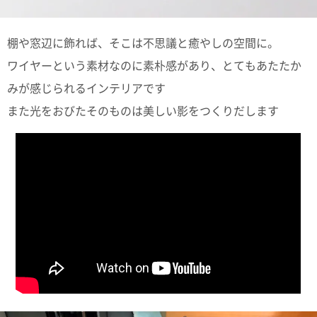
て
い
ま
す
棚や窓辺に飾れば、そこは不思議と癒やしの空間に。
ワイヤーという素材なのに素朴感があり、とてもあたたか
みが感じられるインテリアです
また光をおびたそのものは美しい影をつくりだします
私
た
ち
の
こ
と
(Blog)