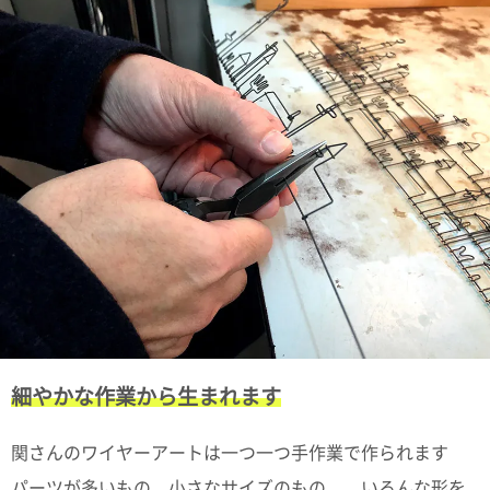
電話で問合
せ
095-895-
7771
受付時間
12:00~19:00
配送料
金
宅急便
792円
北海道
沖縄
1030
細やかな作業から生まれます
円
11,000
関さんのワイヤーアートは一つ一つ手作業で作られます
円以上
無料
パーツが多いもの、小さなサイズのもの、、いろんな形を