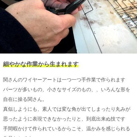
電話で問合
せ
095-895-
7771
受付時間
12:00~19:00
細やかな作業から生まれます
配送
料金
関さんのワイヤーアートは一つ一つ手作業で作られます
宅急
パーツが多いもの、小さなサイズのもの、、いろんな形を
便 792
円 北
自在に操る関さん。
海道
真似しようにも、素人では変な角が出てしまったり丸みが
沖縄
1030
思ったように表現できなかったりと、到底出来ぬ技です
円
11,000
手間暇かけて作られているからこそ、温かみを感じられる
円以