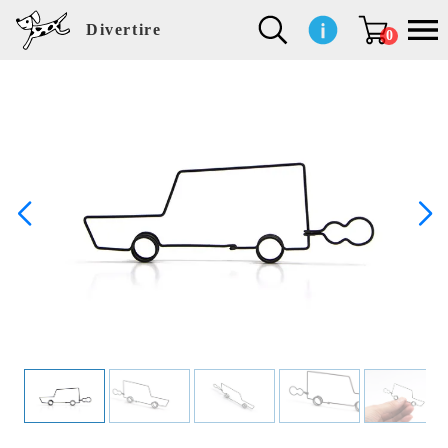
Divertire
0
新
再
イ
フ
キ
食
生
ハ
ペ
子
文
S
b
ト
f
L
a
ぽ
鹿
ブ
着
入
ン
ァ
ッ
品
活
ン
ッ
供
房
a
i
モ
o
i
d
れ
児
ラ
商
荷
テ
ッ
チ
雑
カ
ト
用
具
l
r
タ
g
s
m
ぽ
島
ン
品
商
リ
シ
ン
貨
チ
グ
品
e
d
ケ
l
a
i
れ
睦
ド
品
ア
ョ
用
・
ッ
s
i
L
動
一
ン
品
生
ズ
'
n
a
物
覧
地
w
e
r
o
n
s
r
w
o
検索
d
o
n
して
s
r
商品
k
を探
す
s
お気
に入
り一
覧ペ
ージ