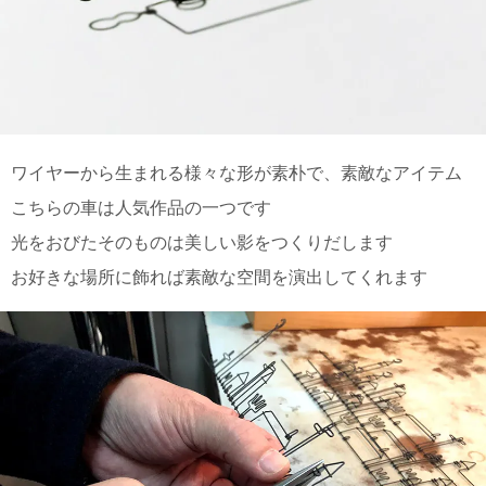
て
い
ま
す
ワイヤーから生まれる様々な形が素朴で、素敵なアイテム
こちらの車は人気作品の一つです
私
た
光をおびたそのものは美しい影をつくりだします
ち
お好きな場所に飾れば素敵な空間を演出してくれます
の
こ
と
(Blog)