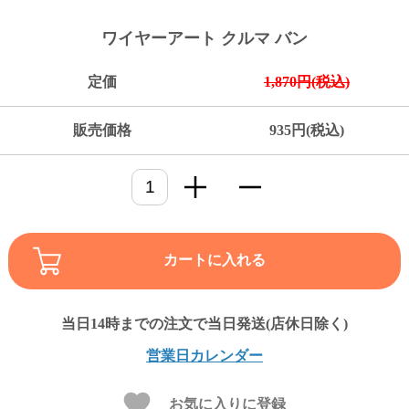
ご
お
送
配
ship
特
会
会
お
0
1,000
2,000
3,000
4,000
5,000
6,000
7,000
8,000
9,000
10,000
注
支
料
送・
to
定
員
員
客
ワイヤーアート クルマ バン
～
～
～
～
～
～
～
～
～
～
円
文
払
に
お
abroad
商
登
ロ
様
999
1,999
2,999
3,999
4,999
5,999
6,999
7,999
8,999
9,999
～
方
い
つ
届
取
録
グ
ガ
円
円
円
円
円
円
円
円
円
円
定価
1,870円(税込)
法
方
い
日
引
イ
イ
法
て
数
ン
ド
一
販売価格
935円(税込)
覧
カートに入れる
メ
営業日カレンダー
ー
ル
お気に入りに登録
マ