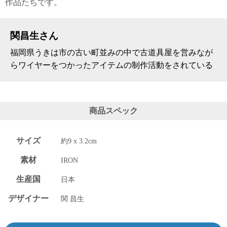
作品たちです。
上 無
料
ポス
関昌生さん
ト投
函 330
福岡県うきは市の古い町並みの中で古道具屋を営みなが
円
らワイヤーをつかったアイテムの制作活動をされている
5,500
円以
上 無
料
商品スペック
サイズ
約9 x 3.2cm
素材
IRON
生産国
日本
デザイナー
関 昌生