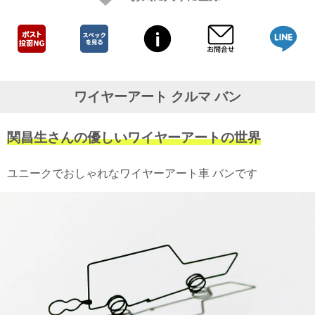
ガ
ジ
ン
新
着
再
入
ワイヤーアート クルマ バン
荷
情
報
関昌生さんの優しいワイヤーアートの世界
な
ど
当
ユニークでおしゃれなワイヤーアート車 バンです
店
の
旬
な
情
報
を
発
信
し