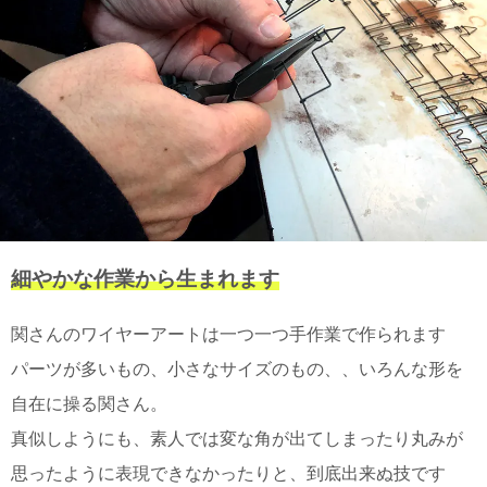
電話で問合
せ
095-895-
7771
受付時間
12:00~19:00
配送
細やかな作業から生まれます
料金
宅急
便 792
関さんのワイヤーアートは一つ一つ手作業で作られます
円 北
海道
パーツが多いもの、小さなサイズのもの、、いろんな形を
沖縄
自在に操る関さん。
1030
円
真似しようにも、素人では変な角が出てしまったり丸みが
11,000
思ったように表現できなかったりと、到底出来ぬ技です
円以