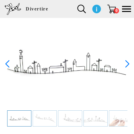
Divertire
0
新
再
イ
フ
キ
食
生
ハ
ペ
子
文
S
b
ト
f
L
a
ぽ
鹿
ブ
着
入
ン
ァ
ッ
品
活
ン
ッ
供
房
a
i
モ
o
i
d
れ
児
ラ
商
荷
テ
ッ
チ
雑
カ
ト
用
具
l
r
タ
g
s
m
ぽ
島
ン
品
商
リ
シ
ン
貨
チ
グ
品
e
d
ケ
l
a
i
れ
睦
ド
品
ア
ョ
用
・
ッ
s
i
L
動
一
ン
品
生
ズ
'
n
a
物
覧
地
w
e
r
o
n
s
r
w
o
検索
d
o
n
して
s
r
商品
k
を探
す
s
お気
に入
り一
覧ペ
ージ