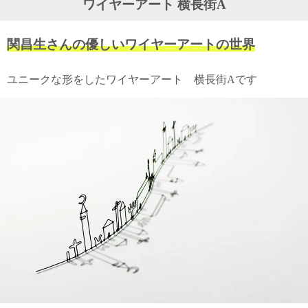
ワイヤーアート 横長街A
ガ
ジ
ン
関昌生さんの優しいワイヤーアートの世界
新
着
再
ユニークな形をしたワイヤーアート 横長街Aです
入
荷
情
報
な
ど
当
店
の
旬
な
情
報
を
発
信
し