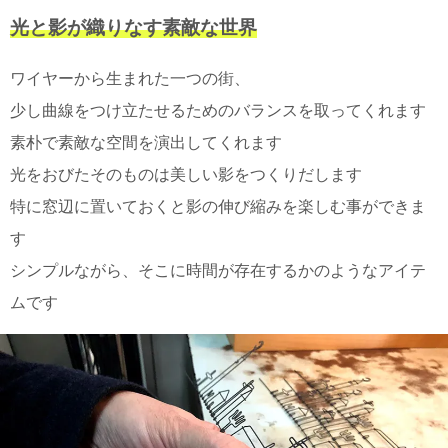
て
い
光と影が織りなす素敵な世界
ま
す
ワイヤーから生まれた一つの街、
少し曲線をつけ立たせるためのバランスを取ってくれます
素朴で素敵な空間を演出してくれます
光をおびたそのものは美しい影をつくりだします
私
特に窓辺に置いておくと影の伸び縮みを楽しむ事ができま
た
す
ち
の
シンプルながら、そこに時間が存在するかのようなアイテ
こ
ムです
と
(Blog)