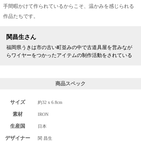
上 無
手間暇かけて作られているからこそ、温かみを感じられる
料
ポス
作品たちです。
ト投
函 330
円
関昌生さん
5,500
円以
福岡県うきは市の古い町並みの中で古道具屋を営みなが
上 無
らワイヤーをつかったアイテムの制作活動をされている
料
商品スペック
サイズ
約32 x 6.8cm
素材
IRON
生産国
日本
デザイナー
関 昌生