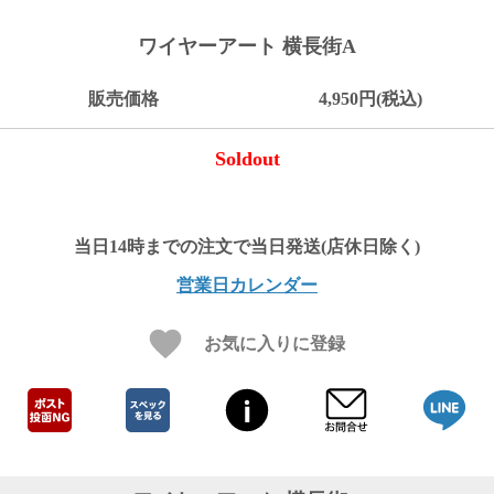
ご
お
送
配
ship
特
会
会
お
0
1,000
2,000
3,000
4,000
5,000
6,000
7,000
8,000
9,000
10,000
注
支
料
送・
to
定
員
員
客
ワイヤーアート 横長街A
～
～
～
～
～
～
～
～
～
～
円
文
払
に
お
abroad
商
登
ロ
様
999
1,999
2,999
3,999
4,999
5,999
6,999
7,999
8,999
9,999
～
方
い
つ
届
取
録
グ
ガ
円
円
円
円
円
円
円
円
円
円
販売価格
4,950円(税込)
法
方
い
日
引
イ
イ
法
て
数
ン
ド
一
Soldout
覧
営業日カレンダー
お気に入りに登録
メ
ー
ル
マ