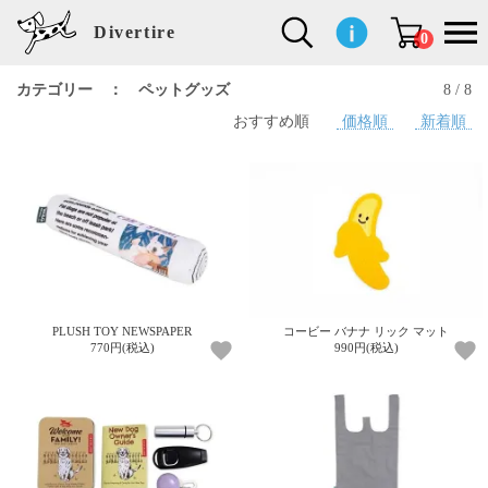
Divertire
0
カテゴリー ： ペットグッズ
8 / 8
おすすめ順
価格順
新着順
新
再
イ
フ
キ
食
生
ハ
ペ
子
文
S
b
ト
f
L
a
ぽ
鹿
ブ
着
入
ン
ァ
ッ
品
活
ン
ッ
供
房
a
i
モ
o
i
d
れ
児
ラ
商
荷
テ
ッ
チ
雑
カ
ト
用
具
l
r
タ
g
s
m
ぽ
島
ン
品
商
リ
シ
ン
貨
チ
グ
品
e
d
ケ
l
a
i
れ
睦
ド
品
ア
ョ
用
・
ッ
s
i
L
動
一
ン
品
生
ズ
'
n
a
物
覧
地
w
e
r
o
n
s
r
w
o
検索
d
o
n
して
s
r
商品
k
を探
PLUSH TOY NEWSPAPER
コービー バナナ リック マット
す
s
770円(税込)
990円(税込)
お気
に入
り一
覧ペ
ージ