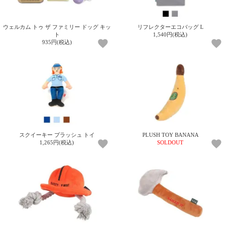
ご
お
送
配
ship
特
会
会
お
0
1,000
2,000
3,000
4,000
5,000
6,000
7,000
8,000
9,000
10,000
注
支
料
送・
to
定
員
員
客
～
～
～
～
～
～
～
～
～
～
円
文
払
に
お
abroad
商
登
ロ
様
ウェルカム トゥ ザ ファミリー ドッグ キッ
リフレクターエコバッグ L
999
1,999
2,999
3,999
4,999
5,999
6,999
7,999
8,999
9,999
～
ト
1,540円(税込)
方
い
つ
届
取
録
グ
ガ
円
円
円
円
円
円
円
円
円
円
935円(税込)
法
方
い
日
引
イ
イ
法
て
数
ン
ド
一
覧
スクイーキー プラッシュ トイ
PLUSH TOY BANANA
1,265円(税込)
SOLDOUT
メ
ー
ル
マ