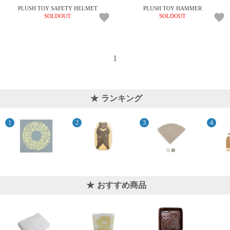
ガ
PLUSH TOY SAFETY HELMET
PLUSH TOY HAMMER
SOLDOUT
SOLDOUT
ジ
ン
新
着
再
1
入
荷
情
報
ランキング
な
ど
当
店
の
旬
な
情
報
おすすめ商品
を
発
信
し