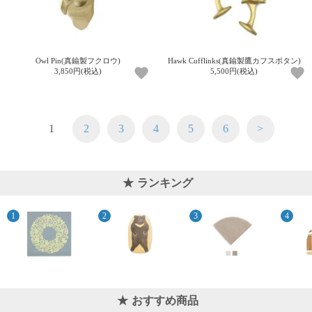
Owl Pin(真鍮製フクロウ)
Hawk Cufflinks(真鍮製鷹カフスボタン)
3,850円(税込)
5,500円(税込)
1
2
3
4
5
6
>
ランキング
おすすめ商品