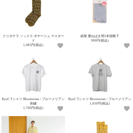
ご
お
送
配
ship
特
会
会
お
0
1,000
2,000
3,000
4,000
5,000
6,000
7,000
8,000
9,000
10,000
注
支
料
送・
to
定
員
員
客
～
～
～
～
～
～
～
～
～
～
円
文
払
に
お
abroad
商
登
ロ
様
999
1,999
2,999
3,999
4,999
5,999
6,999
7,999
8,999
9,999
～
方
い
つ
届
取
録
グ
ガ
円
円
円
円
円
円
円
円
円
円
法
方
い
日
引
イ
イ
法
て
数
ン
ド
クリボテラ ソックス ボヤージュ マスター
絹屋 重ねばき用5本指靴下
一
ド
990円(税込)
覧
1,485円(税込)
RyuC Tシャツ Bloomerian / ブルーメリアン
RyuC Tシャツ Bloomerian / ブルーメリアン
刺繍
1,650円(税込)
1,760円(税込)
メ
ー
ル
マ