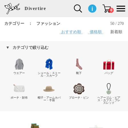
Divertire
0
カテゴリー ： ファッション
50 / 270
おすすめ順
価格順
新着順
新
再
イ
フ
キ
食
生
ハ
ペ
子
文
S
b
ト
f
L
a
ぽ
鹿
ブ
着
入
ン
ァ
ッ
品
活
ン
ッ
供
房
a
i
モ
o
i
d
れ
児
ラ
商
荷
テ
ッ
チ
雑
カ
ト
用
具
l
r
タ
g
s
m
ぽ
島
ン
品
商
リ
シ
ン
貨
チ
グ
品
e
d
ケ
l
a
i
れ
睦
ド
カテゴリで絞り込む
品
ア
ョ
用
・
ッ
s
i
L
動
一
ン
品
生
ズ
'
n
a
物
覧
地
w
e
r
o
n
s
r
w
o
ウエアー
ショール・ストー
靴下
バッグ
検索
d
o
n
ル・スカーフ
して
s
r
商品
k
を探
す
s
ポーチ・財布
帽子・アームカバ
ブローチ・ピン
ヘアーゴム・ピア
ー・手袋
ス・カフス・ブレ
スレッド
お気
に入
り一
覧ペ
ージ