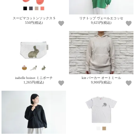
て
い
ま
す
スーピマコットンソックス S
リナトップ ヴェールエコッセ
550円(税込)
9,625円(税込)
私
た
ち
isabelle boinot ミニポーチ
kitt パーカー オートミール
の
1,265円(税込)
9,900円(税込)
こ
と
(Blog)