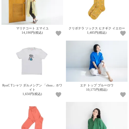
ガ
ジ
ン
新
着
マリナコート エマイユ
クリボテラ ソックス ヒナギク イエロー
再
14,190円(税込)
1,485円(税込)
入
荷
情
報
な
ど
当
店
の
RyuC Tシャツ ダルメシアン 「chuu」ホワ
エナ トップ ブルーロワ
旬
イト
10,175円(税込)
な
1,650円(税込)
情
報
を
発
信
し