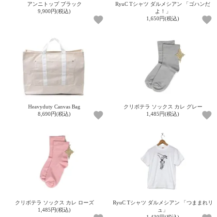
アンニトップ ブラック
RyuC Tシャツ ダルメシアン 「ゴハンだ
9,900円(税込)
よ！」
1,650円(税込)
電話で問合
せ
095-895-
7771
受付時間
12:00~19:00
Heavyduty Canvas Bag
クリボテラ ソックス カレ グレー
配送
8,690円(税込)
1,485円(税込)
料金
宅急
便 792
円 北
海道
沖縄
1030
円
11,000
クリボテラ ソックス カレ ローズ
RyuC Tシャツ ダルメシアン 「つままれリ
1,485円(税込)
ュ」
円以