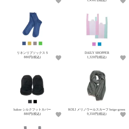
1,430円(税込)
上 無
料
ポス
ト投
函 330
円
5,500
円以
上 無
リネンリブソックス S
DAILY SHOPPER
料
880円(税込)
1,320円(税込)
hakne シルクフットカバー
KOLI メリノウールスカーフ beige-green
880円(税込)
9,350円(税込)