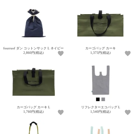
て
い
ま
す
fourruof ダン コットンサック L ネイビー
カーゴバッグ カーキ
2,860円(税込)
1,375円(税込)
私
た
ち
の
こ
と
(Blog)
カーゴバッグ カーキ L
リフレクターエコバッグ L
1,760円(税込)
1,540円(税込)