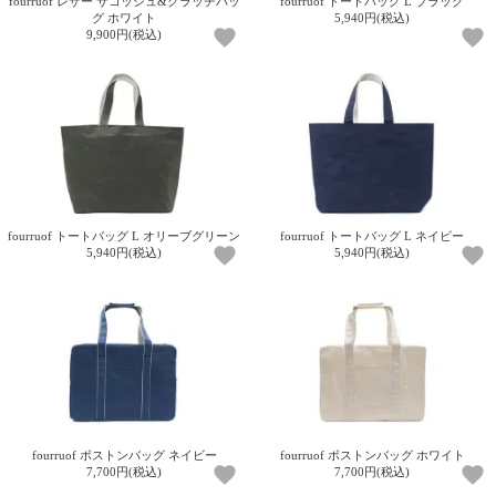
fourruof レザー サコッシュ&クラッチバッ
fourruof トートバッグ L ブラック
ガ
グ ホワイト
5,940円(税込)
9,900円(税込)
ジ
ン
新
着
再
入
荷
情
報
な
fourruof トートバッグ L オリーブグリーン
fourruof トートバッグ L ネイビー
ど
5,940円(税込)
5,940円(税込)
当
店
の
旬
な
情
報
を
発
fourruof ボストンバッグ ネイビー
fourruof ボストンバッグ ホワイト
信
7,700円(税込)
7,700円(税込)
し