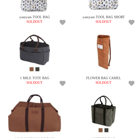
上 無
料
ポス
yamyam TOOL BAG
yamyam TOOL BAG SHORT
ト投
SOLDOUT
SOLDOUT
函 330
円
5,500
円以
上 無
料
1 MILE TOTE BAG
FLOWER BAG CAMEL
SOLDOUT
SOLDOUT