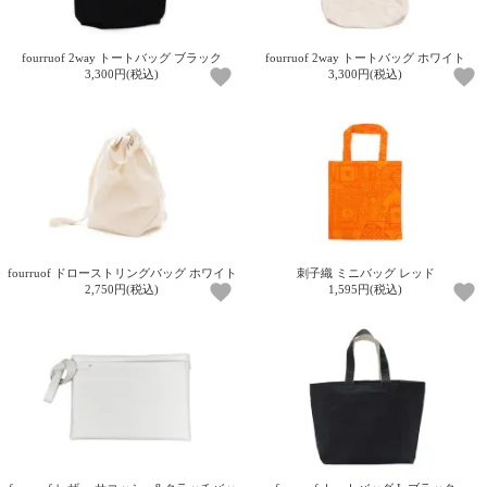
ご
お
送
配
ship
特
会
会
お
0
1,000
2,000
3,000
4,000
5,000
6,000
7,000
8,000
9,000
10,000
注
支
料
送・
to
定
員
員
客
～
～
～
～
～
～
～
～
～
～
円
文
払
に
お
abroad
商
登
ロ
様
fourruof 2way トートバッグ ブラック
fourruof 2way トートバッグ ホワイト
999
1,999
2,999
3,999
4,999
5,999
6,999
7,999
8,999
9,999
～
3,300円(税込)
3,300円(税込)
方
い
つ
届
取
録
グ
ガ
円
円
円
円
円
円
円
円
円
円
法
方
い
日
引
イ
イ
法
て
数
ン
ド
一
覧
fourruof ドローストリングバッグ ホワイト
刺子織 ミニバッグ レッド
2,750円(税込)
1,595円(税込)
メ
ー
ル
マ