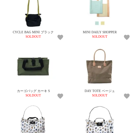
電話で問合
せ
095-895-
7771
CYCLE BAG MINI ブラック
MINI DAILY SHOPPER
受付時間
SOLDOUT
SOLDOUT
12:00~19:00
配送
料金
宅急
便 792
カーゴバッグ カーキ S
DAY TOTE ベージュ
円 北
SOLDOUT
SOLDOUT
海道
沖縄
1030
円
11,000
円以