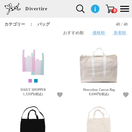
Divertire
0
カテゴリー ： バッグ
48 / 48
おすすめ順
価格順
新着順
新
再
イ
フ
キ
食
生
ハ
ペ
子
文
S
b
ト
f
L
a
ぽ
鹿
ブ
着
入
ン
ァ
ッ
品
活
ン
ッ
供
房
a
i
モ
o
i
d
れ
児
ラ
商
荷
テ
ッ
チ
雑
カ
ト
用
具
l
r
タ
g
s
m
ぽ
島
ン
品
商
リ
シ
ン
貨
チ
グ
品
e
d
ケ
l
a
i
れ
睦
ド
品
ア
ョ
用
・
ッ
s
i
L
動
一
ン
品
生
ズ
'
n
a
物
覧
地
w
e
r
o
n
s
r
w
o
検索
d
o
n
して
s
r
商品
k
を探
DAILY SHOPPER
Heavyduty Canvas Bag
す
s
1,320円(税込)
8,690円(税込)
お気
に入
り一
覧ペ
ージ