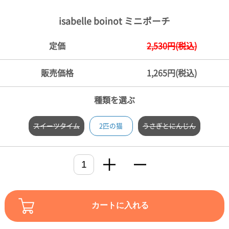
ご
お
送
配
ship
特
会
会
お
0
1,000
2,000
3,000
4,000
5,000
6,000
7,000
8,000
9,000
10,000
注
支
料
送・
to
定
員
員
客
isabelle boinot ミニポーチ
～
～
～
～
～
～
～
～
～
～
円
文
払
に
お
abroad
商
登
ロ
様
999
1,999
2,999
3,999
4,999
5,999
6,999
7,999
8,999
9,999
～
方
い
つ
届
取
録
グ
ガ
円
円
円
円
円
円
円
円
円
円
定価
2,530円(税込)
法
方
い
日
引
イ
イ
法
て
数
ン
ド
一
販売価格
1,265円(税込)
覧
種類を選ぶ
スイーツタイム
2匹の猫
うさぎとにんじん
メ
カートに入れる
ー
ル
マ