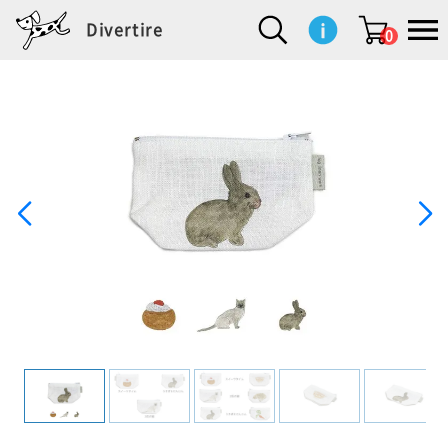
Divertire
0
新
再
イ
フ
キ
食
生
ハ
ペ
子
文
S
b
ト
f
L
a
ぽ
鹿
ブ
着
入
ン
ァ
ッ
品
活
ン
ッ
供
房
a
i
モ
o
i
d
れ
児
ラ
商
荷
テ
ッ
チ
雑
カ
ト
用
具
l
r
タ
g
s
m
ぽ
島
ン
品
商
リ
シ
ン
貨
チ
グ
品
e
d
ケ
l
a
i
れ
睦
ド
品
ア
ョ
用
・
ッ
s
i
L
動
一
ン
品
生
ズ
'
n
a
物
覧
地
w
e
r
o
n
s
r
w
o
検索
d
o
n
して
s
r
商品
を探
k
す
s
お気
に入
り一
覧ペ
ージ