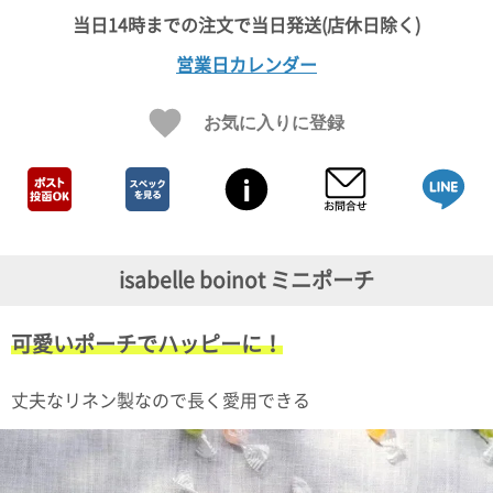
ガ
ジ
ン
営業日カレンダー
新
着
再
お気に入りに登録
入
荷
情
報
な
ど
当
isabelle boinot ミニポーチ
店
の
旬
可愛いポーチでハッピーに！
な
情
報
丈夫なリネン製なので長く愛用できる
を
発
信
し