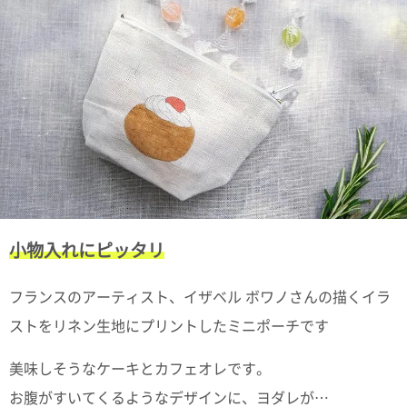
て
い
ま
す
私
た
ち
の
小物入れにピッタリ
こ
と
フランスのアーティスト、イザベル ボワノさんの描くイラ
(Blog)
ストをリネン生地にプリントしたミニポーチです
美味しそうなケーキとカフェオレです。
お腹がすいてくるようなデザインに、ヨダレが…