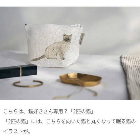
電話で問合
せ
095-895-
7771
受付時間
12:00~19:00
配送料
金
宅急便
792円
北海道
沖縄
こちらは、猫好きさん専用？「2匹の猫」
1030
円
「2匹の猫」には、こちらを向いた猫と丸くなって眠る猫の
11,000
円以上
イラストが。
無料