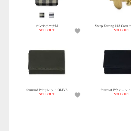
カンナポーチM
Sheep Earring k18 Co
SOLDOUT
SOLDOUT
fourruof Pウォレット OLIVE
fourruof Pウォレット
SOLDOUT
SOLDOUT