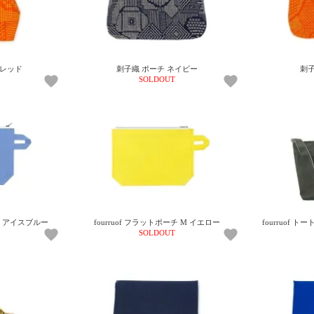
正レッド
刺子織 ポーチ ネイビー
刺子
SOLDOUT
 M アイスブルー
fourruof フラットポーチ M イエロー
fourruof 
SOLDOUT