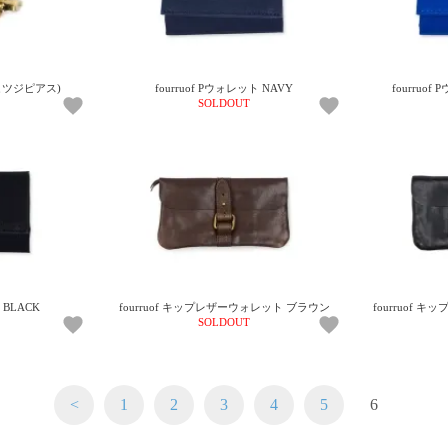
at(ヒツジピアス)
fourruof Pウォレット NAVY
fourruof
SOLDOUT
 BLACK
fourruof キップレザーウォレット ブラウン
fourruof 
SOLDOUT
<
1
2
3
4
5
6