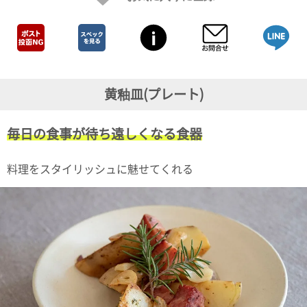
ガ
ジ
ン
新
着
再
入
黄釉皿(プレート)
荷
情
報
毎日の食事が待ち遠しくなる食器
な
ど
当
料理をスタイリッシュに魅せてくれる
店
の
旬
な
情
報
を
発
信
し