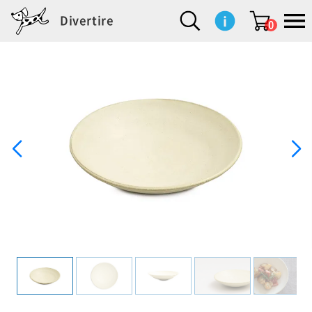
Divertire
0
新
再
イ
フ
キ
食
生
ハ
ペ
子
文
S
b
ト
f
L
a
ぽ
鹿
ブ
着
入
ン
ァ
ッ
品
活
ン
ッ
供
房
a
i
モ
o
i
d
れ
児
ラ
商
荷
テ
ッ
チ
雑
カ
ト
用
具
l
r
タ
g
s
m
ぽ
島
ン
品
商
リ
シ
ン
貨
チ
グ
品
e
d
ケ
l
a
i
れ
睦
ド
品
ア
ョ
用
・
ッ
s
i
L
動
一
ン
品
生
ズ
'
n
a
物
覧
地
w
e
r
o
n
s
r
w
o
検索
d
o
n
して
s
r
商品
を探
k
す
s
お気
に入
り一
覧ペ
ージ