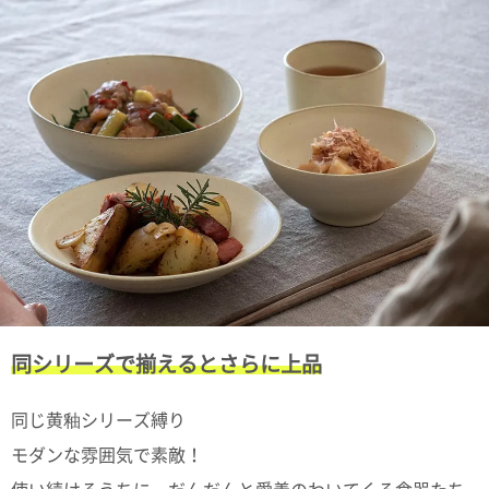
電話で問合
せ
095-895-
7771
受付時間
12:00~19:00
配送料
金
宅急便
792円
北海道
同シリーズで揃えるとさらに上品
沖縄
1030
円
同じ黄釉シリーズ縛り
11,000
円以上
モダンな雰囲気で素敵！
無料