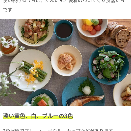
使い続けるうちに、だんだんと愛着のわいてくる食器たち
ポスト
投函
です
330円
5,500
円以上
無料
淡い黄色、白、ブルーの3色