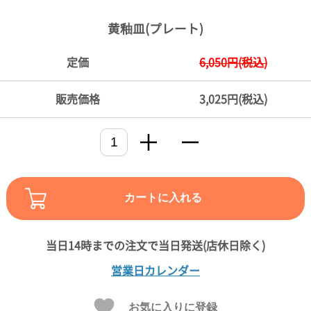
ご
お
送
配
ship
特
会
会
お
0
1,000
2,000
3,000
4,000
5,000
6,000
7,000
8,000
9,000
10,000
注
支
料
送・
to
定
員
員
客
黄釉皿(プレート)
～
～
～
～
～
～
～
～
～
～
円
文
払
に
お
abroad
商
登
ロ
様
999
1,999
2,999
3,999
4,999
5,999
6,999
7,999
8,999
9,999
～
方
い
つ
届
取
録
グ
ガ
円
円
円
円
円
円
円
円
円
円
定価
6,050円(税込)
法
方
い
日
引
イ
イ
法
て
数
ン
ド
一
販売価格
3,025円(税込)
覧
カートに入れる
メ
営業日カレンダー
ー
ル
お気に入りに登録
マ