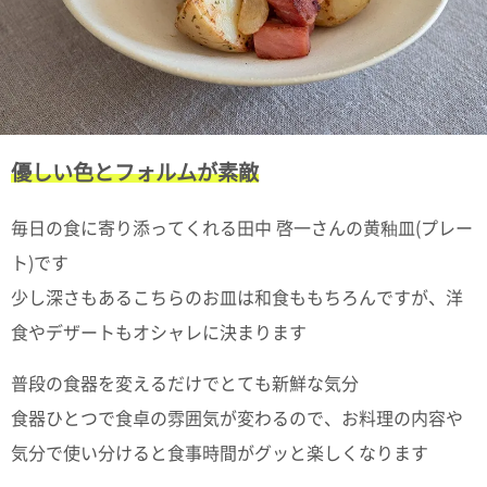
て
い
ま
す
優しい色とフォルムが素敵
私
毎日の食に寄り添ってくれる田中 啓一さんの黄釉皿(プレー
た
ち
ト)です
の
少し深さもあるこちらのお皿は和食ももちろんですが、洋
こ
と
食やデザートもオシャレに決まります
(Blog)
普段の食器を変えるだけでとても新鮮な気分
食器ひとつで食卓の雰囲気が変わるので、お料理の内容や
気分で使い分けると食事時間がグッと楽しくなります