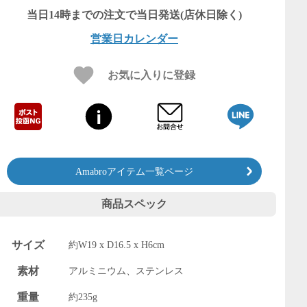
営業日カレンダー
お気に入りに登録
Amabroアイテム一覧ページ
商品スペック
サイズ
約W19 x D16.5 x H6cm
素材
アルミニウム、ステンレス
重量
約235g