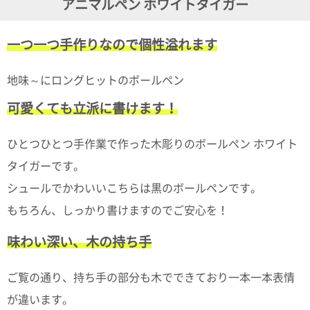
アニマルペン ホワイトタイガー
ガ
ジ
ン
一つ一つ手作りなので個性溢れます
新
着
再
地味～にロングヒットのボールペン
入
荷
可愛くても立派に書けます！
情
報
な
ひとつひとつ手作業で作った木彫りのボールペン ホワイト
ど
タイガーです。
当
店
シュールでかわいいこちらは黒のボールペンです。
の
旬
もちろん、しっかり書けますのでご安心を！
な
情
味わい深い、木の持ち手
報
を
発
ご覧の通り、持ち手の部分も木でできており一本一本表情
信
し
が違います。