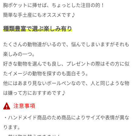
て
胸ポケットに挿せば、ちょっとした注目の的！
い
ま
簡単な手土産にもオススメです♪
す
種類豊富で選ぶ楽しみ有り
たくさんの動物達がいるので、悩んでしまいますがそれも
楽しみの一つ。
私
好きな動物を選んでも良し、プレゼントの際はその方に似
た
ち
たイメージの動物を探すのも面白そう。
の
他にはあまり見ないボールペンなので、人と同じような物
こ
と
は嫌って方におすすめです♪
(Blog)
注意事項
・ハンドメイド商品のため商品によりサイズや表情が異な
ります。