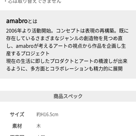
・芯は取り替えできません
電話で問合
せ
amabro
とは
095-895-
7771
2006年より活動開始。コンセプトは表現の再構築。既に
受付時間
存在しているさまざまなジャンルの創造物を見つめ直
12:00~19:00
し、amabroが考えるアートの視点から作品を企画し生
産するプロジェクト
現在の生活に即したプロダクトとアートの橋渡しが出来
るように、多方面とコラボレーションも精力的に展開
配送料
金
宅急便
792円
北海道
商品スペック
沖縄
1030
円
サイズ
約H16.5cm
11,000
素材
木
円以上
無料