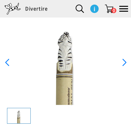
Divertire
0
新
再
イ
フ
キ
食
生
ハ
ペ
子
文
S
b
ト
f
L
a
ぽ
鹿
ブ
着
入
ン
ァ
ッ
品
活
ン
ッ
供
房
a
i
モ
o
i
d
れ
児
ラ
商
荷
テ
ッ
チ
雑
カ
ト
用
具
l
r
タ
g
s
m
ぽ
島
ン
品
商
リ
シ
ン
貨
チ
グ
品
e
d
ケ
l
a
i
れ
睦
ド
品
ア
ョ
用
・
ッ
s
i
L
動
一
ン
品
生
ズ
'
n
a
物
覧
地
w
e
r
o
n
s
r
w
o
検索
d
o
n
して
s
r
商品
を探
k
す
s
お気
に入
り一
覧ペ
ージ