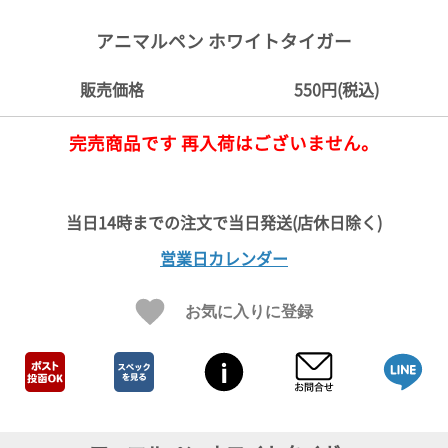
ご
お
送
配
ship
特
会
会
お
0
1,000
2,000
3,000
4,000
5,000
6,000
7,000
8,000
9,000
10,000
注
支
料
送・
to
定
員
員
客
アニマルペン ホワイトタイガー
～
～
～
～
～
～
～
～
～
～
円
文
払
に
お
abroad
商
登
ロ
様
999
1,999
2,999
3,999
4,999
5,999
6,999
7,999
8,999
9,999
～
方
い
つ
届
取
録
グ
ガ
円
円
円
円
円
円
円
円
円
円
販売価格
550円(税込)
法
方
い
日
引
イ
イ
法
て
数
ン
ド
一
完売商品です 再入荷はございません。
覧
営業日カレンダー
お気に入りに登録
メ
ー
ル
マ