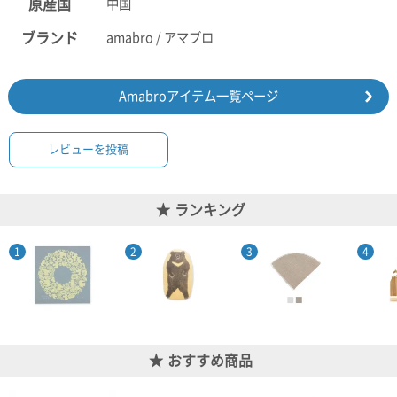
原産国
中国
ポスト
投函
ブランド
amabro / アマブロ
330円
5,500
円以上
無料
Amabroアイテム一覧ページ
レビューを投稿
ランキング
おすすめ商品