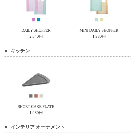
て
い
ま
す
DAILY SHOPPER
MINI DAILY SHOPPER
2,640円
1,980円
キッチン
私
た
ち
の
こ
と
(Blog)
SHORT CAKE PLATE
1,980円
インテリア オーナメント