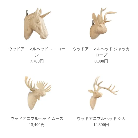
電話で問合
せ
095-895-
7771
受付時間
12:00~19:00
ウッドアニマルヘッド ユニコー
ウッドアニマルヘッド ジャッカ
ン
ロープ
7,700円
8,800円
配送
料金
宅急
便 792
円 北
海道
沖縄
1030
ウッドアニマルヘッド ムース
ウッドアニマルヘッド シカ
円
15,400円
14,300円
11,000
円以