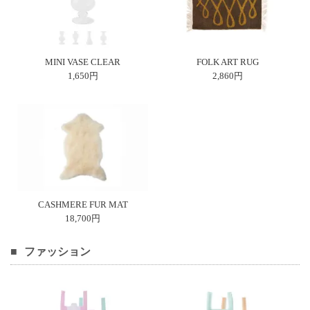
ガ
ジ
ン
新
着
MINI VASE CLEAR
FOLK ART RUG
再
1,650円
2,860円
入
荷
情
報
な
ど
当
店
の
CASHMERE FUR MAT
旬
18,700円
な
情
報
ファッション
を
発
信
し