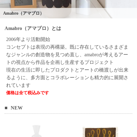
ご
お
送
配
ship
特
会
会
お
0
1,000
2,000
3,000
4,000
5,000
6,000
7,000
8,000
9,000
10,000
注
支
料
送・
to
定
員
員
客
Amabro（アマブロ）
～
～
～
～
～
～
～
～
～
～
円
文
払
に
お
abroad
商
登
ロ
様
999
1,999
2,999
3,999
4,999
5,999
6,999
7,999
8,999
9,999
～
方
い
つ
届
取
録
グ
ガ
円
円
円
円
円
円
円
円
円
円
Amabro（アマブロ）とは
法
方
い
日
引
イ
イ
法
て
数
ン
ド
2006年より活動開始
一
覧
コンセプトは表現の再構築。既に存在しているさまざま
なジャンルの創造物を見つめ直し、amabroが考えるアー
トの視点から作品を企画し生産するプロジェクト
現在の生活に即したプロダクトとアートの橋渡しが出来
るように、多方面とコラボレーションも精力的に展開さ
れています
NEW
メ
ー
ル
マ