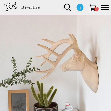
Divertire
0
新
再
イ
フ
キ
食
生
ハ
ペ
子
文
S
b
ト
f
L
a
ぽ
鹿
ブ
着
入
ン
ァ
ッ
品
活
ン
ッ
供
房
a
i
モ
o
i
d
れ
児
ラ
商
荷
テ
ッ
チ
雑
カ
ト
用
具
l
r
タ
g
s
m
ぽ
島
ン
品
商
リ
シ
ン
貨
チ
グ
品
e
d
ケ
l
a
i
れ
睦
ド
品
ア
ョ
用
・
ッ
s
i
L
動
一
ン
品
生
ズ
'
n
a
物
覧
地
w
e
r
o
n
s
r
w
o
検索
d
o
n
して
s
r
商品
k
を探
す
s
お気
に入
り一
覧ペ
ージ