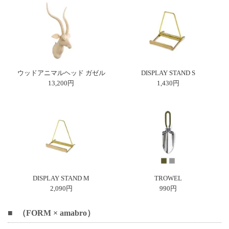
上 無
料
ポス
ト投
函 330
円
5,500
ウッドアニマルヘッド ガゼル
DISPLAY STAND S
円以
13,200円
1,430円
上 無
料
DISPLAY STAND M
TROWEL
2,090円
990円
（FORM × amabro）