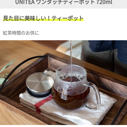
UNITEA ワンタッチティーポット 720ml
ガ
ジ
ン
見た目に美味しい！ティーポット
新
着
再
紅茶時間のお供に
入
荷
情
報
な
ど
当
店
の
旬
な
情
報
を
発
信
し