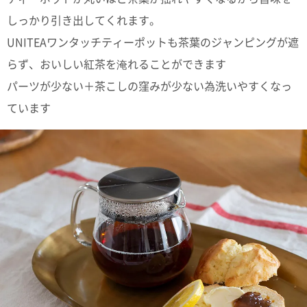
しっかり引き出してくれます。
電話で問合
せ
UNITEAワンタッチティーポットも茶葉のジャンピングが遮
095-895-
らず、おいしい紅茶を淹れることができます
7771
受付時間
パーツが少ない＋茶こしの窪みが少ない為洗いやすくなっ
12:00~19:00
ています
配送料
金
宅急便
792円
北海道
沖縄
1030
円
11,000
円以上
無料