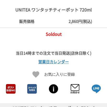
ご
お
送
配
ship
特
会
会
お
0
1,000
2,000
3,000
4,000
5,000
6,000
7,000
8,000
9,000
10,000
注
支
料
送・
to
定
員
員
客
UNITEA ワンタッチティーポット 720ml
～
～
～
～
～
～
～
～
～
～
円
文
払
に
お
abroad
商
登
ロ
様
999
1,999
2,999
3,999
4,999
5,999
6,999
7,999
8,999
9,999
～
方
い
つ
届
取
録
グ
ガ
円
円
円
円
円
円
円
円
円
円
販売価格
2,860円(税込)
法
方
い
日
引
イ
イ
法
て
数
ン
ド
一
Soldout
覧
営業日カレンダー
お気に入りに登録
メ
ー
ル
マ