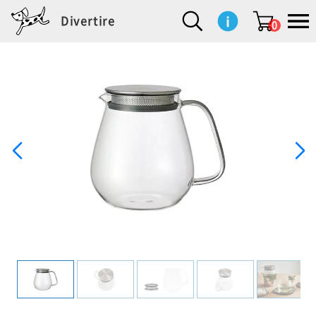
Divertire
0
新
再
イ
フ
キ
食
生
ハ
ペ
子
文
S
b
ト
f
L
a
ぽ
鹿
ブ
着
入
ン
ァ
ッ
品
活
ン
ッ
供
房
a
i
モ
o
i
d
れ
児
ラ
商
荷
テ
ッ
チ
雑
カ
ト
用
具
l
r
タ
g
s
m
ぽ
島
ン
品
商
リ
シ
ン
貨
チ
グ
品
e
d
ケ
l
a
i
れ
睦
ド
品
ア
ョ
用
・
ッ
s
i
L
動
一
ン
品
生
ズ
'
n
a
物
覧
地
w
e
r
o
n
s
r
w
o
検索
d
o
n
して
s
r
商品
を探
k
す
s
お気
に入
り一
覧ペ
ージ