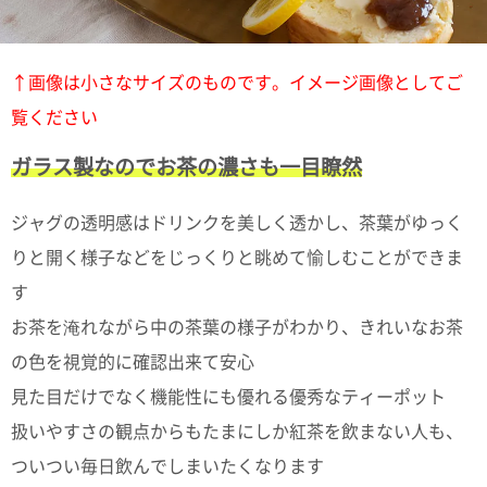
ポスト
投函
330円
5,500
↑画像は小さなサイズのものです。イメージ画像としてご
円以上
覧ください
無料
ガラス製なのでお茶の濃さも一目瞭然
ジャグの透明感はドリンクを美しく透かし、茶葉がゆっく
りと開く様子などをじっくりと眺めて愉しむことができま
す
お茶を淹れながら中の茶葉の様子がわかり、きれいなお茶
の色を視覚的に確認出来て安心
見た目だけでなく機能性にも優れる優秀なティーポット
扱いやすさの観点からもたまにしか紅茶を飲まない人も、
ついつい毎日飲んでしまいたくなります