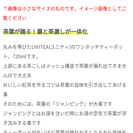
て
い
↑画像は小さなサイズのものです。イメージ画像としてご
ま
す
覧ください
茶葉が踊る！蓋と茶漉しが一体化
丸みを帯びたUNITEA(ユニティ)のワンタッチティーポッ
ト、720mlです。
私
た
上部にある茶こしはメッシュ構造で茶葉が漏れ出てきませ
ち
んので大丈夫
の
こ
おいしい紅茶を作るコツは茶葉の旨味を引き出してあげる
と
事
(Blog)
そのためには、茶葉の「ジャンピング」が大事です
ジャンピングとはお湯を注いだ時にお湯の空気で茶葉が浮
き沈みする事です
ティーポットが丸いほど茶葉が揺れやすくなるから旨味を