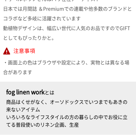
て
い
日本では月間誌 ＆Premiumでの連載や他多数のブランドと
ま
す
コラボなど多岐に活躍されています
動植物デザインは、幅広い世代に人気のお品ですのでGIFT
としてもぴったりかと。
注意事項
私
・画面上の色はブラウザや設定により、実物とは異なる場
た
合があります
ち
の
こ
fog linen work
とは
と
(Blog)
商品はくせがなく、オーソドックスでいつまでもあきの
来ないアイテム
いろいろなライフスタイルの方の暮らしの中でお役に立
てる普段使いのリネン企画、生産