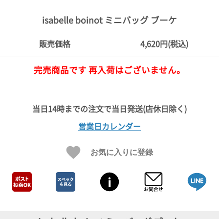
ご
お
送
配
ship
特
会
会
お
0
1,000
2,000
3,000
4,000
5,000
6,000
7,000
8,000
9,000
10,000
注
支
料
送・
to
定
員
員
客
isabelle boinot ミニバッグ ブーケ
～
～
～
～
～
～
～
～
～
～
円
文
払
に
お
abroad
商
登
ロ
様
999
1,999
2,999
3,999
4,999
5,999
6,999
7,999
8,999
9,999
～
方
い
つ
届
取
録
グ
ガ
円
円
円
円
円
円
円
円
円
円
販売価格
4,620円(税込)
法
方
い
日
引
イ
イ
法
て
数
ン
ド
一
完売商品です 再入荷はございません。
覧
営業日カレンダー
お気に入りに登録
メ
ー
ル
マ