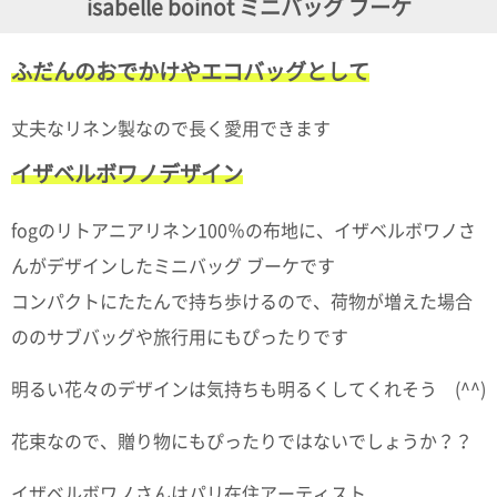
isabelle boinot ミニバッグ ブーケ
ガ
ジ
ン
ふだんのおでかけやエコバッグとして
新
着
再
丈夫なリネン製なので長く愛用できます
入
荷
イザベルボワノデザイン
情
報
な
fogのリトアニアリネン100％の布地に、イザベルボワノさ
ど
んがデザインしたミニバッグ ブーケです
当
店
コンパクトにたたんで持ち歩けるので、荷物が増えた場合
の
旬
ののサブバッグや旅行用にもぴったりです
な
情
明るい花々のデザインは気持ちも明るくしてくれそう (^^)
報
を
発
花束なので、贈り物にもぴったりではないでしょうか？？
信
し
イザベルボワノさんはパリ在住アーティスト