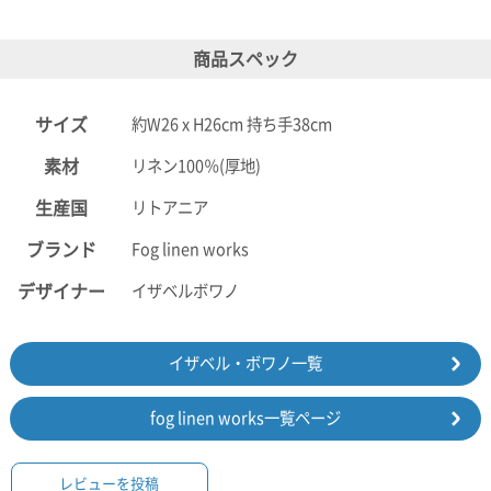
電話で問合
商品スペック
せ
095-895-
7771
サイズ
約W26 x H26cm 持ち手38cm
受付時間
12:00~19:00
素材
リネン100％(厚地)
生産国
リトアニア
ブランド
Fog linen works
配送料
金
デザイナー
イザベルボワノ
宅急便
792円
北海道
イザベル・ボワノ一覧
沖縄
1030
円
fog linen works一覧ページ
11,000
円以上
無料
レビューを投稿