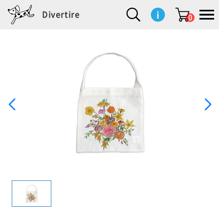
Divertire
0
新
再
イ
フ
キ
食
生
ハ
ペ
子
文
S
b
ト
f
L
a
ぽ
鹿
ブ
着
入
ン
ァ
ッ
品
活
ン
ッ
供
房
a
i
モ
o
i
d
れ
児
ラ
商
荷
テ
ッ
チ
雑
カ
ト
用
具
l
r
タ
g
s
m
ぽ
島
ン
品
商
リ
シ
ン
貨
チ
グ
品
e
d
ケ
l
a
i
れ
睦
ド
品
ア
ョ
用
・
ッ
s
i
L
動
一
ン
品
生
ズ
'
n
a
物
覧
地
w
e
r
o
n
s
r
w
o
検索
d
o
n
して
s
r
商品
を探
k
す
s
お気
に入
り一
覧ペ
ージ