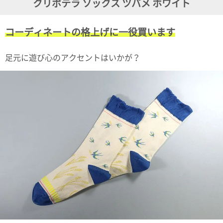
クリボテラ ソックス ツバメ ホワイト
ガ
ジ
ン
コーディネートの格上げに一役買います
新
着
再
足元に遊び心のアクセントはいかが？
入
荷
情
報
な
ど
当
店
の
旬
な
情
報
を
発
信
し