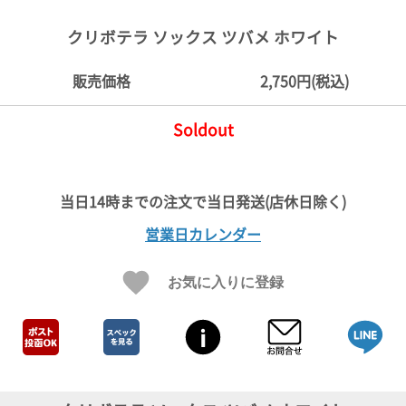
ご
お
送
配
ship
特
会
会
お
0
1,000
2,000
3,000
4,000
5,000
6,000
7,000
8,000
9,000
10,000
注
支
料
送・
to
定
員
員
客
クリボテラ ソックス ツバメ ホワイト
～
～
～
～
～
～
～
～
～
～
円
文
払
に
お
abroad
商
登
ロ
様
999
1,999
2,999
3,999
4,999
5,999
6,999
7,999
8,999
9,999
～
方
い
つ
届
取
録
グ
ガ
円
円
円
円
円
円
円
円
円
円
販売価格
2,750円(税込)
法
方
い
日
引
イ
イ
法
て
数
ン
ド
一
Soldout
覧
営業日カレンダー
お気に入りに登録
メ
ー
ル
マ