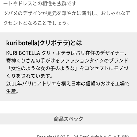
ポスト
ートやドレスとの相性も抜群です
投函
ツバメのデザインが足元を華やかに演出し、おしゃれなア
330円
5,500
クセントとなることでしょう。
円以上
無料
kuri botella(クリボテラ)とは
KURI BOTELLA クリ・ボテラはパリ在住のデザイナー、
寄神くりさんの手がけるファッションタイツのブランド
「女性のような女の子のような」をコンセプトにモノづ
くりをされています。
2011年パリにアトリエを構え日本の信頼のおける工場で
生産。
商品スペック