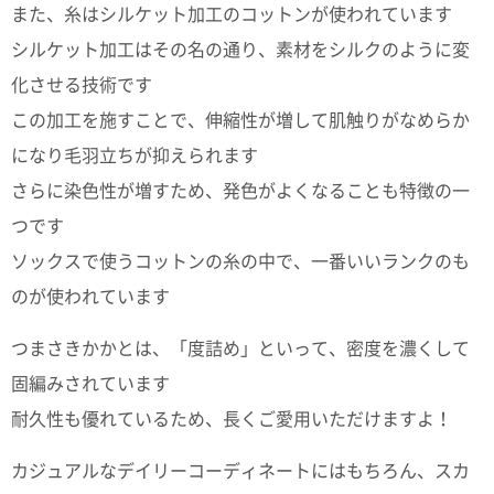
また、糸はシルケット加工のコットンが使われています
電話で問合
シルケット加工はその名の通り、素材をシルクのように変
せ
化させる技術です
095-895-
7771
この加工を施すことで、伸縮性が増して肌触りがなめらか
受付時間
12:00~19:00
になり毛羽立ちが抑えられます
さらに染色性が増すため、発色がよくなることも特徴の一
つです
配送料
ソックスで使うコットンの糸の中で、一番いいランクのも
金
のが使われています
宅急便
792円
つまさきかかとは、「度詰め」といって、密度を濃くして
北海道
沖縄
固編みされています
1030
円
耐久性も優れているため、長くご愛用いただけますよ！
11,000
円以上
カジュアルなデイリーコーディネートにはもちろん、スカ
無料