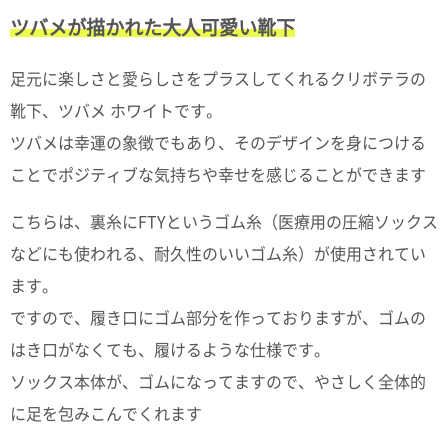
て
い
ツバメが描かれた大人可愛い靴下
ま
す
足元に楽しさと愛らしさをプラスしてくれるクリボテラの
靴下、ツバメ ホワイトです。
ツバメは幸運の象徴でもあり、そのデザインを身につける
ことでポジティブな気持ちや幸せを感じることができます
私
た
こちらは、裏糸にFTYというゴム糸（医療用の圧縮ソックス
ち
などにも使われる、耐久性のいいゴム糸）が使用されてい
の
こ
ます。
と
ですので、履き口にゴム部分を作っておりますが、ゴムの
(Blog)
はき口がなくても、履けるような仕様です。
ソックス本体が、ゴムになってますので、やさしく全体的
に足を包みこんでくれます