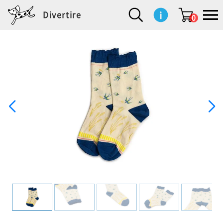
Divertire
0
新
再
イ
フ
キ
食
生
ハ
ペ
子
文
S
b
ト
f
L
a
ぽ
鹿
ブ
着
入
ン
ァ
ッ
品
活
ン
ッ
供
房
a
i
モ
o
i
d
れ
児
ラ
商
荷
テ
ッ
チ
雑
カ
ト
用
具
l
r
タ
g
s
m
ぽ
島
ン
品
商
リ
シ
ン
貨
チ
グ
品
e
d
ケ
l
a
i
れ
睦
ド
品
ア
ョ
用
・
ッ
s
i
L
動
一
ン
品
生
ズ
'
n
a
物
覧
地
w
e
r
o
n
s
r
w
o
検索
d
o
n
して
s
r
商品
を探
k
す
s
お気
に入
り一
覧ペ
ージ