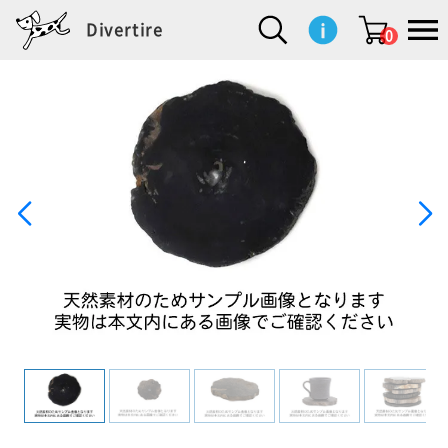
Divertire
0
新
再
イ
フ
キ
食
生
ハ
ペ
子
文
S
b
ト
f
L
a
ぽ
鹿
ブ
着
入
ン
ァ
ッ
品
活
ン
ッ
供
房
a
i
モ
o
i
d
れ
児
ラ
商
荷
テ
ッ
チ
雑
カ
ト
用
具
l
r
タ
g
s
m
ぽ
島
ン
品
商
リ
シ
ン
貨
チ
グ
品
e
d
ケ
l
a
i
れ
睦
ド
品
ア
ョ
用
・
ッ
s
i
L
動
一
ン
品
生
ズ
'
n
a
物
覧
地
w
e
r
o
n
s
r
w
o
検索
d
o
n
して
s
r
商品
を探
k
す
s
お気
に入
り一
覧ペ
ージ