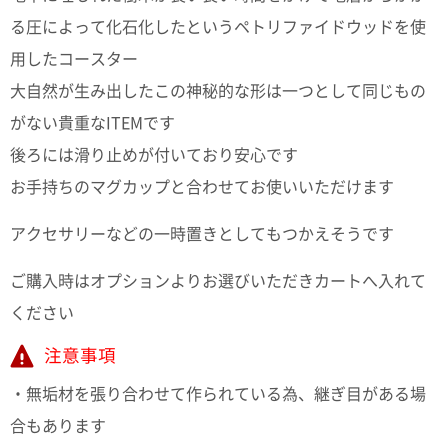
ポスト
る圧によって化石化したというペトリファイドウッドを使
投函
330円
用したコースター
5,500
円以上
大自然が生み出したこの神秘的な形は一つとして同じもの
無料
がない貴重なITEMです
後ろには滑り止めが付いており安心です
お手持ちのマグカップと合わせてお使いいただけます
アクセサリーなどの一時置きとしてもつかえそうです
ご購入時はオプションよりお選びいただきカートへ入れて
ください
注意事項
・無垢材を張り合わせて作られている為、継ぎ目がある場
合もあります