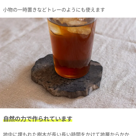
小物の一時置きなどトレーのようにも使えます
電話で問合
せ
095-895-
7771
受付時間
12:00~19:00
配送料
金
宅急便
792円
北海道
沖縄
1030
円
自然の力で作られています
11,000
円以上
無料
地中に埋もれた樹木が長い長い時間をかけて地層からかか