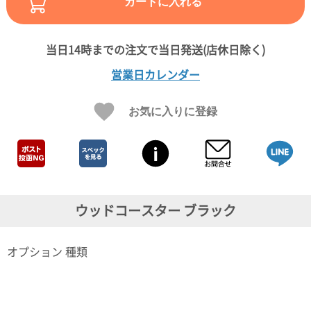
カートに入れる
ガ
ジ
ン
新
着
営業日カレンダー
再
入
荷
お気に入りに登録
情
報
な
ど
当
店
の
旬
ウッドコースター ブラック
な
情
報
オプション 種類
を
発
信
し