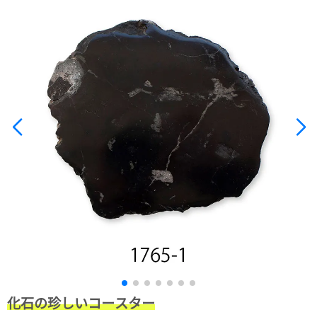
て
い
ま
す
私
た
ち
の
こ
と
(Blog)
化石の珍しいコースター