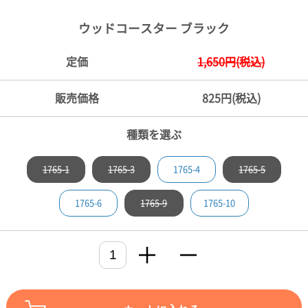
ご
お
送
配
ship
特
会
会
お
0
1,000
2,000
3,000
4,000
5,000
6,000
7,000
8,000
9,000
10,000
注
支
料
送・
to
定
員
員
客
ウッドコースター ブラック
～
～
～
～
～
～
～
～
～
～
円
文
払
に
お
abroad
商
登
ロ
様
999
1,999
2,999
3,999
4,999
5,999
6,999
7,999
8,999
9,999
～
方
い
つ
届
取
録
グ
ガ
円
円
円
円
円
円
円
円
円
円
定価
1,650円(税込)
法
方
い
日
引
イ
イ
法
て
数
ン
ド
一
販売価格
825円(税込)
覧
種類を選ぶ
1765-1
1765-3
1765-4
1765-5
1765-6
1765-9
1765-10
メ
ー
ル
マ