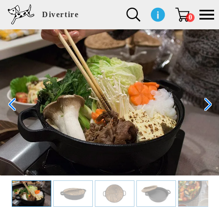
Divertire
0
新
再
イ
フ
キ
食
生
ハ
ペ
子
文
S
b
ト
f
L
a
ぽ
鹿
ブ
着
入
ン
ァ
ッ
品
活
ン
ッ
供
房
a
i
モ
o
i
d
れ
児
ラ
商
荷
テ
ッ
チ
雑
カ
ト
用
具
l
r
タ
g
s
m
ぽ
島
ン
品
商
リ
シ
ン
貨
チ
グ
品
e
d
ケ
l
a
i
れ
睦
ド
品
ア
ョ
用
・
ッ
s
i
L
動
一
ン
品
生
ズ
'
n
a
物
覧
地
w
e
r
o
n
s
r
w
o
検索
d
o
n
して
s
r
商品
k
を探
す
s
お気
に入
り一
覧ペ
ージ