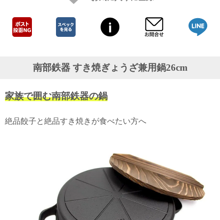
ガ
ジ
ン
新
着
再
入
南部鉄器 すき焼ぎょうざ兼用鍋26cm
荷
情
報
家族で囲む南部鉄器の鍋
な
ど
当
絶品餃子と絶品すき焼きが食べたい方へ
店
の
旬
な
情
報
を
発
信
し