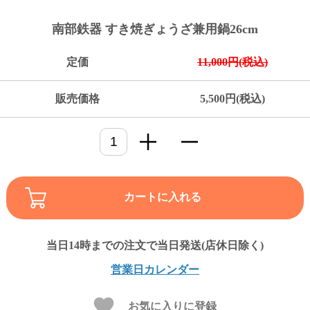
ご
お
送
配
ship
特
会
会
お
0
1,000
2,000
3,000
4,000
5,000
6,000
7,000
8,000
9,000
10,000
注
支
料
送・
to
定
員
員
客
南部鉄器 すき焼ぎょうざ兼用鍋26cm
～
～
～
～
～
～
～
～
～
～
円
文
払
に
お
abroad
商
登
ロ
様
999
1,999
2,999
3,999
4,999
5,999
6,999
7,999
8,999
9,999
～
方
い
つ
届
取
録
グ
ガ
円
円
円
円
円
円
円
円
円
円
定価
11,000円(税込)
法
方
い
日
引
イ
イ
法
て
数
ン
ド
一
販売価格
5,500円(税込)
覧
カートに入れる
メ
営業日カレンダー
ー
ル
お気に入りに登録
マ