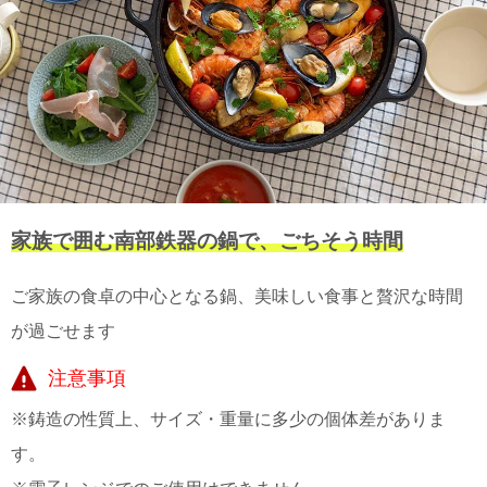
上 無
料
ポス
ト投
函 330
円
5,500
円以
上 無
料
家族で囲む南部鉄器の鍋で、ごちそう時間
ご家族の食卓の中心となる鍋、美味しい食事と贅沢な時間
が過ごせます
注意事項
※鋳造の性質上、サイズ・重量に多少の個体差がありま
す。