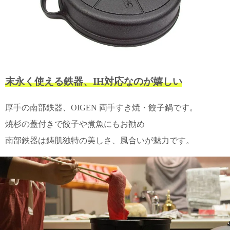
て
い
ま
す
末永く使える鉄器、IH対応なのが嬉しい
私
厚手の南部鉄器、OIGEN 両手すき焼・餃子鍋です。
た
ち
焼杉の蓋付きで餃子や煮魚にもお勧め
の
南部鉄器は鋳肌独特の美しさ、風合いが魅力です。
こ
と
(Blog)