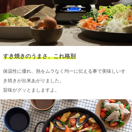
電話で問合
せ
095-895-
7771
受付時間
12:00~19:00
すき焼きのうまさ、これ格別
配送
保温性に優れ、熱をムラなく均一に伝える事で美味しいす
料金
き焼きが出来あがりました。
宅急
便 792
旨味がグッとましますよ。
円 北
海道
沖縄
1030
円
11,000
円以