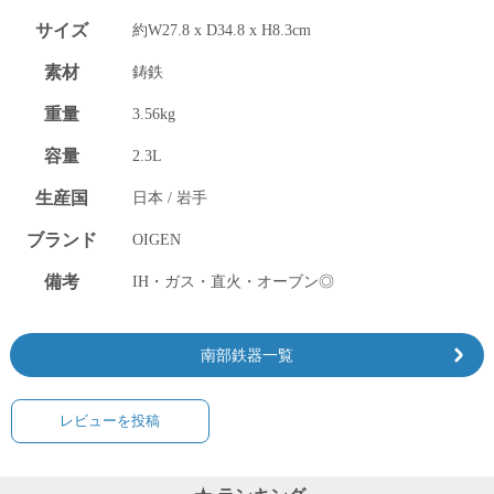
サイズ
約W27.8 x D34.8 x H8.3cm
素材
鋳鉄
重量
3.56kg
容量
2.3L
生産国
日本 / 岩手
ブランド
OIGEN
備考
IH・ガス・直火・オーブン◎
南部鉄器一覧
レビューを投稿