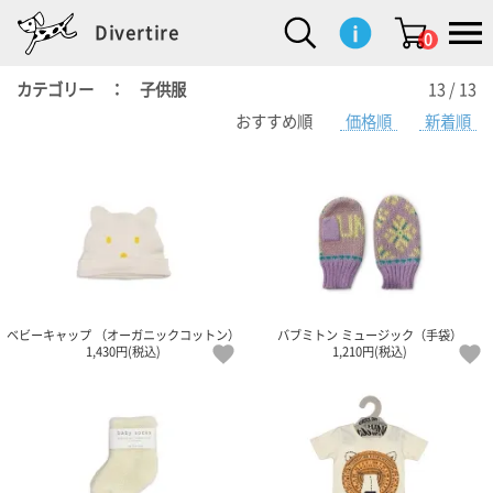
Divertire
0
カテゴリー ： 子供服
13 / 13
おすすめ順
価格順
新着順
新
再
イ
フ
キ
食
生
ハ
ペ
子
文
S
b
ト
f
L
a
ぽ
鹿
ブ
着
入
ン
ァ
ッ
品
活
ン
ッ
供
房
a
i
モ
o
i
d
れ
児
ラ
商
荷
テ
ッ
チ
雑
カ
ト
用
具
l
r
タ
g
s
m
ぽ
島
ン
品
商
リ
シ
ン
貨
チ
グ
品
e
d
ケ
l
a
i
れ
睦
ド
品
ア
ョ
用
・
ッ
s
i
L
動
一
ン
品
生
ズ
'
n
a
物
覧
地
w
e
r
o
n
s
r
w
o
検索
d
o
n
して
s
r
商品
を探
k
ベビーキャップ （オーガニックコットン）
バブミトン ミュージック（手袋）
す
s
1,430円(税込)
1,210円(税込)
お気
に入
り一
覧ペ
ージ