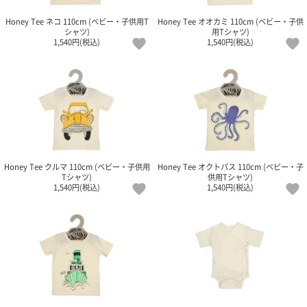
ガ
ジ
Honey Tee ネコ 110cm (ベビー・子供用T
Honey Tee オオカミ 110cm (ベビー・子供
シャツ)
用Tシャツ)
ン
1,540円(税込)
1,540円(税込)
新
着
再
入
荷
情
報
な
ど
当
Honey Tee クルマ 110cm (ベビー・子供用
Honey Tee オクトパス 110cm (ベビー・子
店
Tシャツ)
供用Tシャツ)
1,540円(税込)
1,540円(税込)
の
旬
な
情
報
を
発
信
し