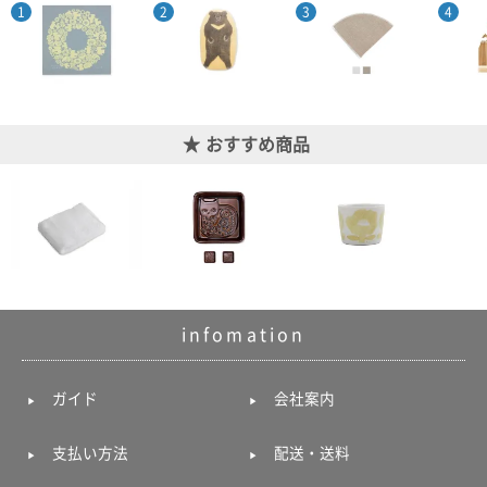
電話で問合
せ
095-895-
7771
受付時間
おすすめ商品
12:00~19:00
配送料
金
宅急便
792円
infomation
北海道
沖縄
1030
ガイド
会社案内
円
11,000
円以上
支払い方法
配送・送料
無料