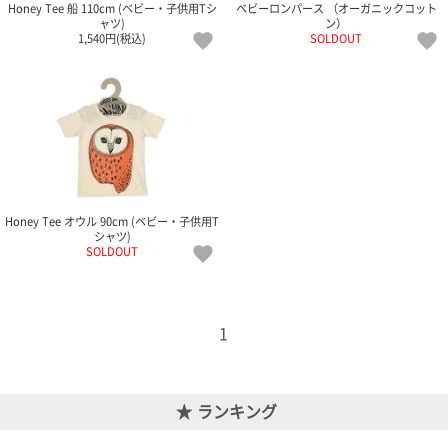
て
Honey Tee 船 110cm (ベビー・子供用Tシ
ベビーロンパース （オーガニックコット
い
ャツ)
ン）
1,540円(税込)
SOLDOUT
ま
す
私
た
Honey Tee オウル 90cm (ベビー・子供用T
シャツ)
ち
SOLDOUT
の
こ
と
(Blog)
1
ランキング