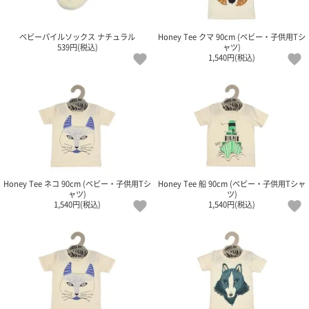
ご
お
送
配
ship
特
会
会
お
0
1,000
2,000
3,000
4,000
5,000
6,000
7,000
8,000
9,000
10,000
注
支
料
送・
to
定
員
員
客
～
～
～
～
～
～
～
～
～
～
円
文
払
に
お
abroad
商
登
ロ
様
ベビーパイルソックス ナチュラル
Honey Tee クマ 90cm (ベビー・子供用Tシ
999
1,999
2,999
3,999
4,999
5,999
6,999
7,999
8,999
9,999
～
539円(税込)
ャツ)
方
い
つ
届
取
録
グ
ガ
円
円
円
円
円
円
円
円
円
円
1,540円(税込)
法
方
い
日
引
イ
イ
法
て
数
ン
ド
一
覧
Honey Tee ネコ 90cm (ベビー・子供用Tシ
Honey Tee 船 90cm (ベビー・子供用Tシャ
ャツ)
ツ)
1,540円(税込)
1,540円(税込)
メ
ー
ル
マ