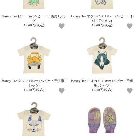
ご
お
送
配
ship
特
会
会
お
0
1,000
2,000
3,000
4,000
5,000
6,000
7,000
8,000
9,000
10,000
注
支
料
送・
to
定
員
員
客
～
～
～
～
～
～
～
～
～
～
円
文
払
に
お
abroad
商
登
ロ
様
Honey Tee 船 110cm (ベビー・子供用Tシャ
Honey Tee オクトパス 110cm (ベビー・子
999
1,999
2,999
3,999
4,999
5,999
6,999
7,999
8,999
9,999
～
ツ)
供用Tシャツ)
方
い
つ
届
取
録
グ
ガ
円
円
円
円
円
円
円
円
円
円
1,540円(税込)
1,540円(税込)
法
方
い
日
引
イ
イ
法
て
数
ン
ド
一
覧
Honey Tee クルマ 110cm (ベビー・子供用T
Honey Tee オオカミ 110cm (ベビー・子供
シャツ)
用Tシャツ)
1,540円(税込)
1,540円(税込)
メ
ー
ル
マ