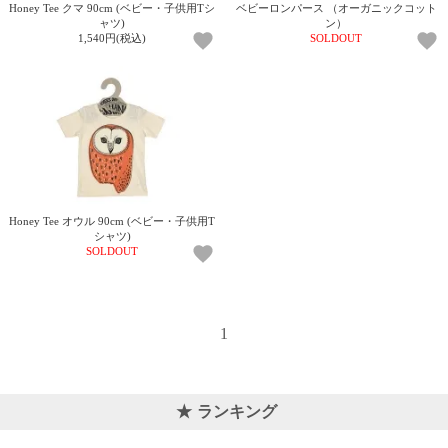
て
Honey Tee クマ 90cm (ベビー・子供用Tシ
ベビーロンパース （オーガニックコット
い
ャツ)
ン）
1,540円(税込)
SOLDOUT
ま
す
私
た
Honey Tee オウル 90cm (ベビー・子供用T
シャツ)
ち
SOLDOUT
の
こ
と
(Blog)
1
ランキング