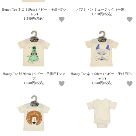
ガ
Honey Tee ネコ 110cm (ベビー・子供用Tシ
バブミトン ミュージック（手袋）
ジ
ャツ)
1,210円(税込)
ン
1,540円(税込)
新
着
再
入
荷
情
報
な
ど
当
Honey Tee 船 90cm (ベビー・子供用Tシャ
Honey Tee ネコ 90cm (ベビー・子供用Tシ
ツ)
ャツ)
店
1,540円(税込)
1,540円(税込)
の
旬
な
情
報
を
発
信
し