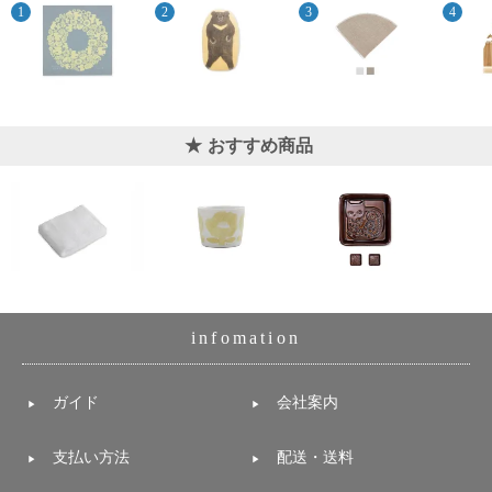
電話で問合
せ
095-895-
7771
受付時間
おすすめ商品
12:00~19:00
配送
料金
宅急
便 792
infomation
円 北
海道
沖縄
ガイド
会社案内
1030
円
11,000
支払い方法
配送・送料
円以