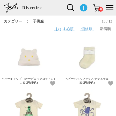
Divertire
0
カテゴリー ： 子供服
13 / 13
おすすめ順
価格順
新着順
新
再
イ
フ
キ
食
生
ハ
ペ
子
文
S
b
ト
f
L
a
ぽ
鹿
ブ
着
入
ン
ァ
ッ
品
活
ン
ッ
供
房
a
i
モ
o
i
d
れ
児
ラ
商
荷
テ
ッ
チ
雑
カ
ト
用
具
l
r
タ
g
s
m
ぽ
島
ン
品
商
リ
シ
ン
貨
チ
グ
品
e
d
ケ
l
a
i
れ
睦
ド
品
ア
ョ
用
・
ッ
s
i
L
動
一
ン
品
生
ズ
'
n
a
物
覧
地
w
e
r
o
n
s
r
w
o
検索
d
o
n
して
s
r
商品
k
を探
ベビーキャップ （オーガニックコットン）
ベビーパイルソックス ナチュラル
す
s
1,430円(税込)
539円(税込)
お気
に入
り一
覧ペ
ージ