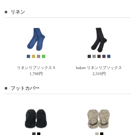
リネン
電話で問合
せ
095-895-
7771
受付時間
12:00~19:00
リネンリブソックス S
hakne リネンリブソックス
配送
1,760円
2,310円
料金
宅急
フットカバー
便 792
円 北
海道
沖縄
1030
円
11,000
円以