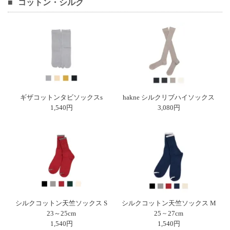
コットン・シルク
ガ
ジ
ン
新
着
再
入
荷
情
報
ギザコットンタビソックスs
hakne シルクリブハイソックス
な
1,540円
3,080円
ど
当
店
の
旬
な
情
報
を
発
シルクコットン天竺ソックス S
シルクコットン天竺ソックス M
信
23～25cm
25 ~ 27cm
し
1,540円
1,540円