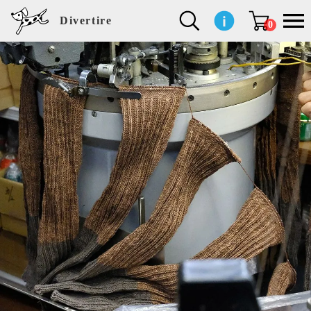
Divertire
0
新
再
イ
フ
キ
食
生
ハ
ペ
子
文
S
b
ト
f
L
a
ぽ
鹿
ブ
着
入
ン
ァ
ッ
品
活
ン
ッ
供
房
a
i
モ
o
i
d
れ
児
ラ
商
荷
テ
ッ
チ
雑
カ
ト
用
具
l
r
タ
g
s
m
ぽ
島
ン
品
商
リ
シ
ン
貨
チ
グ
品
e
d
ケ
l
a
i
れ
睦
ド
品
ア
ョ
用
・
ッ
s
i
L
動
一
ン
品
生
ズ
'
n
a
物
覧
地
w
e
r
o
n
s
r
w
o
検索
d
o
n
して
s
r
商品
k
を探
す
s
お気
に入
り一
覧ペ
ージ