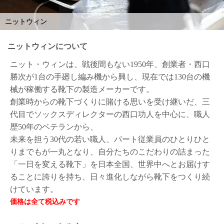
ご
お
送
配
ship
特
会
会
お
0
1,000
2,000
3,000
4,000
5,000
6,000
7,000
8,000
9,000
10,000
注
支
料
送・
to
定
員
員
客
ニットウィン
～
～
～
～
～
～
～
～
～
～
円
文
払
に
お
abroad
商
登
ロ
様
999
1,999
2,999
3,999
4,999
5,999
6,999
7,999
8,999
9,999
～
方
い
つ
届
取
録
グ
ガ
円
円
円
円
円
円
円
円
円
円
ニットウィンについて
法
方
い
日
引
イ
イ
法
て
数
ン
ド
ニット・ウィンは、戦後間もない1950年、創業者・西口
一
覧
勝次が1台の手廻し編み機から興し、現在では130台の機
械が稼働する靴下の製造メーカーです。
創業時からの靴下づくりに賭ける思いを受け継いだ、三
代目でソックスディレクターの西口功人を中心に、職人
歴50年のベテランから、
未来を担う30代の若い職人、パート従業員のひとりひと
りまでもが一丸となり、自分たちのこだわりの詰まった
「一日を変える靴下」を日本全国、世界中へとお届けす
ることに誇りを持ち、日々進化しながら靴下をつくり続
けています。
メ
ー
ル
マ