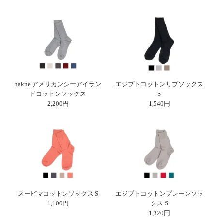
て
い
ま
す
hakne アメリカンシーアイラン
エジプトコットンリブソックス
私
ドコットンソックス
S
2,200円
1,540円
た
ち
の
こ
と
(Blog)
スーピマコットンソックス S
エジプトコットンプレーンソッ
1,100円
クス S
1,320円