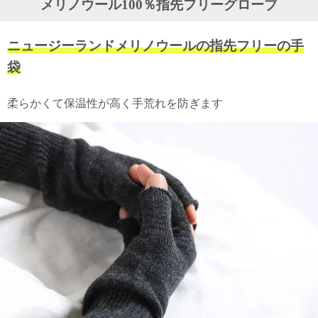
メリノウール100％指先フリーグローブ
ガ
ジ
ン
ニュージーランドメリノウールの指先フリーの手
新
着
袋
再
入
柔らかくて保温性が高く手荒れを防ぎます
荷
情
報
な
ど
当
店
の
旬
な
情
報
を
発
信
し