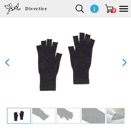
Divertire
0
新
再
イ
フ
キ
食
生
ハ
ペ
子
文
S
b
ト
f
L
a
ぽ
鹿
ブ
着
入
ン
ァ
ッ
品
活
ン
ッ
供
房
a
i
モ
o
i
d
れ
児
ラ
商
荷
テ
ッ
チ
雑
カ
ト
用
具
l
r
タ
g
s
m
ぽ
島
ン
品
商
リ
シ
ン
貨
チ
グ
品
e
d
ケ
l
a
i
れ
睦
ド
品
ア
ョ
用
・
ッ
s
i
L
動
一
ン
品
生
ズ
'
n
a
物
覧
地
w
e
r
o
n
s
r
w
o
検索
d
o
n
して
s
r
商品
k
を探
す
s
お気
に入
り一
覧ペ
ージ