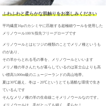
て
い
ま
ふわふわと柔らかな肌触りをお楽しみください
す
平均繊度16μのカシミヤに匹敵する超極細ウールを使用した
メリノウール100％指先フリーグローブです
メリノウールとはヒツジの種類のことでメリノ種というも
私
た
のがあり、
ち
その羊からとれる毛の事を、メリノウールといいます
の
こ
メリノ種の羊さんたちが暮らしているのは富士山よりも高
と
い標高3,000m級のニュージーランドの高山地帯。
(Blog)
夏は30℃越え、冬は－20℃というとても過酷な環境で生き
ているんです
そんなメリノ種の羊の生命線こそメリノウールなのです。
メリノウールは、毛がとっても細く、柔らか！