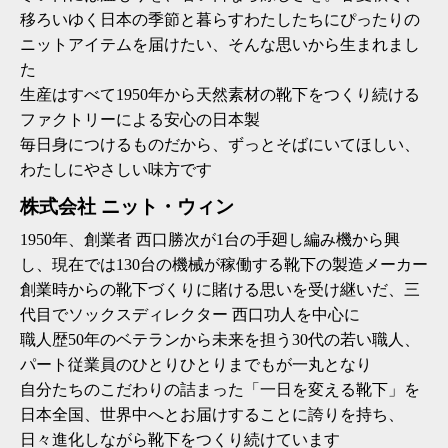
上 無
移ろいゆく日本の季節と暮らすわたしたちにぴったりの
料
ニットアイテムを届けたい、そんな思いから生まれまし
ポス
ト投
た
函 330
生産はすべて1950年から天然素材の靴下をつくり続ける
円
ファクトリーによる安心の日本製
5,500
毎日身につけるものだから、ずっとそばにいてほしい、
円以
上 無
わたしにやさしい味方です
料
株式会社 ニット・ウィン
1950年、創業者 西口勝次が1台の手廻し編み機から興
し、現在では130台の機械が稼働する靴下の製造メーカー
創業時からの靴下づくりに賭ける思いを受け継いだ、三
代目でソックスディレクター 西口功人を中心に
職人歴50年のベテランから未来を担う30代の若い職人、
パート従業員のひとりひとりまでもが一丸となり
自分たちのこだわりの詰まった「一日を変える靴下」を
日本全国、世界中へとお届けすることに誇りを持ち、
日々進化しながら靴下をつくり続けています