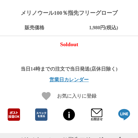
ご
お
送
配
ship
特
会
会
お
0
1,000
2,000
3,000
4,000
5,000
6,000
7,000
8,000
9,000
10,000
注
支
料
送・
to
定
員
員
客
メリノウール100％指先フリーグローブ
～
～
～
～
～
～
～
～
～
～
円
文
払
に
お
abroad
商
登
ロ
様
999
1,999
2,999
3,999
4,999
5,999
6,999
7,999
8,999
9,999
～
方
い
つ
届
取
録
グ
ガ
円
円
円
円
円
円
円
円
円
円
販売価格
1,980円(税込)
法
方
い
日
引
イ
イ
法
て
数
ン
ド
一
Soldout
覧
営業日カレンダー
お気に入りに登録
メ
ー
ル
マ