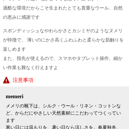
過酷な環境だからこそ生まれたとても貴重なウール、自然
電話で問合
の恵みに感謝です
せ
095-895-
7771
スポンディッシュなやわらかさとカシミヤのようなヌメリ
受付時間
が特徴で、 薄いのにかさ高くふわふわと柔らかな肌触りを
12:00~19:00
楽しめます
また、指先が使えるので、スマホやタブレット操作、細か
い作業も難なく行えますよ
配送
料金
注意事項
宅急
便 792
円 北
memeri
海道
沖縄
メメリの靴下は、シルク・ウール・リネン・コットンな
1030
ど、からだにやさしい天然素材にこだわってつくってい
円
11,000
ます
円以
寒い日には温もりを、暑い日なら涼しさを。春夏秋冬、