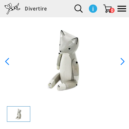
Divertire
0
新
再
イ
フ
キ
食
生
ハ
ペ
子
文
S
b
ト
f
L
a
ぽ
鹿
ブ
着
入
ン
ァ
ッ
品
活
ン
ッ
供
房
a
i
モ
o
i
d
れ
児
ラ
商
荷
テ
ッ
チ
雑
カ
ト
用
具
l
r
タ
g
s
m
ぽ
島
ン
品
商
リ
シ
ン
貨
チ
グ
品
e
d
ケ
l
a
i
れ
睦
ド
品
ア
ョ
用
・
ッ
s
i
L
動
一
ン
品
生
ズ
'
n
a
物
覧
地
w
e
r
o
n
s
r
w
o
検索
d
o
n
して
s
r
商品
を探
k
す
s
お気
に入
り一
覧ペ
ージ