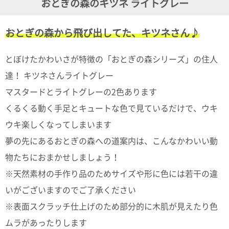
おとぎの森のキツネ ライトグレー
ガ
ジ
ン
おとぎの森から飛び出してた、キツネさん♪
新
着
再
とぼけたかわいさが特徴の「おとぎの森シリーズ」の住人
入
荷
達！ キツネさんライトグレー
情
マスタードとライトグレーの2色あります
報
な
くるくる動く手足とキュートな色で見ているだけで、ウキ
ど
当
ウキ楽しくなってしまいます
店
夢の先にあるおとぎの森への道案内は、こんなかわいい動
の
旬
物たちにおまかせしましょう！
な
情
※天然素材の手作り品のためサイズや形に色には若干の違
報
いがございますのでご了承ください
を
発
※表面スクラッチ仕上げのため部分的に木肌が見えたり色
信
し
ムラがあったりします