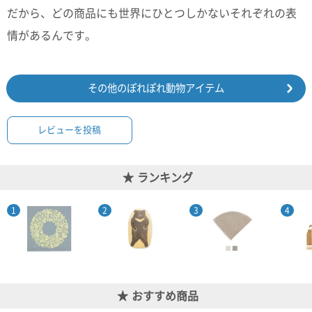
だから、どの商品にも世界にひとつしかないそれぞれの表
電話で問合
情があるんです。
せ
095-895-
7771
受付時間
その他のぽれぽれ動物アイテム
12:00~19:00
レビューを投稿
配送料
ランキング
金
宅急便
792円
北海道
沖縄
1030
円
11,000
円以上
おすすめ商品
無料