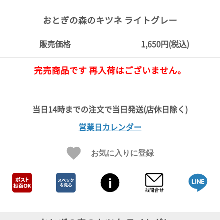
ご
お
送
配
ship
特
会
会
お
0
1,000
2,000
3,000
4,000
5,000
6,000
7,000
8,000
9,000
10,000
注
支
料
送・
to
定
員
員
客
おとぎの森のキツネ ライトグレー
～
～
～
～
～
～
～
～
～
～
円
文
払
に
お
abroad
商
登
ロ
様
999
1,999
2,999
3,999
4,999
5,999
6,999
7,999
8,999
9,999
～
方
い
つ
届
取
録
グ
ガ
円
円
円
円
円
円
円
円
円
円
販売価格
1,650円(税込)
法
方
い
日
引
イ
イ
法
て
数
ン
ド
一
完売商品です 再入荷はございません。
覧
営業日カレンダー
お気に入りに登録
メ
ー
ル
マ