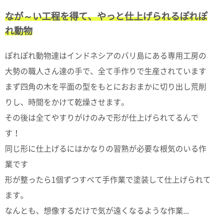
て
い
なが～い工程を得て、やっと仕上げられるぽれぽ
ま
す
れ動物
ぽれぽれ動物達はインドネシアのバリ島にある専用工房の
大勢の職人さん達の手で、全て手作りで生産されています
まず四角の木を平面の型をもとにおおまかに切り出し荒削
私
りし、時間をかけて乾燥させます。
た
ち
その後は全てやすりがけのみで形が仕上げられてるんで
の
す！
こ
と
同じ形に仕上げるにはかなりの習熟が必要な根気のいる作
(Blog)
業です
形が整ったら1個ずつすべて手作業で塗装して仕上げられて
ます。
なんとも、想像するだけで気が遠くなるような作業...