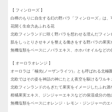
【 フィンローズ 】
白樺のもりに自生する幻の野バラ「フィンローズ」は、
花開く生命力あふれる花
北欧フィンランドに咲く野バラを想わせる澄んだフィン
肌をしっとりさせキメを整える働きをする野バラの果実
無機塩類をベースにノバラエキス、ホホバオイルなどの
【 オーロラオレンジ 】
オーロラは「極光(ノーザンライツ)」とも呼ばれる北極
北欧ではその姿を神話の神にたとえ夜空を駆けるワルキ
北欧フィンランドのもぎたて果実をイメージしたふれ酒
柑橘果実エキス、ジンジャーエキスなどの保湿成分の他
無機塩類をベースにオレンジ・レモン・ジンジャーのエ