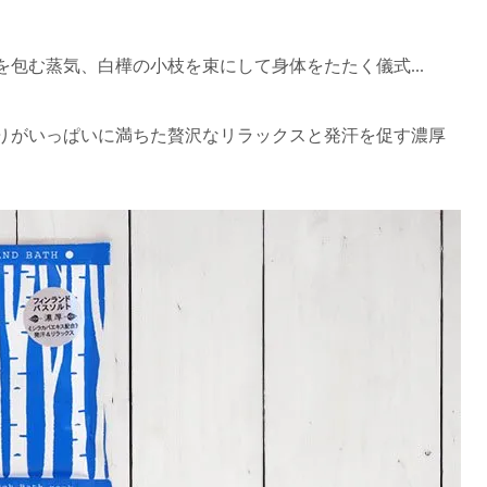
包む蒸気、白樺の小枝を束にして身体をたたく儀式...
りがいっぱいに満ちた贅沢なリラックスと発汗を促す濃厚