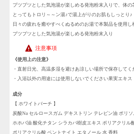
プツプツとした気泡湯が楽しめる発泡粉末入りで、体の
とってもトロリ～～ン湯♪で湯上がりのお肌もしっとり♪
日々の疲れを癒やすべくぬるめのお湯で本製品を使用し
プツプツとした気泡湯が楽しめる発泡粉末入り
注意事項
《使用上の注意》
・直射日光、高温多湿を避けあ涼しい場所で保存してく
・入浴以外の用途には使用しないでください果実エキス
成分
【 ホワイトバーチ 】
炭酸Na セルロースガム デキストリン テレピン油 ポリソ
ホホバ油 酸化チタン シラカバ樹皮エキス ポリアクリル酸
ポリアクリル酸 ベントナイト エタノール 水 香料