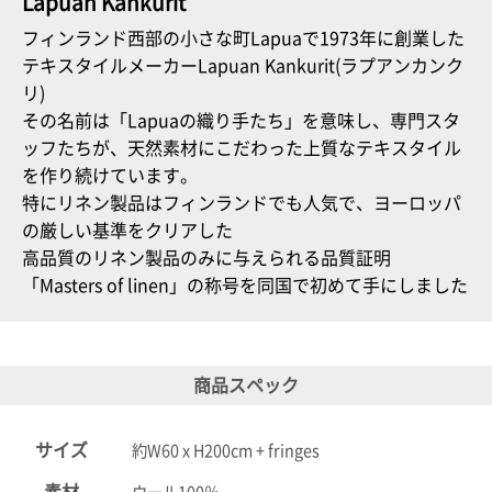
Lapuan Kankurit
フィンランド西部の小さな町Lapuaで1973年に創業した
電話で問合
テキスタイルメーカーLapuan Kankurit(ラプアンカンク
せ
095-895-
リ)
7771
その名前は「Lapuaの織り手たち」を意味し、専門スタ
受付時間
ッフたちが、天然素材にこだわった上質なテキスタイル
12:00~19:00
を作り続けています。
特にリネン製品はフィンランドでも人気で、ヨーロッパ
の厳しい基準をクリアした
高品質のリネン製品のみに与えられる品質証明
配送料
金
「Masters of linen」の称号を同国で初めて手にしました
宅急便
792円
北海道
沖縄
商品スペック
1030
円
11,000
サイズ
約W60 x H200cm + fringes
円以上
無料