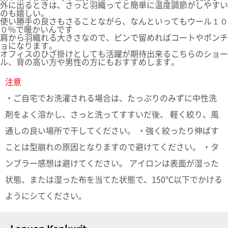
て
外に出るときは、さっと羽織ってと簡単に温度調節がしやすい
い
のも嬉しい。
ま
使い勝手の良さもさることながら、なんといってもウール１０
０%で暖かいんです
す
肩から羽織れる大きさなので、ピンで留めればコートやポンチ
ョになります。
オフィスのひざ掛けとしても活躍が期待出来るこちらのショー
ル、背の高い方や男性の方にもおすすめします。
注意
・ご自宅でお洗濯される場合は、たっぷりのみずに中性洗
私
た
剤をよく溶かし、さっと洗ってすすいだ後、 軽く絞り、風
ち
通しの良い場所で干してください。 ・強く絞ったり伸ばす
の
こ
ことは型崩れの原因となりますので避けてください。 ・タ
と
ンブラー感想は避けてください。 アイロンは表面が湿った
(Blog)
状態、または湿った布を当てた状態で、150℃以下でかける
ようにシてください。