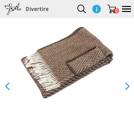
Divertire
0
新
再
イ
フ
キ
食
生
ハ
ペ
子
文
S
b
ト
f
L
a
ぽ
鹿
ブ
着
入
ン
ァ
ッ
品
活
ン
ッ
供
房
a
i
モ
o
i
d
れ
児
ラ
商
荷
テ
ッ
チ
雑
カ
ト
用
具
l
r
タ
g
s
m
ぽ
島
ン
品
商
リ
シ
ン
貨
チ
グ
品
e
d
ケ
l
a
i
れ
睦
ド
品
ア
ョ
用
・
ッ
s
i
L
動
一
ン
品
生
ズ
'
n
a
物
覧
地
w
e
r
o
n
s
r
w
o
検索
d
o
n
して
s
r
商品
を探
k
す
s
お気
に入
り一
覧ペ
ージ