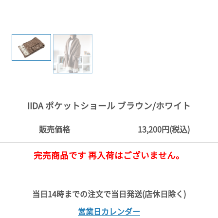
ご
お
送
配
ship
特
会
会
お
0
1,000
2,000
3,000
4,000
5,000
6,000
7,000
8,000
9,000
10,000
注
支
料
送・
to
定
員
員
客
～
～
～
～
～
～
～
～
～
～
円
文
払
に
お
abroad
商
登
ロ
様
999
1,999
2,999
3,999
4,999
5,999
6,999
7,999
8,999
9,999
～
方
い
つ
届
取
録
グ
ガ
円
円
円
円
円
円
円
円
円
円
法
方
い
日
引
イ
イ
法
て
数
ン
ド
一
覧
IIDA ポケットショール ブラウン/ホワイト
販売価格
13,200円(税込)
完売商品です 再入荷はございません。
メ
ー
ル
営業日カレンダー
マ