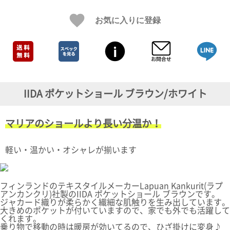
ガ
ジ
お気に入りに登録
ン
新
着
再
入
荷
情
IIDA ポケットショール ブラウン/ホワイト
報
な
ど
マリアのショールより長い分温か！
当
店
の
軽い・温かい・オシャレが揃います
旬
な
情
報
フィンランドのテキスタイルメーカーLapuan Kankurit(ラプ
を
アンカンクリ)社製のIIDA ポケットショール ブラウンです。
ジャカード織りが柔らかく繊細な肌触りを生み出しています。
発
大きめのポケットが付いていますので、家でも外でも活躍して
信
くれます。
し
乗り物で移動の時は暖房が効いてるので、ひざ掛けに変身♪