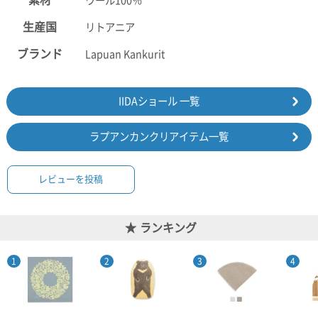
素材
ウール100％
ポスト
投函
生産国
リトアニア
330円
5,500
ブランド
Lapuan Kankurit
円以上
無料
IIDAショール 一覧
ラプアンカンクリアイテム一覧
レビューを投稿
ランキング