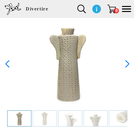
Divertire
0
新
再
イ
フ
キ
食
生
ハ
ペ
子
文
S
b
ト
f
L
a
ぽ
鹿
ブ
着
入
ン
ァ
ッ
品
活
ン
ッ
供
房
a
i
モ
o
i
d
れ
児
ラ
商
荷
テ
ッ
チ
雑
カ
ト
用
具
l
r
タ
g
s
m
ぽ
島
ン
品
商
リ
シ
ン
貨
チ
グ
品
e
d
ケ
l
a
i
れ
睦
ド
品
ア
ョ
用
・
ッ
s
i
L
動
一
ン
品
生
ズ
'
n
a
物
覧
地
w
e
r
o
n
s
r
w
o
検索
d
o
n
して
s
r
商品
k
を探
す
s
お気
に入
り一
覧ペ
ージ