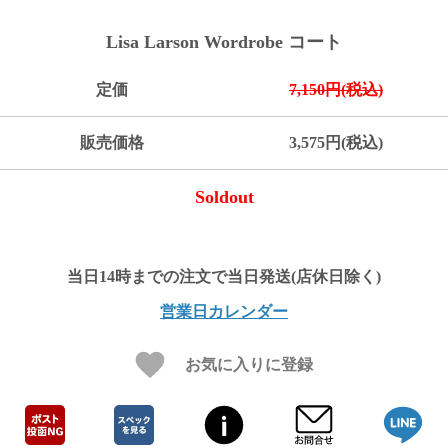
ご
お
送
配
ship
特
会
会
お
0
1,000
2,000
3,000
4,000
5,000
6,000
7,000
8,000
9,000
10,000
注
支
料
送・
to
定
員
員
客
Lisa Larson Wordrobe コート
～
～
～
～
～
～
～
～
～
～
円
文
払
に
お
abroad
商
登
ロ
様
999
1,999
2,999
3,999
4,999
5,999
6,999
7,999
8,999
9,999
～
方
い
つ
届
取
録
グ
ガ
円
円
円
円
円
円
円
円
円
円
定価
7,150円(税込)
法
方
い
日
引
イ
イ
法
て
数
ン
ド
一
販売価格
3,575円(税込)
覧
Soldout
営業日カレンダー
お気に入りに登録
メ
ー
ル
マ