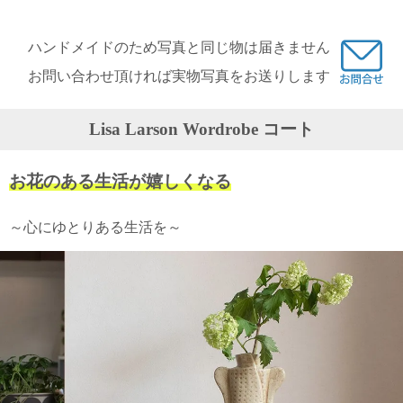
ガ
ジ
ハンドメイドのため写真と同じ物は届きません
ン
新
お問い合わせ頂ければ実物写真をお送りします
着
再
入
Lisa Larson Wordrobe コート
荷
情
報
お花のある生活が嬉しくなる
な
ど
当
～心にゆとりある生活を～
店
の
旬
な
情
報
を
発
信
し