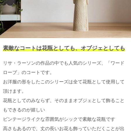
て
い
ま
す
素敵なコートは花瓶としても、オブジェとしても
私
リサ・ラーソンの作品の中でも人気のシリーズ、「ワード
た
ち
ローブ」のコートです。
の
お洋服の形をしたこのシリーズは全て花瓶として使用して
こ
と
頂けます。
(Blog)
花瓶としてのみならず、そのままオブジェとして飾ること
もできるのが嬉しい
ビンテージライクな雰囲気がシックで素敵な花瓶です
高さもあるので、丈の長いお花も飾っていただくことが出