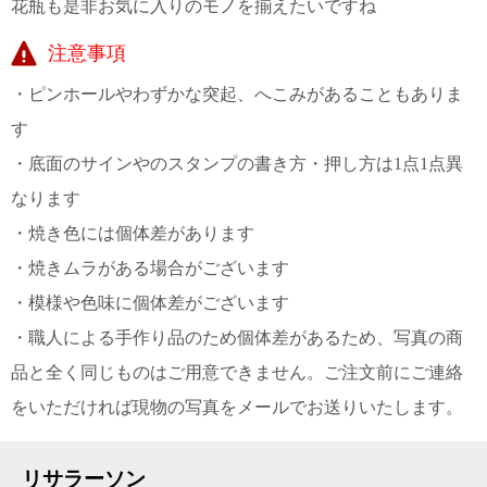
花瓶も是非お気に入りのモノを揃えたいですね
上 無
料
注意事項
ポス
ト投
・ピンホールやわずかな突起、へこみがあることもありま
函 330
円
す
5,500
円以
・底面のサインやのスタンプの書き方・押し方は1点1点異
上 無
なります
料
・焼き色には個体差があります
・焼きムラがある場合がございます
・模様や色味に個体差がございます
・職人による手作り品のため個体差があるため、写真の商
品と全く同じものはご用意できません。ご注文前にご連絡
をいただければ現物の写真をメールでお送りいたします。
リサラーソン