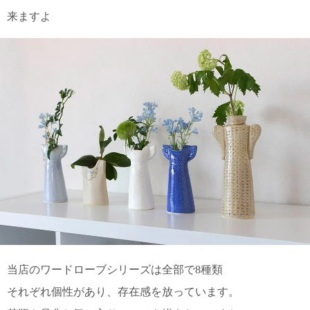
来ますよ
電話で問合
せ
095-895-
7771
受付時間
12:00~19:00
配送
料金
宅急
便 792
円 北
海道
沖縄
1030
当店のワードローブシリーズは全部で8種類
円
11,000
それぞれ個性があり、存在感を放っています。
円以