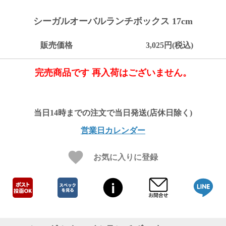
ご
お
送
配
ship
特
会
会
お
0
1,000
2,000
3,000
4,000
5,000
6,000
7,000
8,000
9,000
10,000
注
支
料
送・
to
定
員
員
客
シーガルオーバルランチボックス 17cm
～
～
～
～
～
～
～
～
～
～
円
文
払
に
お
abroad
商
登
ロ
様
999
1,999
2,999
3,999
4,999
5,999
6,999
7,999
8,999
9,999
～
方
い
つ
届
取
録
グ
ガ
円
円
円
円
円
円
円
円
円
円
販売価格
3,025円(税込)
法
方
い
日
引
イ
イ
法
て
数
ン
ド
一
完売商品です 再入荷はございません。
覧
営業日カレンダー
お気に入りに登録
メ
ー
ル
マ