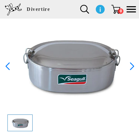
Divertire
0
新
再
イ
フ
キ
食
生
ハ
ペ
子
文
S
b
ト
f
L
a
ぽ
鹿
ブ
着
入
ン
ァ
ッ
品
活
ン
ッ
供
房
a
i
モ
o
i
d
れ
児
ラ
商
荷
テ
ッ
チ
雑
カ
ト
用
具
l
r
タ
g
s
m
ぽ
島
ン
品
商
リ
シ
ン
貨
チ
グ
品
e
d
ケ
l
a
i
れ
睦
ド
品
ア
ョ
用
・
ッ
s
i
L
動
一
ン
品
生
ズ
'
n
a
物
覧
地
w
e
r
o
n
s
r
w
o
検索
d
o
n
して
s
r
商品
k
を探
す
s
お気
に入
り一
覧ペ
ージ