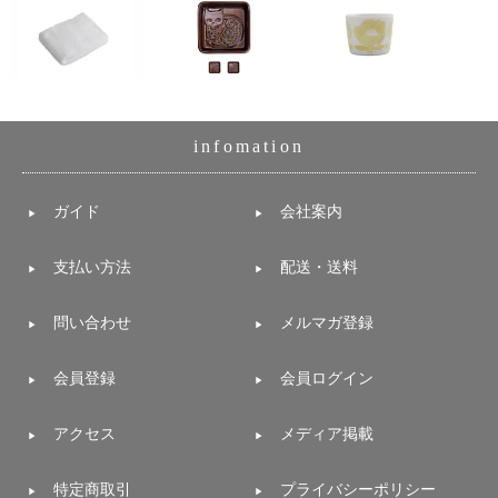
電話で問合
せ
095-895-
7771
受付時間
infomation
12:00~19:00
ガイド
会社案内
配送
支払い方法
配送・送料
料金
宅急
問い合わせ
メルマガ登録
便 792
円 北
海道
会員登録
会員ログイン
沖縄
1030
アクセス
メディア掲載
円
11,000
円以
特定商取引
プライバシーポリシー