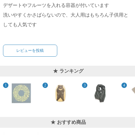
て
デザートやフルーツを入れる容器が付いています
い
ま
洗いやすくかさばらないので、大人用はもちろん子供用と
す
しても人気です
レビューを投稿
私
た
ランキング
ち
の
こ
と
(Blog)
おすすめ商品