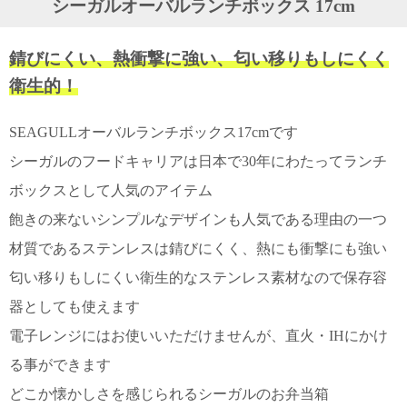
シーガルオーバルランチボックス 17cm
ガ
ジ
ン
錆びにくい、熱衝撃に強い、匂い移りもしにくく
新
着
衛生的！
再
入
SEAGULLオーバルランチボックス17cmです
荷
情
シーガルのフードキャリアは日本で30年にわたってランチ
報
な
ボックスとして人気のアイテム
ど
飽きの来ないシンプルなデザインも人気である理由の一つ
当
店
材質であるステンレスは錆びにくく、熱にも衝撃にも強い
の
旬
匂い移りもしにくい衛生的なステンレス素材なので保存容
な
器としても使えます
情
報
電子レンジにはお使いいただけませんが、直火・IHにかけ
を
発
る事ができます
信
し
どこか懐かしさを感じられるシーガルのお弁当箱