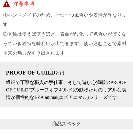
注意事項
電話で問合
①ハンドメイドのため、一つ一つ風合いや表情が異なりま
せ
095-895-
す
7771
②真鍮は使えば使うほど、表面が酸化して色合いが濃くな
受付時間
12:00~19:00
っていき独特な味わいが出てきます。使い込むことで素材
本来の魅力が引き出されます
配送
PROOF OF GUILD
とは
料金
宅急
繊細で丁寧な職人の手仕事、そして遊び心満載のPROOF
便 792
OF GUILD(プルーフオブギルド)の動物たちのリアルな表
円 北
情が個性的なEZA animal(エズアニマル)シリーズです
海道
沖縄
1030
円
11,000
商品スペック
円以