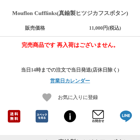
ご
お
送
配
ship
特
会
会
お
0
1,000
2,000
3,000
4,000
5,000
6,000
7,000
8,000
9,000
10,000
注
支
料
送・
to
定
員
員
客
Mouflon Cufflinks(真鍮製ヒツジカフスボタン)
～
～
～
～
～
～
～
～
～
～
円
文
払
に
お
abroad
商
登
ロ
様
999
1,999
2,999
3,999
4,999
5,999
6,999
7,999
8,999
9,999
～
方
い
つ
届
取
録
グ
ガ
円
円
円
円
円
円
円
円
円
円
販売価格
11,000円(税込)
法
方
い
日
引
イ
イ
法
て
数
ン
ド
一
完売商品です 再入荷はございません。
覧
営業日カレンダー
お気に入りに登録
メ
ー
ル
マ