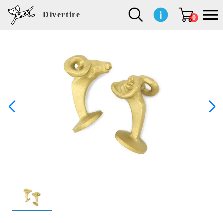
Divertire
0
新
再
イ
フ
キ
食
生
ハ
ペ
子
文
S
b
ト
f
L
a
ぽ
鹿
ブ
着
入
ン
ァ
ッ
品
活
ン
ッ
供
房
a
i
モ
o
i
d
れ
児
ラ
商
荷
テ
ッ
チ
雑
カ
ト
用
具
l
r
タ
g
s
m
ぽ
島
ン
品
商
リ
シ
ン
貨
チ
グ
品
e
d
ケ
l
a
i
れ
睦
ド
品
ア
ョ
用
・
ッ
s
i
L
動
一
ン
品
生
ズ
'
n
a
物
覧
地
w
e
r
o
n
s
r
w
o
検索
d
o
n
して
s
r
商品
k
を探
す
s
お気
に入
り一
覧ペ
ージ