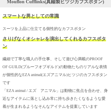
Mouflon Cufflinks(真鍮製ヒツジカフスボタン)
ガ
ジ
ン
スマートな男としての常識
新
着
再
スーツを上品に仕立てる個性的なカフスボタン
入
荷
さりげなくオシャレを演出してくれるカフスボタ
情
ン
報
な
ど
繊細で丁寧な職人の手仕事、そして遊び心満載のPROOF
当
店
OF GUILD(プルーフオブギルド)の動物たちのリアルな表情
の
旬
が個性的なEZA animal(エズアニマル)ヒツジのカフスボタン
な
です
情
報
「EZA animal / エズ アニマル」は動物に焦点を合わせ、身
を
発
近なアイテムに落とし込み常に持ち歩きたくなるような愛
信
着が生まれるようなそんなアイテムを提案しています
し