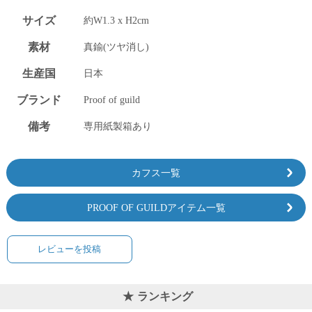
上 無
料
サイズ
約W1.3 x H2cm
ポス
素材
真鍮(ツヤ消し)
ト投
函 330
生産国
日本
円
5,500
ブランド
Proof of guild
円以
上 無
備考
専用紙製箱あり
料
カフス一覧
PROOF OF GUILDアイテム一覧
レビューを投稿
ランキング