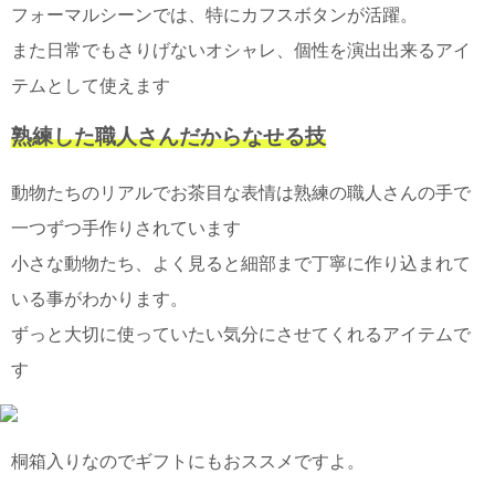
て
フォーマルシーンでは、特にカフスボタンが活躍。
い
ま
また日常でもさりげないオシャレ、個性を演出出来るアイ
す
テムとして使えます
熟練した職人さんだからなせる技
動物たちのリアルでお茶目な表情は熟練の職人さんの手で
私
一つずつ手作りされています
た
小さな動物たち、よく見ると細部まで丁寧に作り込まれて
ち
の
いる事がわかります。
こ
ずっと大切に使っていたい気分にさせてくれるアイテムで
と
(Blog)
す
桐箱入りなのでギフトにもおススメですよ。