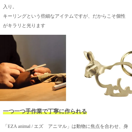
入り。
電話で問合
キーリングという些細なアイテムですが、だからこそ個性
せ
095-895-
がキラリと光ります
7771
受付時間
12:00~19:00
配送
料金
宅急
便 792
円 北
海道
沖縄
一つ一つ手作業で丁寧に作られる
1030
円
11,000
「EZA animal / エズ アニマル」は動物に焦点を合わせ、身
円以