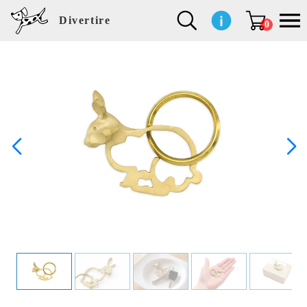
Divertire
0
新
再
イ
フ
キ
食
生
ハ
ペ
子
文
S
b
ト
f
L
a
ぽ
鹿
ブ
着
入
ン
ァ
ッ
品
活
ン
ッ
供
房
a
i
モ
o
i
d
れ
児
ラ
商
荷
テ
ッ
チ
雑
カ
ト
用
具
l
r
タ
g
s
m
ぽ
島
ン
品
商
リ
シ
ン
貨
チ
グ
品
e
d
ケ
l
a
i
れ
睦
ド
品
ア
ョ
用
・
ッ
s
i
L
動
一
ン
品
生
ズ
'
n
a
物
覧
地
w
e
r
o
n
s
r
w
o
検索
d
o
n
して
s
r
商品
k
を探
す
s
お気
に入
り一
覧ペ
ージ