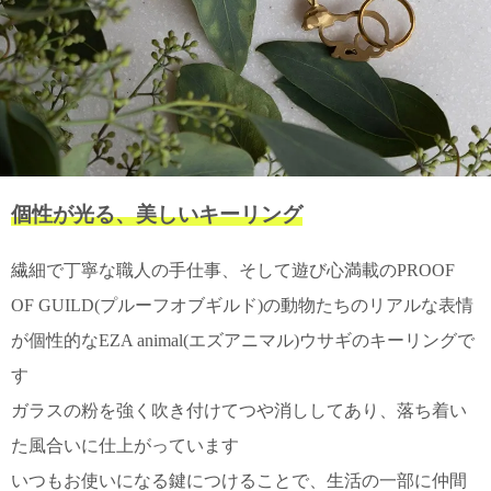
て
い
ま
す
個性が光る、美しいキーリング
私
た
ち
繊細で丁寧な職人の手仕事、そして遊び心満載のPROOF
の
OF GUILD(プルーフオブギルド)の動物たちのリアルな表情
こ
と
が個性的なEZA animal(エズアニマル)ウサギのキーリングで
(Blog)
す
ガラスの粉を強く吹き付けてつや消ししてあり、落ち着い
た風合いに仕上がっています
いつもお使いになる鍵につけることで、生活の一部に仲間