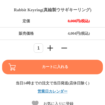
ご
お
送
配
ship
特
会
会
お
0
1,000
2,000
3,000
4,000
5,000
6,000
7,000
8,000
9,000
10,000
注
支
料
送・
to
定
員
員
客
Rabbit Keyring(真鍮製ウサギキーリング)
～
～
～
～
～
～
～
～
～
～
円
文
払
に
お
abroad
商
登
ロ
様
999
1,999
2,999
3,999
4,999
5,999
6,999
7,999
8,999
9,999
～
方
い
つ
届
取
録
グ
ガ
円
円
円
円
円
円
円
円
円
円
定価
8,008円(税込)
法
方
い
日
引
イ
イ
法
て
数
ン
ド
一
販売価格
4,004円(税込)
覧
カートに入れる
メ
営業日カレンダー
ー
ル
お気に入りに登録
マ