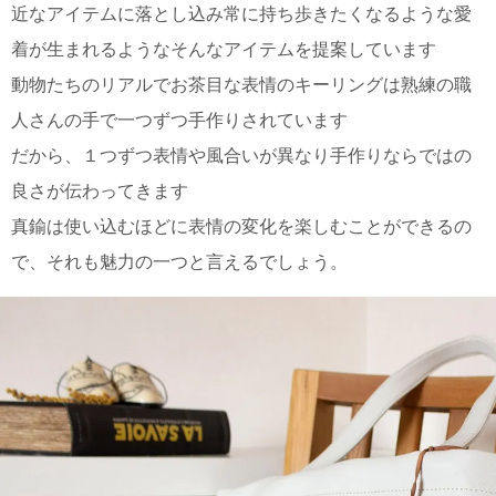
上 無
近なアイテムに落とし込み常に持ち歩きたくなるような愛
料
着が生まれるようなそんなアイテムを提案しています
ポス
ト投
動物たちのリアルでお茶目な表情のキーリングは熟練の職
函 330
人さんの手で一つずつ手作りされています
円
5,500
だから、１つずつ表情や風合いが異なり手作りならではの
円以
上 無
良さが伝わってきます
料
真鍮は使い込むほどに表情の変化を楽しむことができるの
で、それも魅力の一つと言えるでしょう。