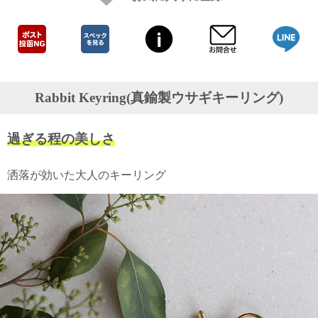
ガ
ジ
ン
新
着
再
入
Rabbit Keyring(真鍮製ウサギキーリング)
荷
情
報
過ぎる程の美しさ
な
ど
当
洒落が効いた大人のキーリング
店
の
旬
な
情
報
を
発
信
し