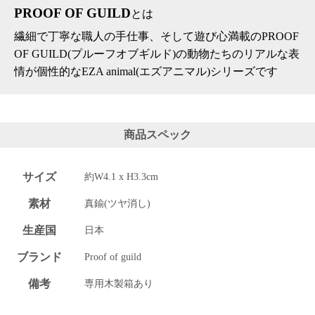
PROOF OF GUILD
とは
繊細で丁寧な職人の手仕事、そして遊び心満載のPROOF
OF GUILD(プルーフオブギルド)の動物たちのリアルな表
情が個性的なEZA animal(エズアニマル)シリーズです
商品スペック
サイズ
約W4.1 x H3.3cm
素材
真鍮(ツヤ消し)
生産国
日本
ブランド
Proof of guild
備考
専用木製箱あり