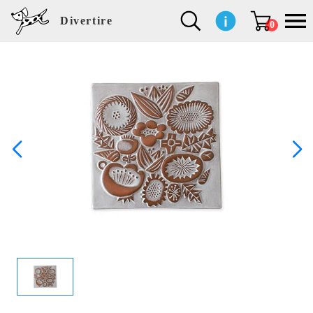
Divertire
0
新
再
イ
フ
キ
食
生
ハ
ペ
子
文
S
b
ト
f
L
a
ぽ
鹿
ブ
着
入
ン
ァ
ッ
品
活
ン
ッ
供
房
a
i
モ
o
i
d
れ
児
ラ
商
荷
テ
ッ
チ
雑
カ
ト
用
具
l
r
タ
g
s
m
ぽ
島
ン
品
商
リ
シ
ン
貨
チ
グ
品
e
d
ケ
l
a
i
れ
睦
ド
品
ア
ョ
用
・
ッ
s
i
L
動
一
ン
品
生
ズ
'
n
a
物
覧
地
w
e
r
o
n
s
r
w
o
検索
d
o
n
して
s
r
商品
k
を探
す
s
お気
に入
り一
覧ペ
ージ