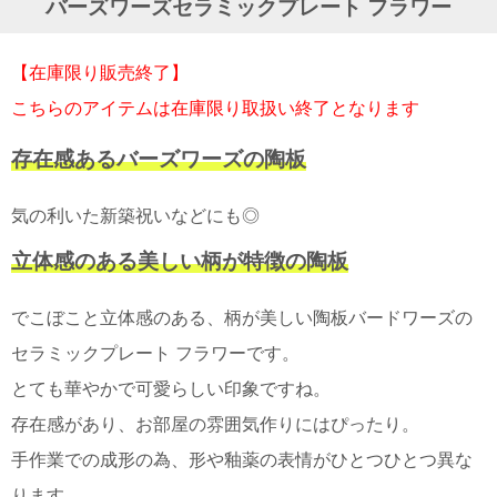
バーズワーズセラミックプレート フラワー
ガ
ジ
ン
【在庫限り販売終了】
新
着
こちらのアイテムは在庫限り取扱い終了となります
再
入
存在感あるバーズワーズの陶板
荷
情
報
気の利いた新築祝いなどにも◎
な
ど
立体感のある美しい柄が特徴の陶板
当
店
の
でこぼこと立体感のある、柄が美しい陶板バードワーズの
旬
セラミックプレート フラワーです。
な
情
とても華やかで可愛らしい印象ですね。
報
を
存在感があり、お部屋の雰囲気作りにはぴったり。
発
信
手作業での成形の為、形や釉薬の表情がひとつひとつ異な
し
ります。