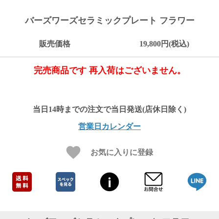
ご
お
送
配
ship
特
会
会
お
0
1,000
2,000
3,000
4,000
5,000
6,000
7,000
8,000
9,000
10,000
注
支
料
送・
to
定
員
員
客
バーズワーズセラミックプレート フラワー
～
～
～
～
～
～
～
～
～
～
円
文
払
に
お
abroad
商
登
ロ
様
999
1,999
2,999
3,999
4,999
5,999
6,999
7,999
8,999
9,999
～
方
い
つ
届
取
録
グ
ガ
円
円
円
円
円
円
円
円
円
円
販売価格
19,800円(税込)
法
方
い
日
引
イ
イ
法
て
数
ン
ド
一
完売商品です 再入荷はございません。
覧
営業日カレンダー
お気に入りに登録
メ
ー
ル
マ