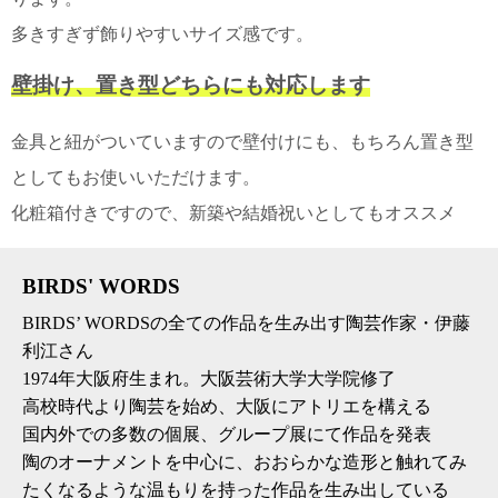
て
い
多きすぎず飾りやすいサイズ感です。
ま
す
壁掛け、置き型どちらにも対応します
金具と紐がついていますので壁付けにも、もちろん置き型
としてもお使いいただけます。
化粧箱付きですので、新築や結婚祝いとしてもオススメ
私
た
ち
BIRDS' WORDS
の
こ
BIRDS’ WORDSの全ての作品を生み出す陶芸作家・伊藤
と
利江さん
(Blog)
1974年大阪府生まれ。大阪芸術大学大学院修了
高校時代より陶芸を始め、大阪にアトリエを構える
国内外での多数の個展、グループ展にて作品を発表
陶のオーナメントを中心に、おおらかな造形と触れてみ
たくなるような温もりを持った作品を生み出している