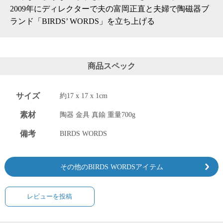
2009年にディレクターで夫の富岡正直と夫婦で陶磁器ブ
電話で問合
ランド「BIRDS’ WORDS」を立ち上げる
せ
095-895-
7771
受付時間
商品スペック
12:00~19:00
サイズ
約17 x 17 x 1cm
素材
陶器 金具 真鍮 重量700g
配送
料金
備考
BIRDS WORDS
宅急
便 792
円 北
その他のBIRDS WORDSアイテム
海道
沖縄
1030
レビューを投稿
円
11,000
円以