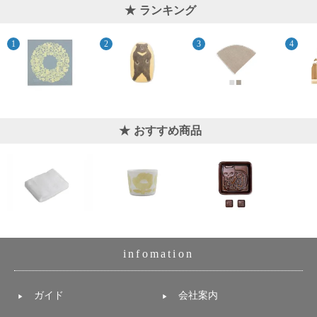
上 無
ランキング
料
ポス
ト投
函 330
円
5,500
円以
上 無
おすすめ商品
料
infomation
ガイド
会社案内