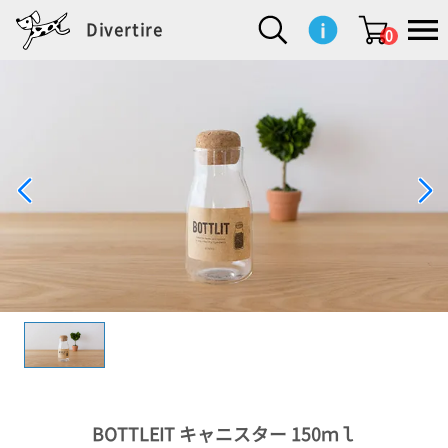
Divertire
0
新
再
イ
フ
キ
食
生
ハ
ペ
子
文
S
b
ト
f
L
a
ぽ
鹿
ブ
着
入
ン
ァ
ッ
品
活
ン
ッ
供
房
a
i
モ
o
i
d
れ
児
ラ
商
荷
テ
ッ
チ
雑
カ
ト
用
具
l
r
タ
g
s
m
ぽ
島
ン
品
商
リ
シ
ン
貨
チ
グ
品
e
d
ケ
l
a
i
れ
睦
ド
品
ア
ョ
用
・
ッ
s
i
L
動
一
ン
品
生
ズ
'
n
a
物
覧
地
w
e
r
o
n
s
r
w
o
検索
d
o
n
して
s
r
商品
を探
k
す
s
お気
に入
り一
覧ペ
ージ
BOTTLEIT キャニスター 150ｍｌ