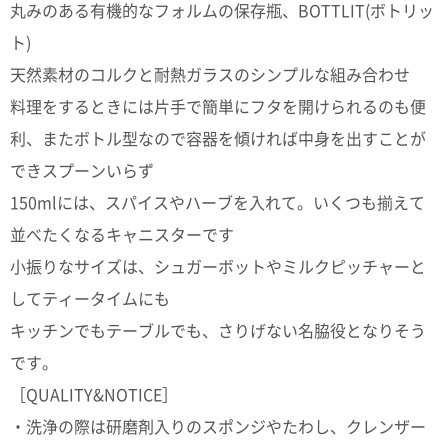
丸みのある有機的なフォルムの保存瓶、BOTTLIT(ボトリッ
ガ
ジ
ト)
ン
新
天然素材のコルクと耐熱ガラスのシンプルな組み合わせ
着
料理をするときには片手で簡単にフタを開けられるのも便
再
入
利、またボトル型なので容器を傾ければ中身を出すことが
荷
情
できスプーンいらず
報
150mlには、スパイスやハーブを入れて。いくつも揃えて
な
ど
並べたくなるキャニスターです
当
店
小振りなサイズは、シュガーボットやミルクピッチャーと
の
旬
してティータイムにも
な
キッチンでもテーブルでも、さりげない名脇役となりそう
情
報
です。
を
発
［QUALITY&NOTICE］
信
・洗浄の際は研磨剤入りのスポンジやたわし、クレンザー
し