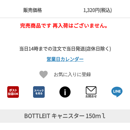
ご
お
送
配
ship
特
会
会
お
0
1,000
2,000
3,000
4,000
5,000
6,000
7,000
8,000
9,000
10,000
注
支
料
送・
to
定
員
員
客
販売価格
1,320円(税込)
～
～
～
～
～
～
～
～
～
～
円
文
払
に
お
abroad
商
登
ロ
様
999
1,999
2,999
3,999
4,999
5,999
6,999
7,999
8,999
9,999
～
方
い
つ
届
取
録
グ
ガ
円
円
円
円
円
円
円
円
円
円
完売商品です 再入荷はございません。
法
方
い
日
引
イ
イ
法
て
数
ン
ド
一
覧
営業日カレンダー
お気に入りに登録
メ
BOTTLEIT キャニスター 150ｍｌ
ー
ル
マ