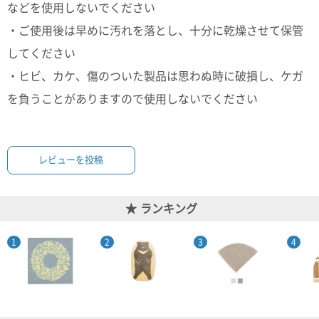
て
などを使用しないでください
い
ま
・ご使用後は早めに汚れを落とし、十分に乾燥させて保管
す
してください
・ヒビ、カケ、傷のついた製品は思わぬ時に破損し、ケガ
を負うことがありますので使用しないでください
私
た
レビューを投稿
ち
の
こ
ランキング
と
(Blog)