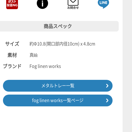
商品スペック
サイズ
約Φ10.8(開口部内径10cm) x 4.8cm
素材
真鍮
ブランド
Fog linen works
メタルトレー一覧
fog linen works一覧ページ