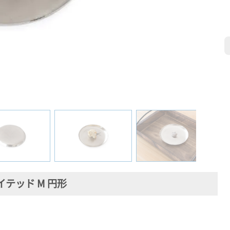
テッド M 円形