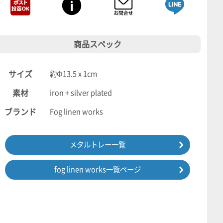
商品スペック
サイズ
約Φ13.5 x 1cm
素材
iron + silver plated
ブランド
Fog linen works
メタルトレー一覧
fog linen works一覧ページ