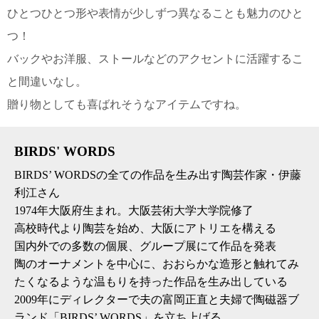
て
ひとつひとつ形や表情が少しずつ異なることも魅力のひと
い
ま
つ！
す
バックやお洋服、ストールなどのアクセントに活躍するこ
と間違いなし。
贈り物としても喜ばれそうなアイテムですね。
私
BIRDS' WORDS
た
ち
BIRDS’ WORDSの全ての作品を生み出す陶芸作家・伊藤
の
利江さん
こ
1974年大阪府生まれ。大阪芸術大学大学院修了
と
高校時代より陶芸を始め、大阪にアトリエを構える
(Blog)
国内外での多数の個展、グループ展にて作品を発表
陶のオーナメントを中心に、おおらかな造形と触れてみ
たくなるような温もりを持った作品を生み出している
2009年にディレクターで夫の富岡正直と夫婦で陶磁器ブ
ランド「BIRDS’ WORDS」を立ち上げる