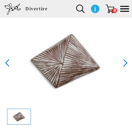
Divertire
0
新
再
イ
フ
キ
食
生
ハ
ペ
子
文
S
b
ト
f
L
a
ぽ
鹿
ブ
着
入
ン
ァ
ッ
品
活
ン
ッ
供
房
a
i
モ
o
i
d
れ
児
ラ
商
荷
テ
ッ
チ
雑
カ
ト
用
具
l
r
タ
g
s
m
ぽ
島
ン
品
商
リ
シ
ン
貨
チ
グ
品
e
d
ケ
l
a
i
れ
睦
ド
品
ア
ョ
用
・
ッ
s
i
L
動
一
ン
品
生
ズ
'
n
a
物
覧
地
w
e
r
o
n
s
r
w
o
検索
d
o
n
して
s
r
商品
k
を探
す
s
お気
に入
り一
覧ペ
ージ