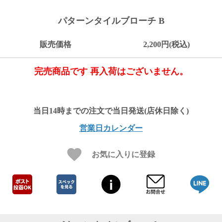
ご
お
送
配
ship
特
会
会
お
0
1,000
2,000
3,000
4,000
5,000
6,000
7,000
8,000
9,000
10,000
注
支
料
送・
to
定
員
員
客
パターンタイルブローチ B
～
～
～
～
～
～
～
～
～
～
円
文
払
に
お
abroad
商
登
ロ
様
999
1,999
2,999
3,999
4,999
5,999
6,999
7,999
8,999
9,999
～
方
い
つ
届
取
録
グ
ガ
円
円
円
円
円
円
円
円
円
円
販売価格
2,200円(税込)
法
方
い
日
引
イ
イ
法
て
数
ン
ド
一
完売商品です 再入荷はございません。
覧
営業日カレンダー
お気に入りに登録
メ
ー
ル
マ