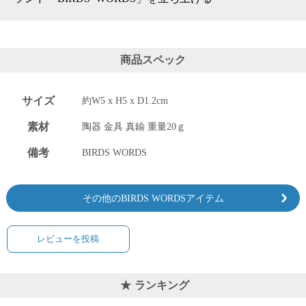
電話で問合
せ
095-895-
商品スペック
7771
受付時間
12:00~19:00
サイズ
約W5 x H5 x D1.2cm
素材
陶器 金具 真鍮 重量20ｇ
備考
BIRDS WORDS
配送
料金
宅急
その他のBIRDS WORDSアイテム
便 792
円 北
海道
レビューを投稿
沖縄
1030
円
11,000
ランキング
円以