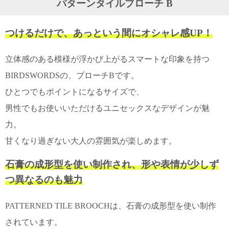
パターンタイルブローチ B
ガ
ジ
ン
つけるだけで、あっという間にオシャレ感UP！
新
着
再
立体感のある模様が浮かび上がるスマートな印象を持つ
入
BIRDSWORDSの、ブローチBです。
荷
情
ひとつでもポイントになるサイズで、
報
な
男性でもお使いいただけるユニセックスなデザインが魅
ど
当
力。
店
甘くなり過ぎない大人の雰囲気が楽しめます。
の
旬
な
石膏の成形型を使い制作され、形や表情が少しず
情
つ異なるのも魅力
報
を
発
PATTERNED TILE BROOCHは、石膏の成形型を使い制作
信
し
されています。