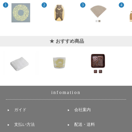
上 無
料
ポス
ト投
函 330
円
5,500
おすすめ商品
円以
上 無
料
infomation
ガイド
会社案内
支払い方法
配送・送料