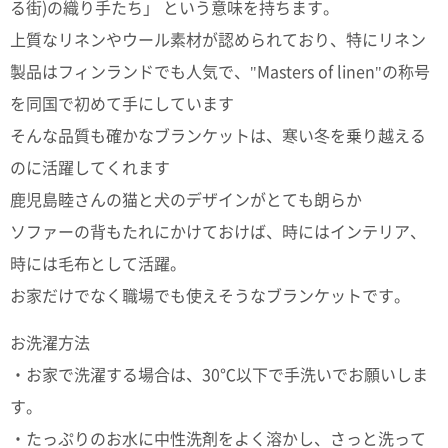
て
る街)の織り手たち」 という意味を持ちます。
い
上質なリネンやウール素材が認められており、特にリネン
ま
す
製品はフィンランドでも人気で、"Masters of linen"の称号
を同国で初めて手にしています
そんな品質も確かなブランケットは、寒い冬を乗り越える
のに活躍してくれます
私
鹿児島睦さんの猫と犬のデザインがとても朗らか
た
ソファーの背もたれにかけておけば、時にはインテリア、
ち
の
時には毛布として活躍。
こ
お家だけでなく職場でも使えそうなブランケットです。
と
(Blog)
お洗濯方法
・お家で洗濯する場合は、30℃以下で手洗いでお願いしま
す。
・たっぷりのお水に中性洗剤をよく溶かし、さっと洗って