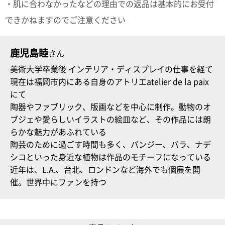
・肌に合わなかったなどの理由での返品は基本的にお受付
ポスト
投函
できかねますのでご注意ください
330円
5,500
円以上
鹿児島睦
さん
無料
美術大学卒業後 インテリア・ディスプレイの仕事を経て
現在は福岡市内にある自身のアトリエatelier de la paix
にて
陶器やファブリック、版画などを中心に制作。動物のオ
ブジェや愛らしいイラストの絵皿など、その作品には朗
らかな魅力があふれている
陶芸のために過ごす時間も多く、パンジー、バラ、ナデ
シコといった身近な植物は作品のモチーフになっている
近年は、L.A.、台北、ロンドンなど海外でも個展を開
催。世界中にファンを持つ