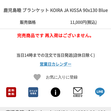
ご
お
送
配
ship
特
会
会
お
0
1,000
2,000
3,000
4,000
5,000
6,000
7,000
8,000
9,000
10,000
注
支
料
送・
to
定
員
員
客
鹿児島睦 ブランケット KOIRA JA KISSA 90x130 Blue
～
～
～
～
～
～
～
～
～
～
円
文
払
に
お
abroad
商
登
ロ
様
999
1,999
2,999
3,999
4,999
5,999
6,999
7,999
8,999
9,999
～
方
い
つ
届
取
録
グ
ガ
円
円
円
円
円
円
円
円
円
円
販売価格
11,000円(税込)
法
方
い
日
引
イ
イ
法
て
数
ン
ド
一
完売商品です 再入荷はございません。
覧
営業日カレンダー
お気に入りに登録
メ
ー
ル
マ