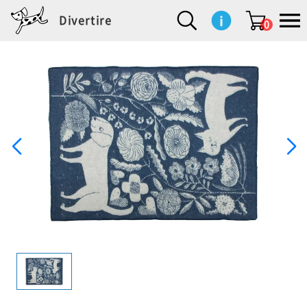
Divertire
0
新
再
イ
フ
キ
食
生
ハ
ペ
子
文
S
b
ト
f
L
a
ぽ
鹿
ブ
着
入
ン
ァ
ッ
品
活
ン
ッ
供
房
a
i
モ
o
i
d
れ
児
ラ
商
荷
テ
ッ
チ
雑
カ
ト
用
具
l
r
タ
g
s
m
ぽ
島
ン
品
商
リ
シ
ン
貨
チ
グ
品
e
d
ケ
l
a
i
れ
睦
ド
品
ア
ョ
用
・
ッ
s
i
L
動
一
ン
品
生
ズ
'
n
a
物
覧
地
w
e
r
o
n
s
r
w
o
検索
d
o
n
して
s
r
商品
を探
k
す
s
お気
に入
り一
覧ペ
ージ