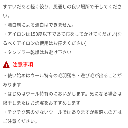
すすいだあと軽く絞り、風通しの良い場所で干してくださ
電話で問合
い。
せ
095-895-
・漂白剤による漂白はできません。
7771
・アイロンは150度以下であて布をしてかけてください(な
受付時間
12:00~19:00
るべくアイロンの使用はお控えください)
・タンブラー乾燥はお避け下さい
注意事項
配送料
金
・使い始めはウール特有の毛羽落ち・遊び毛が出ることが
宅急便
あります
792円
北海道
・はじめはウール特有のにおいがします。気になる場合は
沖縄
1030
陰干しまたはお洗濯をおすすめします
円
・チクチク感の少ないウールではありますが敏感肌の方は
11,000
円以上
ご注意ください。
無料