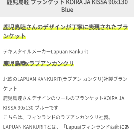
鹿児島睦 ブランケット KOIRA JA KISSA 90x130
ガ
Blue
ジ
ン
新
鹿児島睦さんのデザインが丁寧に表現されたブラ
着
再
ンケット
入
荷
情
テキスタイルメーカーLapuan Kankurit
報
な
鹿児島睦xラプアンカンクリ
ど
当
店
北欧のLAPUAN KANKURIT(ラプアン カンクリ)社製ブラン
の
ケット
旬
な
鹿児島睦さんデザインのウールのブランケットKOIRA JA
情
報
KISSA 90x130 ブルーです
を
こちらは、フィンランドのラプアンカンクリ社製。
発
信
LAPUAN KANKURITとは、「Lapua(フィンランド西部にあ
し