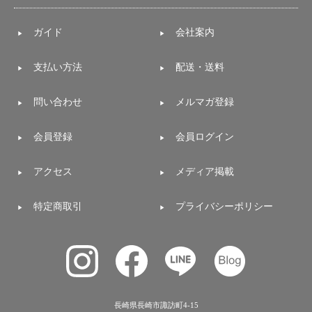
電話で問合
ガイド
会社案内
せ
095-895-
支払い方法
配送・送料
7771
受付時間
12:00~19:00
問い合わせ
メルマガ登録
会員登録
会員ログイン
配送
アクセス
メディア掲載
料金
宅急
便 792
特定商取引
プライバシーポリシー
円 北
海道
沖縄
1030
円
11,000
円以
長崎県長崎市諏訪町4-15