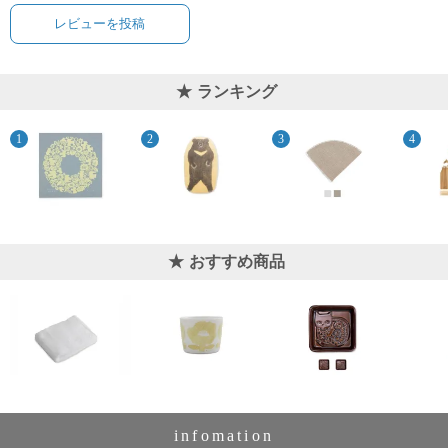
て
い
レビューを投稿
ま
す
ランキング
私
た
ち
の
おすすめ商品
こ
と
(Blog)
infomation