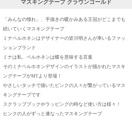
マスキングテープ クラウンゴールド
ガ
ジ
ン
「みんなの憧れ」、手描きの暖かみある王冠がどこまでも
新
着
続いていくマスキングテープ
再
入
ミナペルホネンはデザイナーの皆川明さんが率いるファッ
荷
ションブランド
情
報
ミナは私、ペルホネンは蝶を意味する言葉
な
ど
そのミナペルホネンデザインのイラストが描かれたマスキ
当
ングテープがMTより登場！
店
の
やさしいタッチで描いたピンクの人々が繋がっているマス
旬
な
キングテープです
情
スクラップブックやラッピングの時など使い方は様々！
報
を
ヒンクの人がずっと連なったマスキングテープ
発
信
し