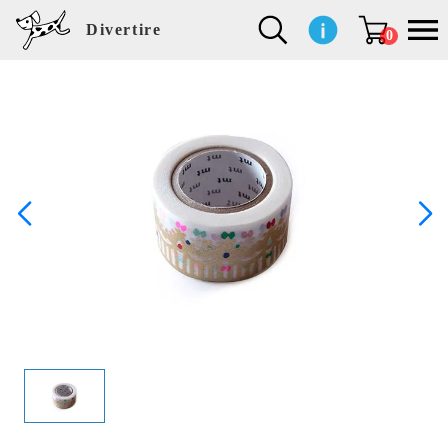
Divertire
0
新
再
イ
フ
キ
食
生
ハ
ペ
子
文
S
b
ト
f
L
a
ぽ
鹿
ブ
着
入
ン
ァ
ッ
品
活
ン
ッ
供
房
a
i
モ
o
i
d
れ
児
ラ
商
荷
テ
ッ
チ
雑
カ
ト
用
具
l
r
タ
g
s
m
ぽ
島
ン
品
商
リ
シ
ン
貨
チ
グ
品
e
d
ケ
l
a
i
れ
睦
ド
品
ア
ョ
用
・
ッ
s
i
L
動
一
ン
品
生
ズ
'
n
a
物
覧
地
w
e
r
o
n
s
r
w
o
検索
d
o
n
して
s
r
商品
k
を探
す
s
お気
に入
り一
覧ペ
ージ