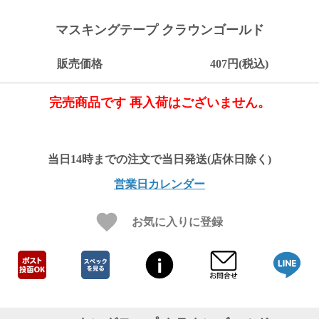
ご
お
送
配
ship
特
会
会
お
0
1,000
2,000
3,000
4,000
5,000
6,000
7,000
8,000
9,000
10,000
注
支
料
送・
to
定
員
員
客
マスキングテープ クラウンゴールド
～
～
～
～
～
～
～
～
～
～
円
文
払
に
お
abroad
商
登
ロ
様
999
1,999
2,999
3,999
4,999
5,999
6,999
7,999
8,999
9,999
～
方
い
つ
届
取
録
グ
ガ
円
円
円
円
円
円
円
円
円
円
販売価格
407円(税込)
法
方
い
日
引
イ
イ
法
て
数
ン
ド
一
完売商品です 再入荷はございません。
覧
営業日カレンダー
お気に入りに登録
メ
ー
ル
マ