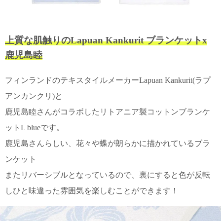
て
い
ま
す
上質な肌触りのLapuan Kankurit ブランケットx
鹿児島睦
フィンランドのテキスタイルメーカーLapuan Kankurit(ラプ
アンカンクリ)と
私
た
鹿児島睦さんがコラボしたリトアニア製コットンブランケ
ち
ットL blueです。
の
こ
鹿児島さんらしい、花々や蝶が朗らかに描かれているブラ
と
ンケット
(Blog)
またリバーシブルとなっているので、裏にすると色が反転
しひと味違った雰囲気を楽しむことができます！