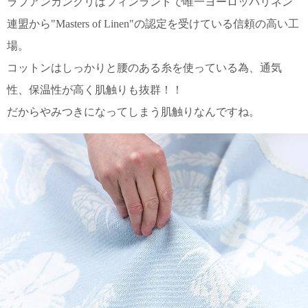
ラプアンカンクリはフィンランドで唯一ヨーロッパリネン
上 無
料
連盟から"Masters of Linen"の認定を受けている信頼の高い工
ポス
場。
ト投
函 330
コットンはしっかりと腰のある糸を使っている為、通気
円
5,500
性、保温性が高く肌触りも抜群！！
円以
だからやみつきになってしまう肌触りなんですね。
上 無
料