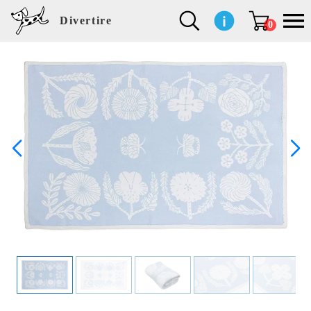
Divertire
0
新
再
イ
フ
キ
食
生
ハ
ペ
子
文
S
b
ト
f
L
a
ぽ
鹿
ブ
着
入
ン
ァ
ッ
品
活
ン
ッ
供
房
a
i
モ
o
i
d
れ
児
ラ
商
荷
テ
ッ
チ
雑
カ
ト
用
具
l
r
タ
g
s
m
ぽ
島
ン
品
商
リ
シ
ン
貨
チ
グ
品
e
d
ケ
l
a
i
れ
睦
ド
品
ア
ョ
用
・
ッ
s
i
L
動
一
ン
品
生
ズ
'
n
a
物
覧
地
w
e
r
o
n
s
r
w
o
検索
d
o
n
して
s
r
商品
k
を探
す
s
お気
に入
り一
覧ペ
ージ