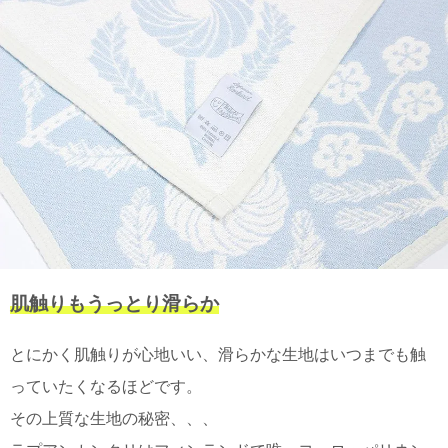
電話で問合
せ
095-895-
7771
受付時間
12:00~19:00
配送
料金
宅急
便 792
肌触りもうっとり滑らか
円 北
海道
とにかく肌触りが心地いい、滑らかな生地はいつまでも触
沖縄
1030
っていたくなるほどです。
円
11,000
その上質な生地の秘密、、、
円以