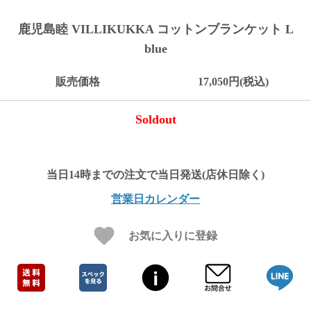
ご
お
送
配
ship
特
会
会
お
0
1,000
2,000
3,000
4,000
5,000
6,000
7,000
8,000
9,000
10,000
注
支
料
送・
to
定
員
員
客
鹿児島睦 VILLIKUKKA コットンブランケット L
～
～
～
～
～
～
～
～
～
～
円
文
払
に
お
abroad
商
登
ロ
様
999
1,999
2,999
3,999
4,999
5,999
6,999
7,999
8,999
9,999
～
blue
方
い
つ
届
取
録
グ
ガ
円
円
円
円
円
円
円
円
円
円
法
方
い
日
引
イ
イ
法
て
数
ン
ド
販売価格
17,050円(税込)
一
覧
Soldout
営業日カレンダー
お気に入りに登録
メ
ー
ル
マ