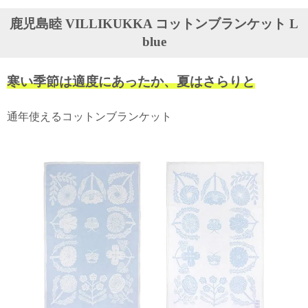
ガ
鹿児島睦 VILLIKUKKA コットンブランケット L
ジ
ン
blue
新
着
再
寒い季節は適度にあったか、夏はさらりと
入
荷
情
通年使えるコットンブランケット
報
な
ど
当
店
の
旬
な
情
報
を
発
信
し