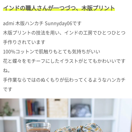
て
い
インドの職人さんが一つづつ、木版プリント
ま
す
admi 木版ハンカチ Sunnyday06です
木版プリントの技法を用い、インドの工房でひとつひとつ
手作りされています
100%コットンで肌触りもとても気持ちがいい
私
花と蝶々をモチーフにしたイラストがとてもかわいいです
た
ね。
ち
の
手作業ならではのぬくもりが伝わってくるようなハンカチ
こ
です
と
(Blog)