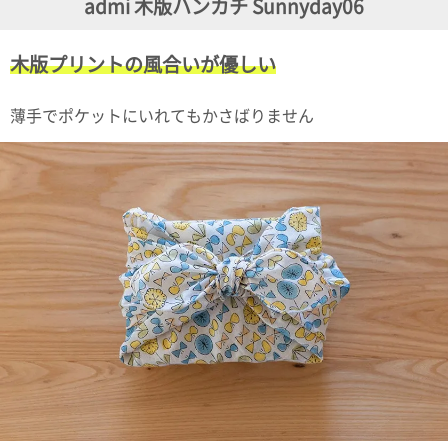
admi 木版ハンカチ Sunnyday06
ガ
ジ
ン
木版プリントの風合いが優しい
新
着
再
薄手でポケットにいれてもかさばりません
入
荷
情
報
な
ど
当
店
の
旬
な
情
報
を
発
信
し