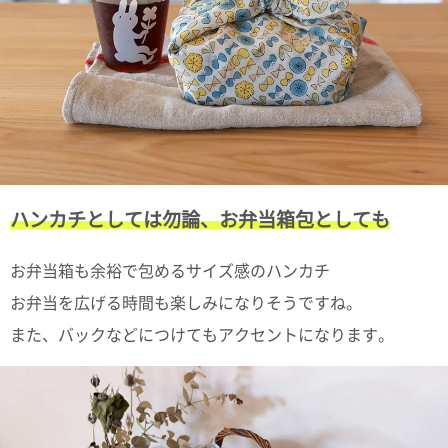
電話で問合
せ
095-895-
7771
受付時間
12:00~19:00
ハンカチとしては勿論、お弁当箱包としても
配送料
金
お弁当箱も余裕で包めるサイズ感のハンカチ
宅急便
792円
お弁当を広げる時間も楽しみになりそうですね。
北海道
また、バックなどにつけてもアクセントになります。
沖縄
1030
円
11,000
円以上
無料