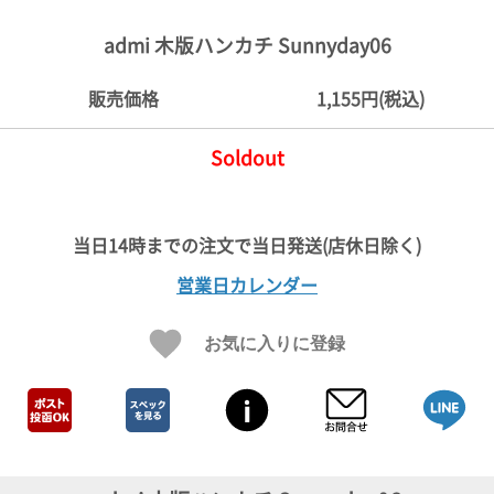
ご
お
送
配
ship
特
会
会
お
0
1,000
2,000
3,000
4,000
5,000
6,000
7,000
8,000
9,000
10,000
注
支
料
送・
to
定
員
員
客
admi 木版ハンカチ Sunnyday06
～
～
～
～
～
～
～
～
～
～
円
文
払
に
お
abroad
商
登
ロ
様
999
1,999
2,999
3,999
4,999
5,999
6,999
7,999
8,999
9,999
～
方
い
つ
届
取
録
グ
ガ
円
円
円
円
円
円
円
円
円
円
販売価格
1,155円(税込)
法
方
い
日
引
イ
イ
法
て
数
ン
ド
一
Soldout
覧
営業日カレンダー
お気に入りに登録
メ
ー
ル
マ