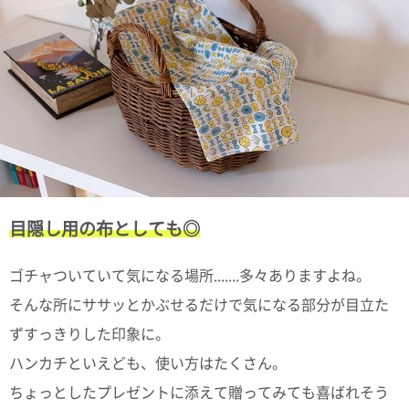
ポスト
投函
330円
5,500
円以上
無料
目隠し用の布としても◎
ゴチャついていて気になる場所.......多々ありますよね。
そんな所にササッとかぶせるだけで気になる部分が目立た
ずすっきりした印象に。
ハンカチといえども、使い方はたくさん。
ちょっとしたプレゼントに添えて贈ってみても喜ばれそう