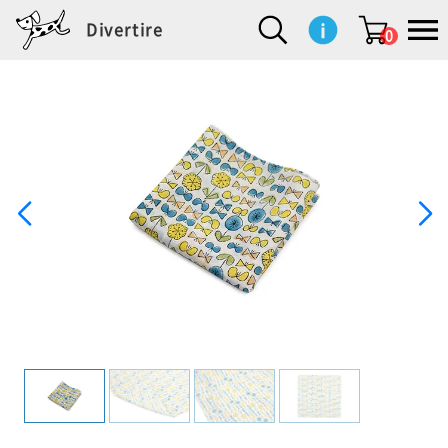
Divertire
0
新
再
イ
フ
キ
食
生
ハ
ペ
子
文
S
b
ト
f
L
a
ぽ
鹿
ブ
着
入
ン
ァ
ッ
品
活
ン
ッ
供
房
a
i
モ
o
i
d
れ
児
ラ
商
荷
テ
ッ
チ
雑
カ
ト
用
具
l
r
タ
g
s
m
ぽ
島
ン
品
商
リ
シ
ン
貨
チ
グ
品
e
d
ケ
l
a
i
れ
睦
ド
品
ア
ョ
用
・
ッ
s
i
L
動
一
ン
品
生
ズ
'
n
a
物
覧
地
w
e
r
o
n
s
r
w
o
検索
d
o
n
して
s
r
商品
を探
k
す
s
お気
に入
り一
覧ペ
ージ