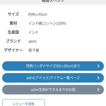
商品スペック
サイズ
約45 x 45cm
素材
インド綿(コットン)100%
生産国
インド
ブランド
admi
デザイナー
堀 千春
同柄バンダナサイズ(60 x 60cm)あり
admi(アドゥミ)アイテム一覧ページ
admi生地ができるまでのお話
レビューを投稿