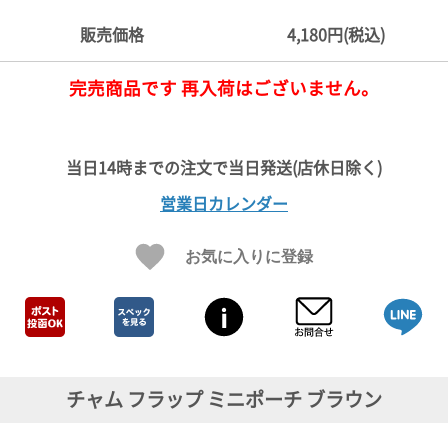
ご
お
送
配
ship
特
会
会
お
0
1,000
2,000
3,000
4,000
5,000
6,000
7,000
8,000
9,000
10,000
注
支
料
送・
to
定
員
員
客
販売価格
4,180円(税込)
～
～
～
～
～
～
～
～
～
～
円
文
払
に
お
abroad
商
登
ロ
様
999
1,999
2,999
3,999
4,999
5,999
6,999
7,999
8,999
9,999
～
方
い
つ
届
取
録
グ
ガ
円
円
円
円
円
円
円
円
円
円
完売商品です 再入荷はございません。
法
方
い
日
引
イ
イ
法
て
数
ン
ド
一
覧
営業日カレンダー
お気に入りに登録
メ
チャム フラップ ミニポーチ ブラウン
ー
ル
マ