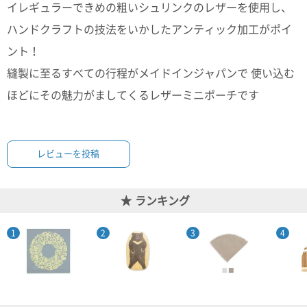
イレギュラーできめの粗いシュリンクのレザーを使用し、
ガ
ジ
ハンドクラフトの技法をいかしたアンティック加工がポイ
ン
新
ント！
着
縫製に至るすべての行程がメイドインジャパンで 使い込む
再
入
ほどにその魅力がましてくるレザーミニポーチです
荷
情
報
な
ど
レビューを投稿
当
店
の
ランキング
旬
な
情
報
を
発
信
し