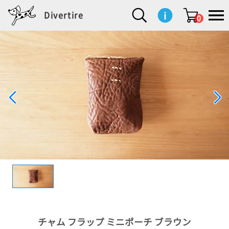
Divertire
0
新
再
イ
フ
キ
食
生
ハ
ペ
子
文
S
b
ト
f
L
a
ぽ
鹿
ブ
着
入
ン
ァ
ッ
品
活
ン
ッ
供
房
a
i
モ
o
i
d
れ
児
ラ
商
荷
テ
ッ
チ
雑
カ
ト
用
具
l
r
タ
g
s
m
ぽ
島
ン
品
商
リ
シ
ン
貨
チ
グ
品
e
d
ケ
l
a
i
れ
睦
ド
品
ア
ョ
用
・
ッ
s
i
L
動
一
ン
品
生
ズ
'
n
a
物
覧
地
w
e
r
o
n
s
r
w
o
検索
d
o
n
して
s
r
商品
を探
k
す
s
お気
に入
り一
覧ペ
ージ
チャム フラップ ミニポーチ ブラウン