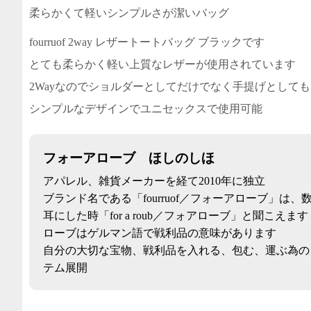
柔らかくて軽いシンプルさが潔いバッグ
fourruof 2way レザートートバッグ ブラックです
とても柔らかく軽い上質なレザーが使用されています
2Wayなのでショルダーとしてだけでなく手提げとして
シンプルなデザインでユニセックスで使用可能
フォーアローブ ほしのしほ
アパレル、雑貨メーカーを経て2010年に独立
ブランド名である「fourruof／フォーアローブ」は、
耳にした時「for a roub／フォアローブ」と聞こえます
ローブはゲルマン語で戦利品の意味があります
自分の大切な宝物、戦利品を入れる、包む、運ぶ為の
テム展開