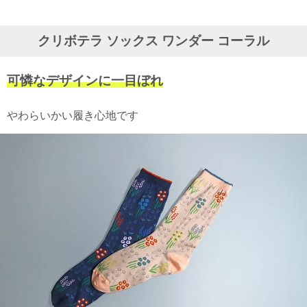
ガ
ジ
ン
クリボテラ ソックス ワンダー コーラル
新
着
再
可憐なデザインに一目ぼれ
入
荷
情
やわらいかい履き心地です
報
な
ど
当
店
の
旬
な
情
報
を
発
信
し