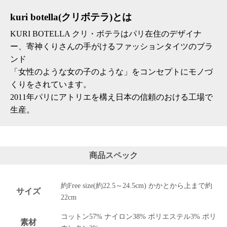
上 無
料
kuri botella(クリボテラ)とは
ポス
KURI BOTELLA クリ・ボテラはパリ在住のデザイナ
ト投
函 330
ー、寄神くりさんの手がけるファッションタイツのブラ
円
ンド
5,500
「女性のような女の子のような」をコンセプトにモノづ
円以
くりをされています。
上 無
料
2011年パリにアトリエを構え日本の信頼のおける工場で
生産。
商品スペック
約Free size(約22.5～24.5cm) かかとから上まで約
サイズ
22cm
コットン57% ナイロン38% ポリエステル3% ポリ
素材