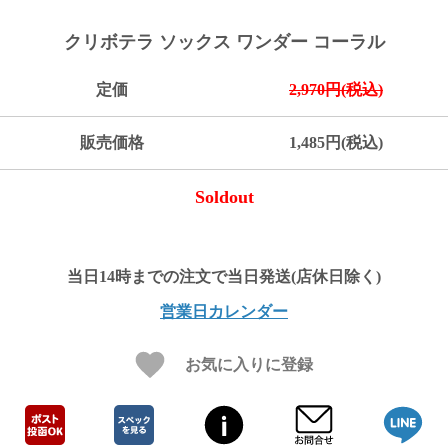
ご
お
送
配
ship
特
会
会
お
0
1,000
2,000
3,000
4,000
5,000
6,000
7,000
8,000
9,000
10,000
注
支
料
送・
to
定
員
員
客
クリボテラ ソックス ワンダー コーラル
～
～
～
～
～
～
～
～
～
～
円
文
払
に
お
abroad
商
登
ロ
様
999
1,999
2,999
3,999
4,999
5,999
6,999
7,999
8,999
9,999
～
方
い
つ
届
取
録
グ
ガ
円
円
円
円
円
円
円
円
円
円
定価
2,970円(税込)
法
方
い
日
引
イ
イ
法
て
数
ン
ド
一
販売価格
1,485円(税込)
覧
Soldout
営業日カレンダー
お気に入りに登録
メ
ー
ル
マ