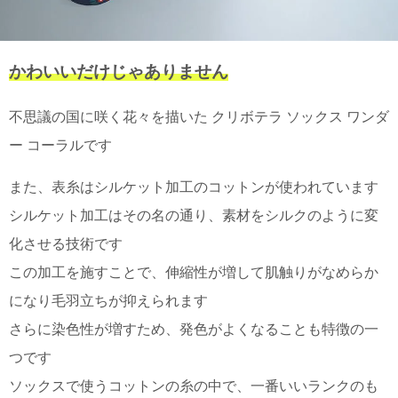
て
い
ま
す
かわいいだけじゃありません
不思議の国に咲く花々を描いた クリボテラ ソックス ワンダ
ー コーラルです
私
また、表糸はシルケット加工のコットンが使われています
た
ち
シルケット加工はその名の通り、素材をシルクのように変
の
化させる技術です
こ
と
この加工を施すことで、伸縮性が増して肌触りがなめらか
(Blog)
になり毛羽立ちが抑えられます
さらに染色性が増すため、発色がよくなることも特徴の一
つです
ソックスで使うコットンの糸の中で、一番いいランクのも