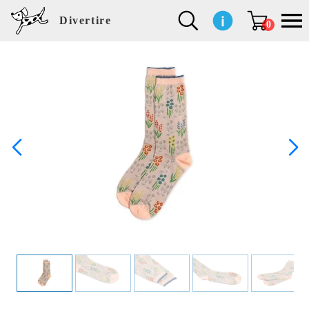
Divertire
0
新
再
イ
フ
キ
食
生
ハ
ペ
子
文
S
b
ト
f
L
a
ぽ
鹿
ブ
着
入
ン
ァ
ッ
品
活
ン
ッ
供
房
a
i
モ
o
i
d
れ
児
ラ
商
荷
テ
ッ
チ
雑
カ
ト
用
具
l
r
タ
g
s
m
ぽ
島
ン
品
商
リ
シ
ン
貨
チ
グ
品
e
d
ケ
l
a
i
れ
睦
ド
品
ア
ョ
用
・
ッ
s
i
L
動
一
ン
品
生
ズ
'
n
a
物
覧
地
w
e
r
o
n
s
r
w
o
検索
d
o
n
して
s
r
商品
k
を探
す
s
お気
に入
り一
覧ペ
ージ