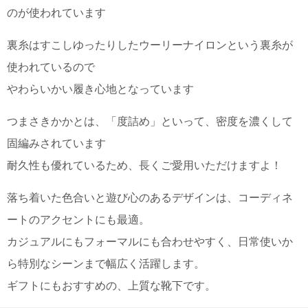
のが使われています
電話で問合
せ
裏糸はすこしゆったりしたウーリーナイロンという裏糸が
095-895-
使われているので
7771
受付時間
やわらいかい履き心地となっています
12:00~19:00
つまさきかかとは、「度詰め」といって、密度を濃くして
固編みされています
配送
耐久性も優れているため、長くご愛用いただけますよ！
料金
宅急
落ち着いた色合いと遊び心のあるデザインは、コーディネ
便 792
円 北
ートのアクセントにも最適。
海道
カジュアルにもフォーマルにも合わせやすく、日常使いか
沖縄
1030
ら特別なシーンまで幅広く活躍します。
円
ギフトにもおすすめの、上質な靴下です。
11,000
円以