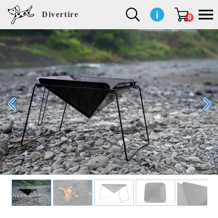
Divertire
0
新
再
イ
フ
キ
食
生
ハ
ペ
子
文
S
b
ト
f
L
a
ぽ
鹿
ブ
着
入
ン
ァ
ッ
品
活
ン
ッ
供
房
a
i
モ
o
i
d
れ
児
ラ
商
荷
テ
ッ
チ
雑
カ
ト
用
具
l
r
タ
g
s
m
ぽ
島
ン
品
商
リ
シ
ン
貨
チ
グ
品
e
d
ケ
l
a
i
れ
睦
ド
品
ア
ョ
用
・
ッ
s
i
L
動
一
ン
品
生
ズ
'
n
a
物
覧
地
w
e
r
o
n
s
r
w
o
検索
d
o
n
して
s
r
商品
k
を探
す
s
お気
に入
り一
覧ペ
ージ