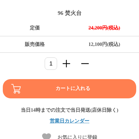
ご
お
送
配
ship
特
会
会
お
0
1,000
2,000
3,000
4,000
5,000
6,000
7,000
8,000
9,000
10,000
注
支
料
送・
to
定
員
員
客
96 焚火台
～
～
～
～
～
～
～
～
～
～
円
文
払
に
お
abroad
商
登
ロ
様
999
1,999
2,999
3,999
4,999
5,999
6,999
7,999
8,999
9,999
～
方
い
つ
届
取
録
グ
ガ
円
円
円
円
円
円
円
円
円
円
定価
24,200円(税込)
法
方
い
日
引
イ
イ
法
て
数
ン
ド
一
販売価格
12,100円(税込)
覧
カートに入れる
メ
営業日カレンダー
ー
ル
お気に入りに登録
マ