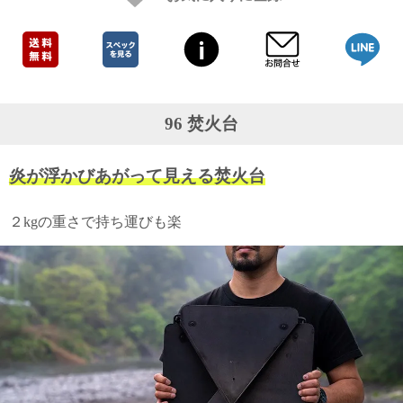
ガ
ジ
ン
新
着
再
入
96 焚火台
荷
情
報
炎が浮かびあがって見える焚火台
な
ど
当
２kgの重さで持ち運びも楽
店
の
旬
な
情
報
を
発
信
し