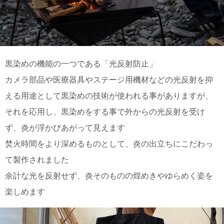
電話で問合
せ
095-895-
7771
受付時間
黒染めの機能の一つである「光反射防止」
12:00~19:00
カメラ部品や医療器具やステージ用機材などの光反射を抑
える用途として黒染めの技術が使われる事がありますが、
それを応用し、黒染めをする事で外からの光反射を受け
配送
ず、炎が浮かびあがって見えます
料金
宅急
焚火時間をより深めるものとして、炎の出立ちにこだわっ
便 792
円 北
て製作されました
海道
余計な光を反射せず、炎そのものの煌めきやゆらめく姿を
沖縄
1030
楽しめます
円
11,000
円以