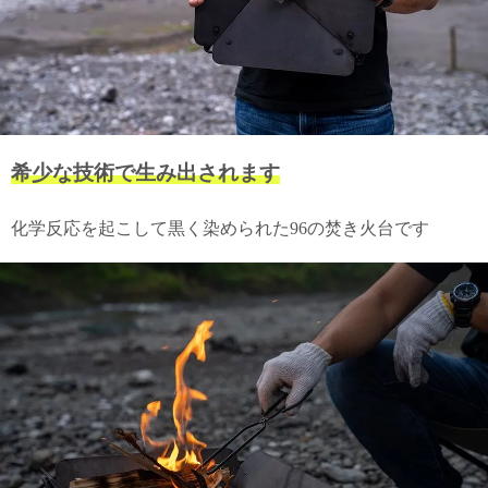
て
い
ま
す
希少な技術で生み出されます
私
化学反応を起こして黒く染められた96の焚き火台です
た
ち
の
こ
と
(Blog)