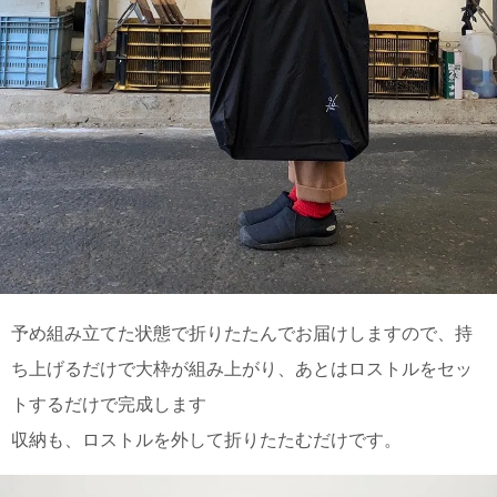
上 無
料
ポス
ト投
函 330
円
5,500
円以
上 無
料
予め組み立てた状態で折りたたんでお届けしますので、持
ち上げるだけで大枠が組み上がり、あとはロストルをセッ
トするだけで完成します
収納も、ロストルを外して折りたたむだけです。