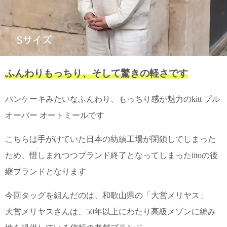
て
い
ま
す
ふんわりもっちり、そして驚きの軽さです
私
パンケーキみたいなふんわり、もっちり感が魅力のkitt プル
た
オーバー オートミールです
ち
の
こちらは手がけていた日本の紡績工場が閉鎖してしまった
こ
と
ため、惜しまれつつブランド終了となってしまったiitoの後
(Blog)
継ブランドとなります
今回タッグを組んだのは、和歌山県の「大営メリヤス」
大営メリヤスさんは、50年以上にわたり高級メゾンに編み