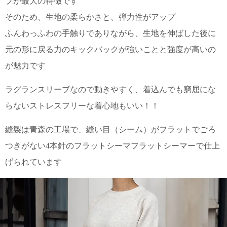
プが最大の特徴です
上 無
料
そのため、生地の柔らかさと、弾力性がアップ
ポス
ふんわっふわの手触りでありながら、生地を伸ばした後に
ト投
函 330
元の形に戻る力のキックバックが強いことと強度が高いの
円
5,500
が魅力です
円以
上 無
ラグランスリーブなので動きやすく、着込んでも窮屈にな
料
らないストレスフリーな着心地もいい！！
縫製は青森の工場で、縫い目（シーム）がフラットでごろ
つきがない4本針のフラットシーマフラットシーマーで仕上
げられています