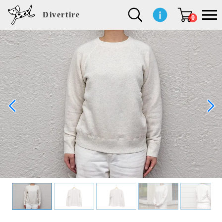
Divertire
0
新
再
イ
フ
キ
食
生
ハ
ペ
子
文
S
b
ト
f
L
a
ぽ
鹿
ブ
着
入
ン
ァ
ッ
品
活
ン
ッ
供
房
a
i
モ
o
i
d
れ
児
ラ
商
荷
テ
ッ
チ
雑
カ
ト
用
具
l
r
タ
g
s
m
ぽ
島
ン
品
商
リ
シ
ン
貨
チ
グ
品
e
d
ケ
l
a
i
れ
睦
ド
品
ア
ョ
用
・
ッ
s
i
L
動
一
ン
品
生
ズ
'
n
a
物
覧
地
w
e
r
o
n
s
r
w
o
検索
d
o
n
して
s
r
商品
k
を探
す
s
お気
に入
り一
覧ペ
ージ