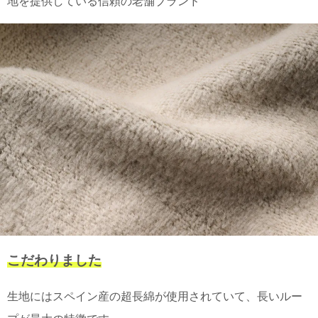
地を提供している信頼の老舗ブランド
電話で問合
せ
095-895-
7771
受付時間
12:00~19:00
配送
料金
宅急
便 792
円 北
海道
沖縄
こだわりました
1030
円
11,000
生地にはスペイン産の超長綿が使用されていて、長いルー
円以