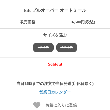
ご
お
送
配
ship
特
会
会
お
0
1,000
2,000
3,000
4,000
5,000
6,000
7,000
8,000
9,000
10,000
注
支
料
送・
to
定
員
員
客
kitt プルオーバー オートミール
～
～
～
～
～
～
～
～
～
～
円
文
払
に
お
abroad
商
登
ロ
様
999
1,999
2,999
3,999
4,999
5,999
6,999
7,999
8,999
9,999
～
方
い
つ
届
取
録
グ
ガ
円
円
円
円
円
円
円
円
円
円
販売価格
16,500円(税込)
法
方
い
日
引
イ
イ
法
て
数
ン
ド
一
サイズを選ぶ
覧
Sサイズ
Mサイズ
Soldout
営業日カレンダー
メ
ー
ル
お気に入りに登録
マ