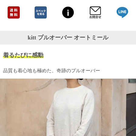
ガ
ジ
ン
新
着
再
kitt プルオーバー オートミール
入
荷
情
着るたびに感動
報
な
ど
品質も着心地も極めた、奇跡のプルオーバー
当
店
の
旬
な
情
報
を
発
信
し