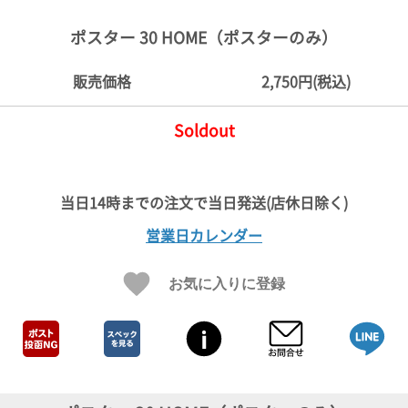
ご
お
送
配
ship
特
会
会
お
0
1,000
2,000
3,000
4,000
5,000
6,000
7,000
8,000
9,000
10,000
注
支
料
送・
to
定
員
員
客
ポスター 30 HOME（ポスターのみ）
～
～
～
～
～
～
～
～
～
～
円
文
払
に
お
abroad
商
登
ロ
様
999
1,999
2,999
3,999
4,999
5,999
6,999
7,999
8,999
9,999
～
方
い
つ
届
取
録
グ
ガ
円
円
円
円
円
円
円
円
円
円
販売価格
2,750円(税込)
法
方
い
日
引
イ
イ
法
て
数
ン
ド
一
Soldout
覧
営業日カレンダー
お気に入りに登録
メ
ー
ル
マ