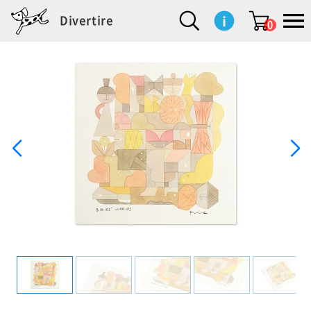
Divertire
0
新
再
イ
フ
キ
食
生
ハ
ペ
子
文
S
b
ト
f
L
a
ぽ
鹿
ブ
着
入
ン
ァ
ッ
品
活
ン
ッ
供
房
a
i
モ
o
i
d
れ
児
ラ
商
荷
テ
ッ
チ
雑
カ
ト
用
具
l
r
タ
g
s
m
ぽ
島
ン
品
商
リ
シ
ン
貨
チ
グ
品
e
d
ケ
l
a
i
れ
睦
ド
品
ア
ョ
用
・
ッ
s
i
L
動
一
ン
品
生
ズ
'
n
a
物
覧
地
w
e
r
o
n
s
r
w
o
検索
d
o
n
して
s
r
商品
を探
k
す
s
お気
に入
り一
覧ペ
ージ