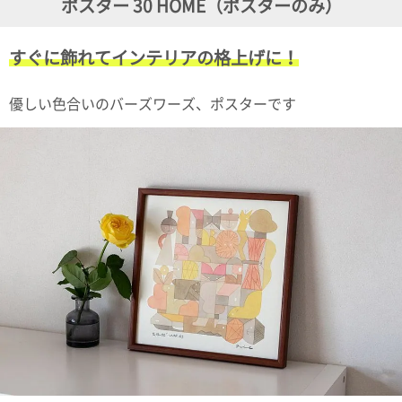
ポスター 30 HOME（ポスターのみ）
ガ
ジ
ン
すぐに飾れてインテリアの格上げに！
新
着
再
優しい色合いのバーズワーズ、ポスターです
入
荷
情
報
な
ど
当
店
の
旬
な
情
報
を
発
信
し