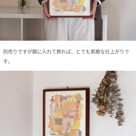
電話で問合
せ
095-895-
7771
受付時間
12:00~19:00
別売りですが額に入れて飾れば、とても素敵な仕上がりで
す。
配送料
金
宅急便
792円
北海道
沖縄
1030
円
11,000
円以上
無料