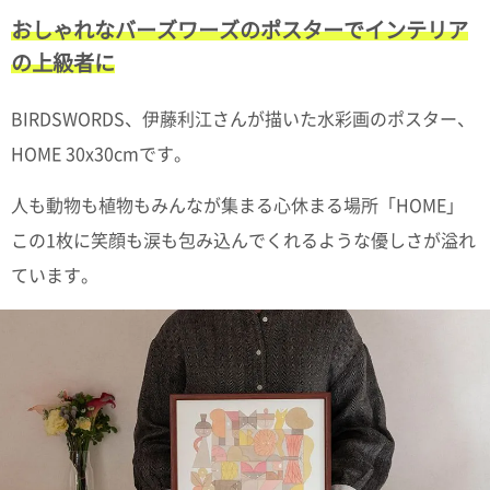
て
い
おしゃれなバーズワーズのポスターでインテリア
ま
の上級者に
す
BIRDSWORDS、伊藤利江さんが描いた水彩画のポスター、
HOME 30x30cmです。
人も動物も植物もみんなが集まる心休まる場所「HOME」
私
た
この1枚に笑顔も涙も包み込んでくれるような優しさが溢れ
ち
ています。
の
こ
と
(Blog)