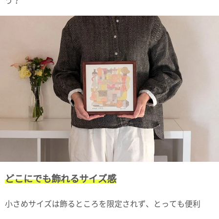
う？
電話で問合
せ
095-895-
7771
受付時間
12:00~19:00
配送料
金
宅急便
792円
北海道
沖縄
1030
どこにでも飾れるサイズ感
円
11,000
円以上
小さめサイズは飾るところを限定されず、とっても便利
無料