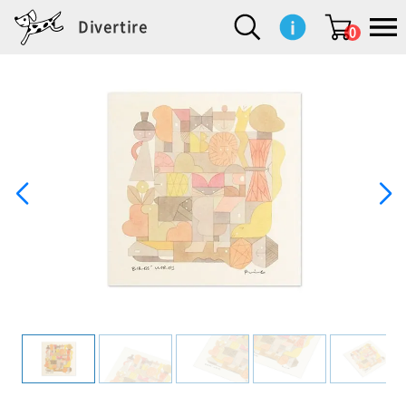
Divertire
0
新
再
イ
フ
キ
食
生
ハ
ペ
子
文
S
b
ト
f
L
a
ぽ
鹿
ブ
着
入
ン
ァ
ッ
品
活
ン
ッ
供
房
a
i
モ
o
i
d
れ
児
ラ
商
荷
テ
ッ
チ
雑
カ
ト
用
具
l
r
タ
g
s
m
ぽ
島
ン
品
商
リ
シ
ン
貨
チ
グ
品
e
d
ケ
l
a
i
れ
睦
ド
品
ア
ョ
用
・
ッ
s
i
L
動
一
ン
品
生
ズ
'
n
a
物
覧
地
w
e
r
o
n
s
r
w
o
検索
d
o
n
して
s
r
商品
を探
k
す
s
お気
に入
り一
覧ペ
ージ