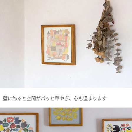
ポスト
投函
330円
5,500
円以上
無料
壁に飾ると空間がパッと華やぎ、心も温まります