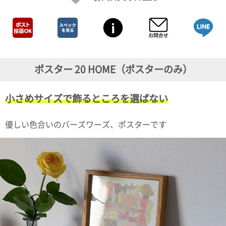
ガ
ジ
ン
新
着
再
入
ポスター 20 HOME（ポスターのみ）
荷
情
報
小さめサイズで飾るところを選ばない
な
ど
当
優しい色合いのバーズワーズ、ポスターです
店
の
旬
な
情
報
を
発
信
し