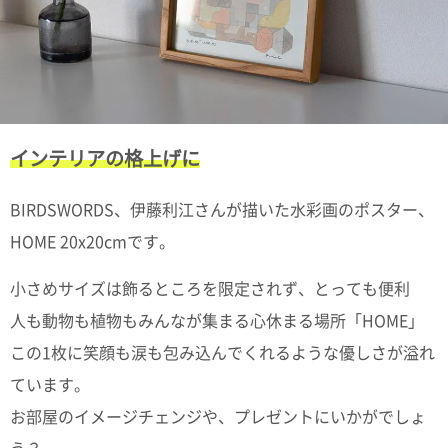
て
い
ま
す
インテリアの格上げに
私
BIRDSWORDS、伊藤利江さんが描いた水彩画のポスター、
た
ち
HOME 20x20cmです。
の
こ
小さめサイズは飾るところを限定されず、とっても便利
と
人も動物も植物もみんなが集まる心休まる場所「HOME」
(Blog)
この1枚に笑顔も涙も包み込んでくれるような優しさが溢れ
ています。
お部屋のイメージチェンジや、プレゼントにいかがでしょ