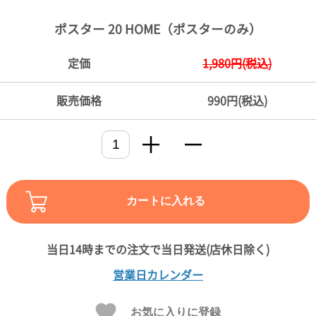
ご
お
送
配
ship
特
会
会
お
0
1,000
2,000
3,000
4,000
5,000
6,000
7,000
8,000
9,000
10,000
注
支
料
送・
to
定
員
員
客
ポスター 20 HOME（ポスターのみ）
～
～
～
～
～
～
～
～
～
～
円
文
払
に
お
abroad
商
登
ロ
様
999
1,999
2,999
3,999
4,999
5,999
6,999
7,999
8,999
9,999
～
方
い
つ
届
取
録
グ
ガ
円
円
円
円
円
円
円
円
円
円
定価
1,980円(税込)
法
方
い
日
引
イ
イ
法
て
数
ン
ド
一
販売価格
990円(税込)
覧
カートに入れる
メ
営業日カレンダー
ー
ル
お気に入りに登録
マ