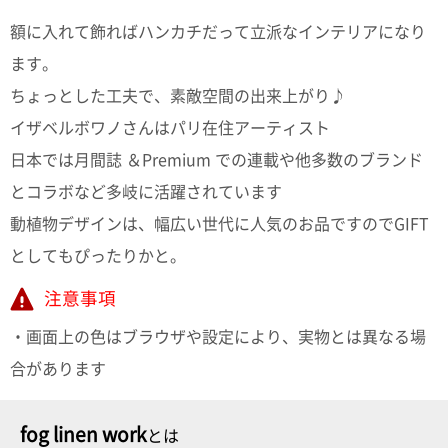
て
い
額に入れて飾ればハンカチだって立派なインテリアになり
ま
す
ます。
ちょっとした工夫で、素敵空間の出来上がり♪
イザベルボワノさんはパリ在住アーティスト
日本では月間誌 ＆Premium での連載や他多数のブランド
とコラボなど多岐に活躍されています
私
た
動植物デザインは、幅広い世代に人気のお品ですのでGIFT
ち
としてもぴったりかと。
の
こ
注意事項
と
(Blog)
・画面上の色はブラウザや設定により、実物とは異なる場
合があります
fog linen work
とは