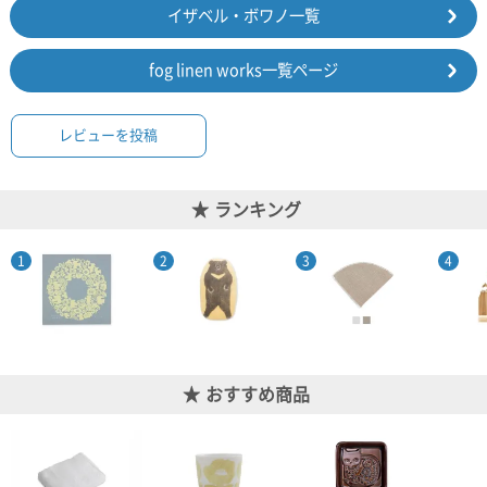
ポスト
イザベル・ボワノ一覧
投函
330円
fog linen works一覧ページ
5,500
円以上
無料
レビューを投稿
ランキング
おすすめ商品