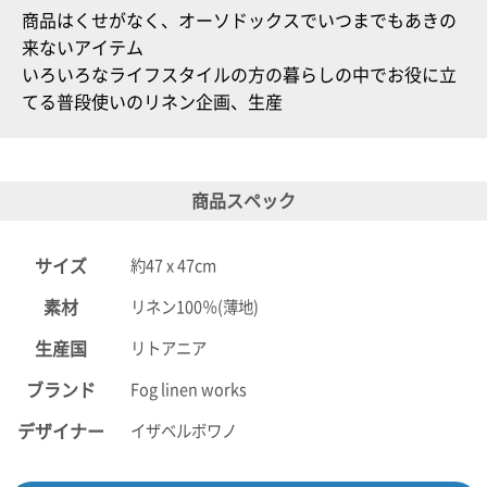
商品はくせがなく、オーソドックスでいつまでもあきの
電話で問合
来ないアイテム
せ
いろいろなライフスタイルの方の暮らしの中でお役に立
095-895-
てる普段使いのリネン企画、生産
7771
受付時間
12:00~19:00
商品スペック
配送料
サイズ
約47 x 47cm
金
宅急便
素材
リネン100％(薄地)
792円
北海道
生産国
リトアニア
沖縄
1030
ブランド
Fog linen works
円
11,000
デザイナー
イザベルボワノ
円以上
無料