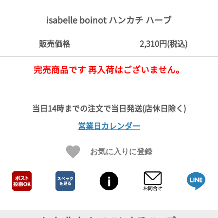
ご
お
送
配
ship
特
会
会
お
0
1,000
2,000
3,000
4,000
5,000
6,000
7,000
8,000
9,000
10,000
注
支
料
送・
to
定
員
員
客
isabelle boinot ハンカチ ハーブ
～
～
～
～
～
～
～
～
～
～
円
文
払
に
お
abroad
商
登
ロ
様
999
1,999
2,999
3,999
4,999
5,999
6,999
7,999
8,999
9,999
～
方
い
つ
届
取
録
グ
ガ
円
円
円
円
円
円
円
円
円
円
販売価格
2,310円(税込)
法
方
い
日
引
イ
イ
法
て
数
ン
ド
一
完売商品です 再入荷はございません。
覧
営業日カレンダー
お気に入りに登録
メ
ー
ル
マ