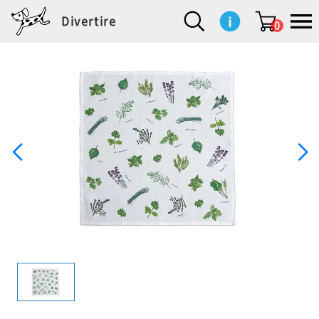
Divertire
0
新
再
イ
フ
キ
食
生
ハ
ペ
子
文
S
b
ト
f
L
a
ぽ
鹿
ブ
着
入
ン
ァ
ッ
品
活
ン
ッ
供
房
a
i
モ
o
i
d
れ
児
ラ
商
荷
テ
ッ
チ
雑
カ
ト
用
具
l
r
タ
g
s
m
ぽ
島
ン
品
商
リ
シ
ン
貨
チ
グ
品
e
d
ケ
l
a
i
れ
睦
ド
品
ア
ョ
用
・
ッ
s
i
L
動
一
ン
品
生
ズ
'
n
a
物
覧
地
w
e
r
o
n
s
r
w
o
検索
d
o
n
して
s
r
商品
を探
k
す
s
お気
に入
り一
覧ペ
ージ