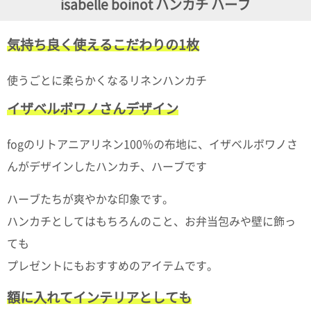
isabelle boinot ハンカチ ハーブ
ガ
ジ
ン
気持ち良く使えるこだわりの1枚
新
着
再
使うごとに柔らかくなるリネンハンカチ
入
荷
イザベルボワノさんデザイン
情
報
な
fogのリトアニアリネン100％の布地に、イザベルボワノさ
ど
んがデザインしたハンカチ、ハーブです
当
店
の
ハーブたちが爽やかな印象です。
旬
な
ハンカチとしてはもちろんのこと、お弁当包みや壁に飾っ
情
ても
報
を
プレゼントにもおすすめのアイテムです。
発
信
額に入れてインテリアとしても
し