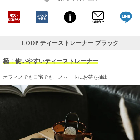
ガ
ジ
ン
新
着
再
入
LOOP ティーストレーナー ブラック
荷
情
報
極！使いやすいティーストレーナー
な
ど
当
オフィスでも自宅でも、スマートにお茶を抽出
店
の
旬
な
情
報
を
発
信
し