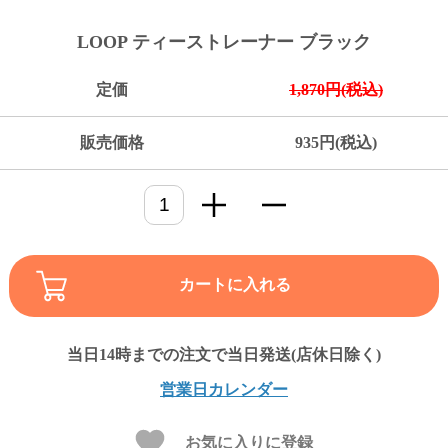
ご
お
送
配
ship
特
会
会
お
0
1,000
2,000
3,000
4,000
5,000
6,000
7,000
8,000
9,000
10,000
注
支
料
送・
to
定
員
員
客
LOOP ティーストレーナー ブラック
～
～
～
～
～
～
～
～
～
～
円
文
払
に
お
abroad
商
登
ロ
様
999
1,999
2,999
3,999
4,999
5,999
6,999
7,999
8,999
9,999
～
方
い
つ
届
取
録
グ
ガ
円
円
円
円
円
円
円
円
円
円
定価
1,870円(税込)
法
方
い
日
引
イ
イ
法
て
数
ン
ド
一
販売価格
935円(税込)
覧
カートに入れる
メ
営業日カレンダー
ー
ル
お気に入りに登録
マ