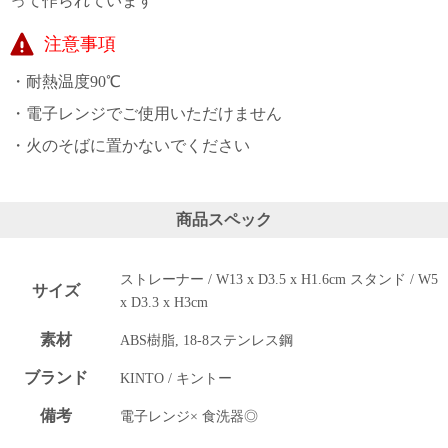
って作られています
上 無
料
注意事項
ポス
ト投
・耐熱温度90℃
函 330
円
・電子レンジでご使用いただけません
5,500
・火のそばに置かないでください
円以
上 無
料
商品スペック
ストレーナー / W13 x D3.5 x H1.6cm スタンド / W5
サイズ
x D3.3 x H3cm
素材
ABS樹脂, 18-8ステンレス鋼
ブランド
KINTO / キントー
備考
電子レンジ× 食洗器◎