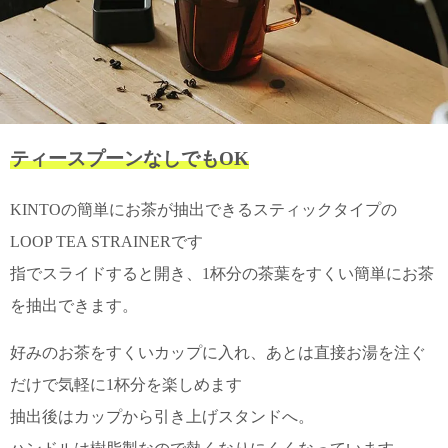
て
い
ま
す
ティースプーンなしでもOK
私
KINTOの簡単にお茶が抽出できるスティックタイプの
た
ち
LOOP TEA STRAINERです
の
指でスライドすると開き、1杯分の茶葉をすくい簡単にお茶
こ
と
を抽出できます。
(Blog)
好みのお茶をすくいカップに入れ、あとは直接お湯を注ぐ
だけで気軽に1杯分を楽しめます
抽出後はカップから引き上げスタンドへ。