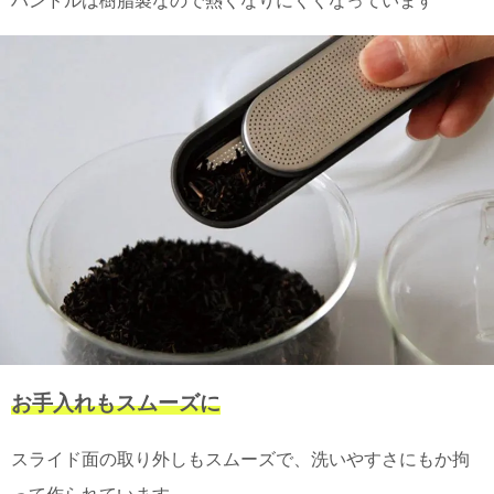
ハンドルは樹脂製なので熱くなりにくくなっています
電話で問合
せ
095-895-
7771
受付時間
12:00~19:00
配送
料金
宅急
便 792
円 北
海道
沖縄
お手入れもスムーズに
1030
円
スライド面の取り外しもスムーズで、洗いやすさにもか拘
11,000
円以