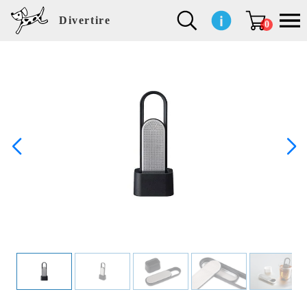
Divertire
0
新
再
イ
フ
キ
食
生
ハ
ペ
子
文
S
b
ト
f
L
a
ぽ
鹿
ブ
着
入
ン
ァ
ッ
品
活
ン
ッ
供
房
a
i
モ
o
i
d
れ
児
ラ
商
荷
テ
ッ
チ
雑
カ
ト
用
具
l
r
タ
g
s
m
ぽ
島
ン
品
商
リ
シ
ン
貨
チ
グ
品
e
d
ケ
l
a
i
れ
睦
ド
品
ア
ョ
用
・
ッ
s
i
L
動
一
ン
品
生
ズ
'
n
a
物
覧
地
w
e
r
o
n
s
r
w
o
検索
d
o
n
して
s
r
商品
k
を探
す
s
お気
に入
り一
覧ペ
ージ